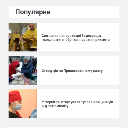
Популярне
Святвечір напередодні Водохреща:
голодна кутя, обряди, народні прикмети
Огляд цін на Привокзальному ринку
У Чернігові стартувала турова вакцинація
від поліомієліту