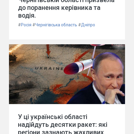
до поранення керівника та
водія.
#
Росія
#
Чернігівська область
#
Дніпро
У ці українські області
надійдуть десятки ракет: які
регіони зазнають жахливих