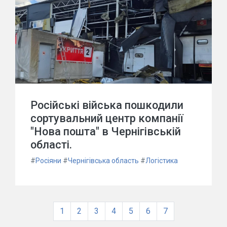
Російські війська пошкодили
сортувальний центр компанії
"Нова пошта" в Чернігівській
області.
#
Росіяни
#
Чернігівська область
#
Логістика
1
2
3
4
5
6
7