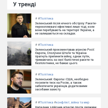
У тренді
#
#
Політика
Зеленський після нічного обстрілу: Ракети-
перехоплювачі ефективні лише тоді, коли
вони перебувають на території України, а
не залишаються на складах.
#
#
Політика
Зеленський прокоментував агресію Росії:
Європа, Сполучені Штати та Україна
прагнуть припинити війну, однак путін,
тримаючись за свої балістичні ракети та
безпілотники, не бажає цього.
#
#
Політика
Зеленський: Європа і США, необхідно
посилити тиск на Росію, а також
забезпечити українців додатковими
засобами захисту.
#
#
Політика
#
конфлікт, війна та мир
Нападник здійснив агресію проти держави