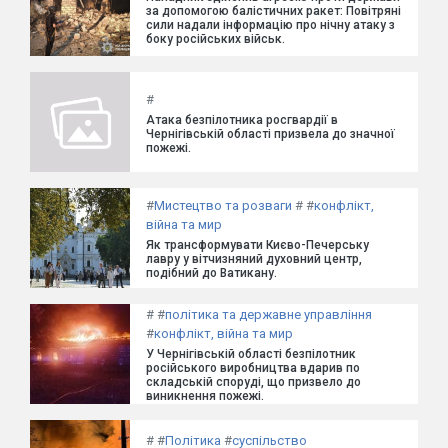
за допомогою балістичних ракет: Повітряні
сили надали інформацію про нічну атаку з
боку російських військ.
#
Атака безпілотника росгвардії в
Чернігівській області призвела до значної
пожежі.
#
Мистецтво та розваги
#
#
конфлікт,
війна та мир
Як трансформувати Києво-Печерську
лавру у вітчизняний духовний центр,
подібний до Ватикану.
#
#
політика та державне управління
#
конфлікт, війна та мир
У Чернігівській області безпілотник
російського виробництва вдарив по
складській споруді, що призвело до
виникнення пожежі.
#
#
Політика
#
суспільство