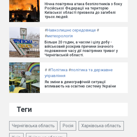
Нічна повітряна атака безпілотників з боку
Російської Федерації на територію
Київської області призвела до загибелі
трьох людей.
#
Навколишнє середовище
#
#
метеорологія
Більше 20 годин, а часом і цілу добу -
військовий розкрив причини значного
подовження часу дії повітряних тривог у
Чернігівській області.
#
#
Політика
#
політика та державне
управління
Як зміни в демографічній ситуації
впливають на освітню систему України
Теги
Чернігівська область
Росія
Харківська область