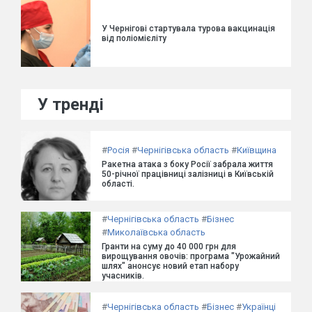
У Чернігові стартувала турова вакцинація
від поліомієліту
У тренді
#
Росія
#
Чернігівська область
#
Київщина
Ракетна атака з боку Росії забрала життя
50-річної працівниці залізниці в Київській
області.
#
Чернігівська область
#
Бізнес
#
Миколаївська область
Гранти на суму до 40 000 грн для
вирощування овочів: програма "Урожайний
шлях" анонсує новий етап набору
учасників.
#
Чернігівська область
#
Бізнес
#
Українці