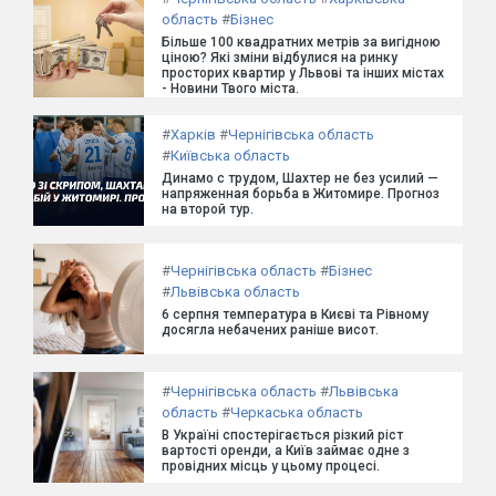
область
#
Бізнес
Більше 100 квадратних метрів за вигідною
ціною? Які зміни відбулися на ринку
просторих квартир у Львові та інших містах
- Новини Твого міста.
#
Харків
#
Чернігівська область
#
Київська область
Динамо с трудом, Шахтер не без усилий —
напряженная борьба в Житомире. Прогноз
на второй тур.
#
Чернігівська область
#
Бізнес
#
Львівська область
6 серпня температура в Києві та Рівному
досягла небачених раніше висот.
#
Чернігівська область
#
Львівська
область
#
Черкаська область
В Україні спостерігається різкий ріст
вартості оренди, а Київ займає одне з
провідних місць у цьому процесі.