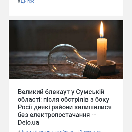
#
Дніпро
Великий блекаут у Сумській
області: після обстрілів з боку
Росії деякі райони залишилися
без електропостачання --
Delo.ua
#
Росія
#
Чернігівська область
#
Харківська