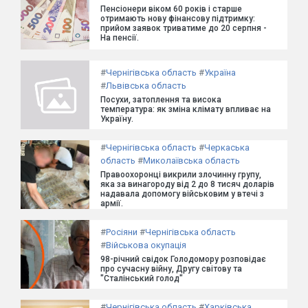
Пенсіонери віком 60 років і старше
отримають нову фінансову підтримку:
прийом заявок триватиме до 20 серпня -
На пенсії.
#
Чернігівська область
#
Україна
#
Львівська область
Посухи, затоплення та висока
температура: як зміна клімату впливає на
Україну.
#
Чернігівська область
#
Черкаська
область
#
Миколаївська область
Правоохоронці викрили злочинну групу,
яка за винагороду від 2 до 8 тисяч доларів
надавала допомогу військовим у втечі з
армії.
#
Росіяни
#
Чернігівська область
#
Військова окупація
98-річний свідок Голодомору розповідає
про сучасну війну, Другу світову та
"Сталінський голод"
#
Чернігівська область
#
Харківська