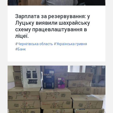
Зарплата за резервування: у
Луцьку виявили шахрайську
схему працевлаштування в
ліцеї.
#
Чернігівська область
#
Українська гривня
#
Банк