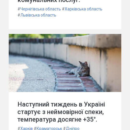
#
Чернігівська область
#
Харківська область
#
Львівська область
Наступний тиждень в Україні
стартує з неймовірної спеки,
температура досягне +35°.
#
Харків
#
Краматорськ
#
Дніпро