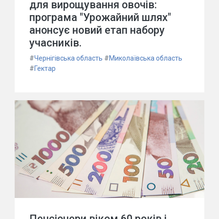
для вирощування овочів:
програма "Урожайний шлях"
анонсує новий етап набору
учасників.
#
Чернігівська область
#
Миколаївська область
#
Гектар
Пенсіонери віком 60 років і