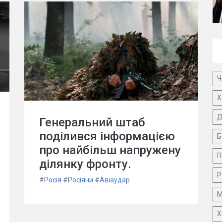
Ч
Х
Д
Генеральний штаб
поділився інформацією
Б
про найбільш напружену
П
ділянку фронту.
Р
#
Росія
#
Росіяни
#
Авіаудар
М
Х