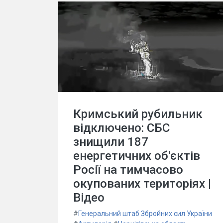
Кримський рубильник
відключено: СБС
знищили 187
енергетичних об'єктів
Росії на тимчасово
окупованих територіях |
Відео
#
Генеральний штаб Збройних сил України