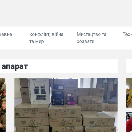
жавне
конфлікт, війна
Мистецтво та
Техн
та мир
розваги
 апарат