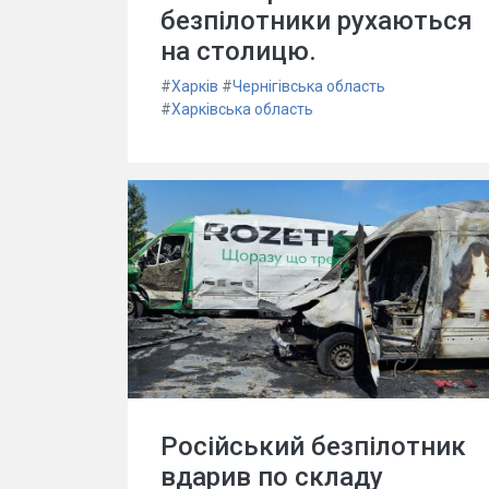
безпілотники рухаються
на столицю.
#
Харків
#
Чернігівська область
#
Харківська область
Російський безпілотник
вдарив по складу