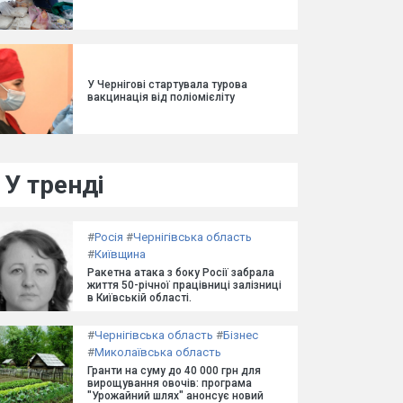
У Чернігові стартувала турова
вакцинація від поліомієліту
У тренді
#
Росія
#
Чернігівська область
#
Київщина
Ракетна атака з боку Росії забрала
життя 50-річної працівниці залізниці
в Київській області.
#
Чернігівська область
#
Бізнес
#
Миколаївська область
Гранти на суму до 40 000 грн для
вирощування овочів: програма
"Урожайний шлях" анонсує новий