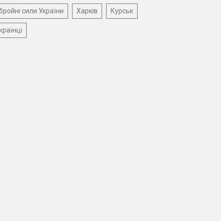
бройні сили України
Харків
Курськ
країнці