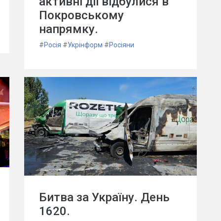
активні дії відбулися в
Покровському
напрямку.
#
Росія
#
Укрінформ
#
Росіяни
Битва за Україну. День
1620.