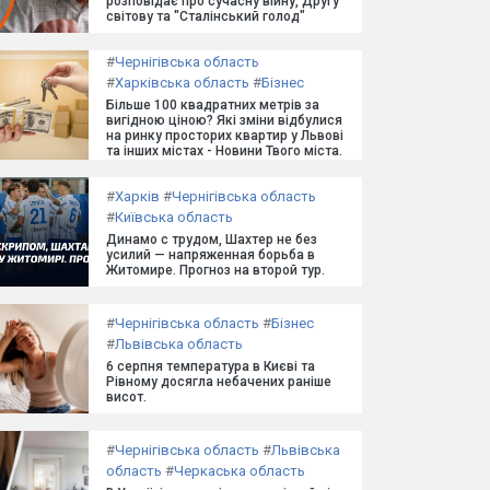
розповідає про сучасну війну, Другу
світову та "Сталінський голод"
#
Чернігівська область
#
Харківська область
#
Бізнес
Більше 100 квадратних метрів за
вигідною ціною? Які зміни відбулися
на ринку просторих квартир у Львові
та інших містах - Новини Твого міста.
#
Харків
#
Чернігівська область
#
Київська область
Динамо с трудом, Шахтер не без
усилий — напряженная борьба в
Житомире. Прогноз на второй тур.
#
Чернігівська область
#
Бізнес
#
Львівська область
6 серпня температура в Києві та
Рівному досягла небачених раніше
висот.
#
Чернігівська область
#
Львівська
область
#
Черкаська область