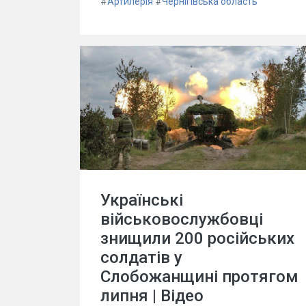
#
Артилерія
#
Чернігівська область
Українські
військовослужбовці
знищили 200 російських
солдатів у
Слобожанщині протягом
липня | Відео