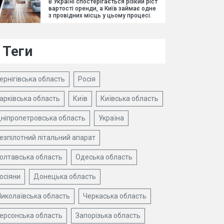
В Україні спостерігається різкий ріст
вартості оренди, а Київ займає одне
з провідних місць у цьому процесі.
Теги
ернігівська область
Росія
арківська область
Київ
Київська область
ніпропетровська область
Україна
езпілотний літальний апарат
олтавська область
Одеська область
осіяни
Донецька область
иколаївська область
Черкаська область
ерсонська область
Запорізька область