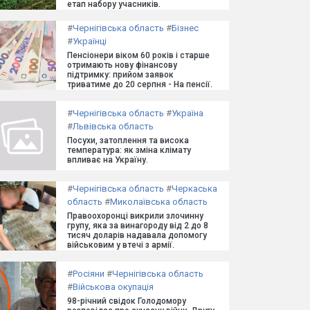
етап набору учасників.
#
Чернігівська область
#
Бізнес
#
Українці
Пенсіонери віком 60 років і старше
отримають нову фінансову
підтримку: прийом заявок
триватиме до 20 серпня - На пенсії.
#
Чернігівська область
#
Україна
#
Львівська область
Посухи, затоплення та висока
температура: як зміна клімату
впливає на Україну.
#
Чернігівська область
#
Черкаська
область
#
Миколаївська область
Правоохоронці викрили злочинну
групу, яка за винагороду від 2 до 8
тисяч доларів надавала допомогу
військовим у втечі з армії.
#
Росіяни
#
Чернігівська область
#
Військова окупація
98-річний свідок Голодомору