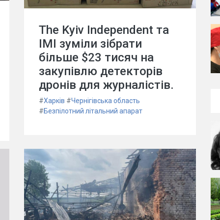
The Kyiv Independent та
ІМІ зуміли зібрати
більше $23 тисяч на
закупівлю детекторів
дронів для журналістів.
#
Харків
#
Чернігівська область
#
Безпілотний літальний апарат