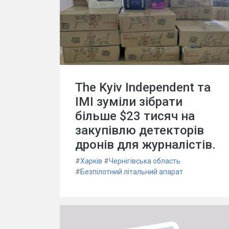
The Kyiv Independent та
ІМІ зуміли зібрати
більше $23 тисяч на
закупівлю детекторів
дронів для журналістів.
#
Харків
#
Чернігівська область
#
Безпілотний літальний апарат