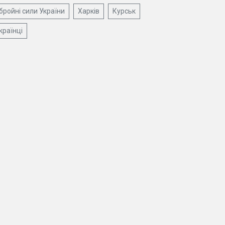
бройні сили України
Харків
Курськ
країнці