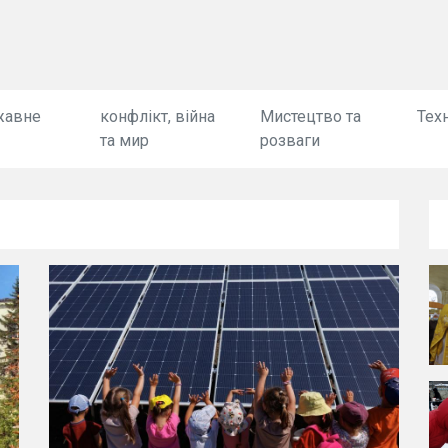
жавне
конфлікт, війна
Мистецтво та
Техн
та мир
розваги