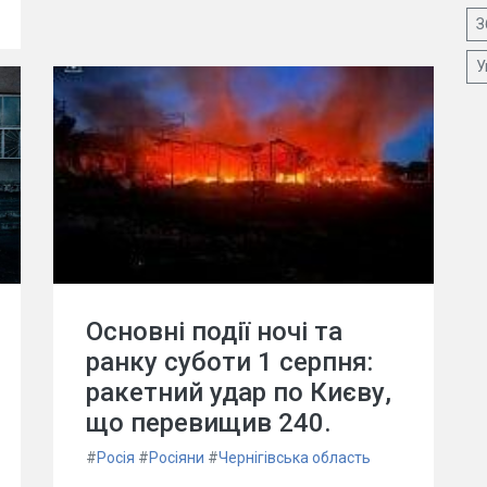
З
У
Основні події ночі та
ранку суботи 1 серпня:
ракетний удар по Києву,
що перевищив 240.
#
Росія
#
Росіяни
#
Чернігівська область