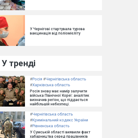
У Чернігові стартувала турова
вакцинація від поліомієліту
У тренді
#
Росія
#
Чернігівська область
#
Харківська область
Росія знову має намір залучити
війська Північної Кореї: аналітик
визначив регіон, що піддається
найбільшій небезпеці.
#
Чернігівська область
#
Кримінальний кодекс України
#
Рівненська область
У Сумській області виявили факт
хабарництва серед працівників