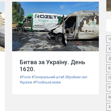
Ч
Х
Д
Битва за Україну. День
1620.
Б
#
Росія
#
Генеральний штаб Збройних сил
П
України
#
Російська мова
Р
М
Х