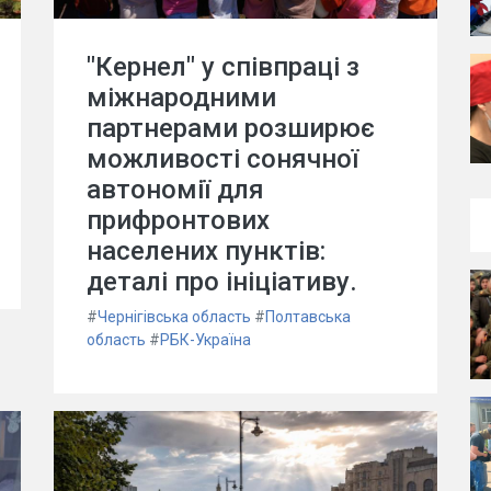
"Кернел" у співпраці з
міжнародними
партнерами розширює
можливості сонячної
автономії для
прифронтових
населених пунктів:
деталі про ініціативу.
#
Чернігівська область
#
Полтавська
область
#
РБК-Україна