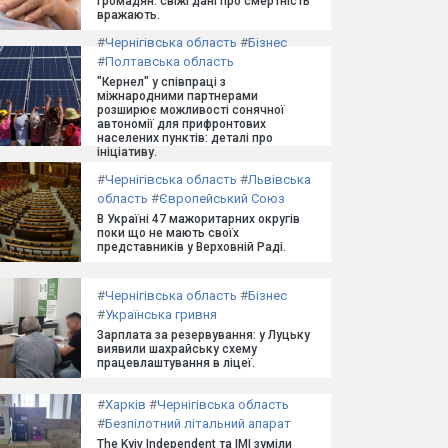
громадян: свіжі дані про смертність
вражають.
#
Чернігівська область
#
Бізнес
#
Полтавська область
"Кернел" у співпраці з
міжнародними партнерами
розширює можливості сонячної
автономії для прифронтових
населених пунктів: деталі про
ініціативу.
#
Чернігівська область
#
Львівська
область
#
Європейський Союз
В Україні 47 мажоритарних округів
поки що не мають своїх
представників у Верховній Раді.
#
Чернігівська область
#
Бізнес
#
Українська гривня
Зарплата за резервування: у Луцьку
виявили шахрайську схему
працевлаштування в ліцеї.
#
Харків
#
Чернігівська область
#
Безпілотний літальний апарат
The Kyiv Independent та ІМІ зуміли