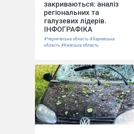
закриваються: аналіз
регіональних та
галузевих лідерів.
ІНФОГРАФІКА
#
Чернігівська область
#
Харківська
область
#
Київська область