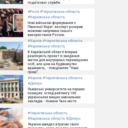
податкової служби.
#
Росія
#
Чернігівська область
#
Харківська область
Нові військові формування з
Північної Кореї: експерт розкрив
можливі напрямки їхнього
використання Росією.
#
Харків
#
Чернігівська область
#
Харківська область
В Харківській області вперше
реалізують проект зі зведення
житла для внутрішньо переміщених
осіб, але ціни на будівництво
вражають, - повідомляє "Наші
гроші".
#
Харків
#
Чернігівська область
#
Дніпро
Львівські університети на перших
позиціях: огляд рейтингу 100
українських вищих навчальних
закладів - Новини Твоє місто
#
Чернігівська область
#
Харківська область
#
Дніпро
Україна швидко втрачає своїх