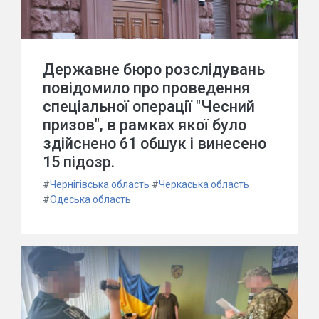
Державне бюро розслідувань
повідомило про проведення
спеціальної операції "Чесний
призов", в рамках якої було
здійснено 61 обшук і винесено
15 підозр.
#
Чернігівська область
#
Черкаська область
#
Одеська область