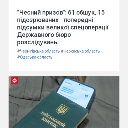
"Чесний призов": 61 обшук, 15
підозрюваних - попередні
підсумки великої спецоперації
Державного бюро
розслідувань.
#
Чернігівська область
#
Черкаська область
#
Одеська область