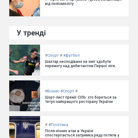
від поліомієліту
У тренді
#
Спорт
#
#
футбол
Шахтар несподівано не зміг здобути
перемогу над дебютантом Першої ліги.
#
Бізнес
#
Спорт
#
Шорт-лист премії СІЛЬ: хто бореться за
титул найкращого ресторану України
#
#
Політика
Після нічних атак в Україні
спостерігається затримка ряду потягів у