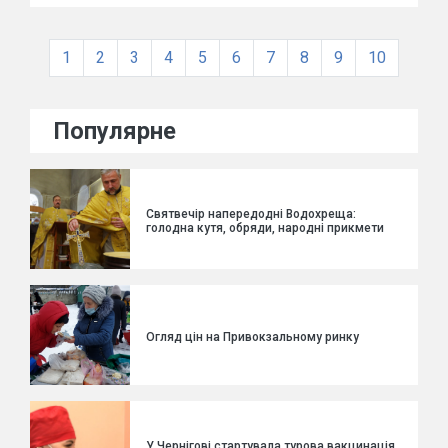
1
2
3
4
5
6
7
8
9
10
Популярне
Святвечір напередодні Водохреща:
голодна кутя, обряди, народні прикмети
Огляд цін на Привокзальному ринку
У Чернігові стартувала турова вакцинація