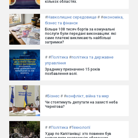
кількох областях.
#
Навколишнє середовище
#
#
економіка,
бізнес та фінанси
Більше 108 тисяч боргів за комунальні
послуги були передані виконавцям: які
саме платежі викликають найбільші
затримки?
#
#
Політика
#
політика та державне
управління
Зраднику призначено 15 років
позбавлення волі.
#
Бізнес
#
#
конфлікт, війна та мир
Чи стоятимуть депутати на захисті неба
Чернігова?
#
#
Політика
#
Технології
Удар по Капітанівці: хто повинен був
затвердити експозицію оборонних