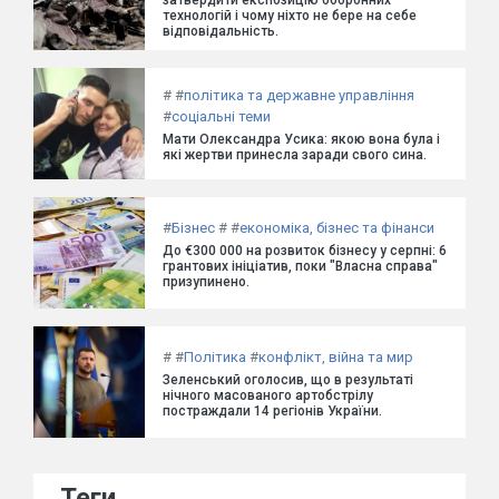
технологій і чому ніхто не бере на себе
відповідальність.
#
#
політика та державне управління
#
соціальні теми
Мати Олександра Усика: якою вона була і
які жертви принесла заради свого сина.
#
Бізнес
#
#
економіка, бізнес та фінанси
До €300 000 на розвиток бізнесу у серпні: 6
грантових ініціатив, поки "Власна справа"
призупинено.
#
#
Політика
#
конфлікт, війна та мир
Зеленський оголосив, що в результаті
нічного масованого артобстрілу
постраждали 14 регіонів України.
Теги