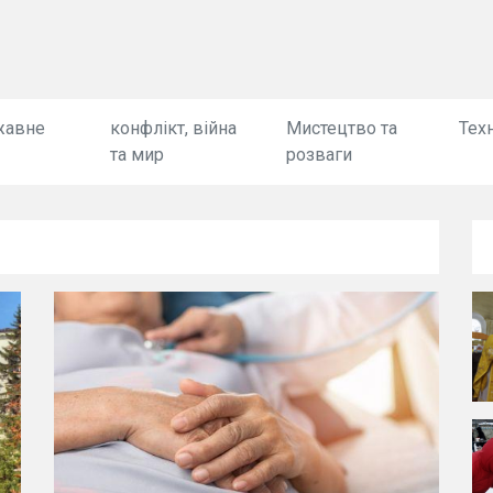
жавне
конфлікт, війна
Мистецтво та
Техн
та мир
розваги