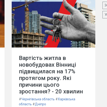
З
У
Вартість житла в
новобудовах Вінниці
підвищилася на 17%
протягом року. Які
причини цього
зростання? - 20 хвилин
#
Чернігівська область
#
Харківська
область
#
Дніпро