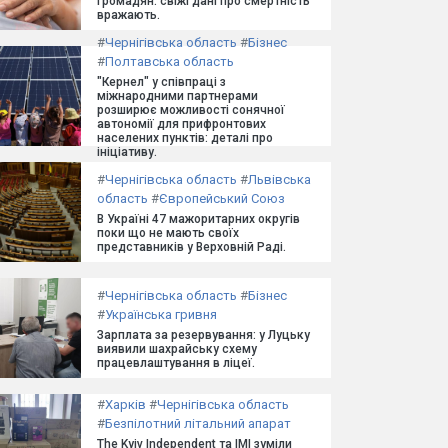
громадян: свіжі дані про смертність
вражають.
#
Чернігівська область
#
Бізнес
#
Полтавська область
"Кернел" у співпраці з
міжнародними партнерами
розширює можливості сонячної
автономії для прифронтових
населених пунктів: деталі про
ініціативу.
#
Чернігівська область
#
Львівська
область
#
Європейський Союз
В Україні 47 мажоритарних округів
поки що не мають своїх
представників у Верховній Раді.
#
Чернігівська область
#
Бізнес
#
Українська гривня
Зарплата за резервування: у Луцьку
виявили шахрайську схему
працевлаштування в ліцеї.
#
Харків
#
Чернігівська область
#
Безпілотний літальний апарат
The Kyiv Independent та ІМІ зуміли