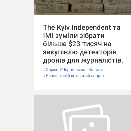
The Kyiv Independent та
ІМІ зуміли зібрати
більше $23 тисяч на
закупівлю детекторів
дронів для журналістів.
#
Харків
#
Чернігівська область
#
Безпілотний літальний апарат