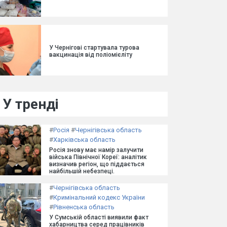
У Чернігові стартувала турова
вакцинація від поліомієліту
У тренді
#
Росія
#
Чернігівська область
#
Харківська область
Росія знову має намір залучити
війська Північної Кореї: аналітик
визначив регіон, що піддається
найбільшій небезпеці.
#
Чернігівська область
#
Кримінальний кодекс України
#
Рівненська область
У Сумській області виявили факт
хабарництва серед працівників