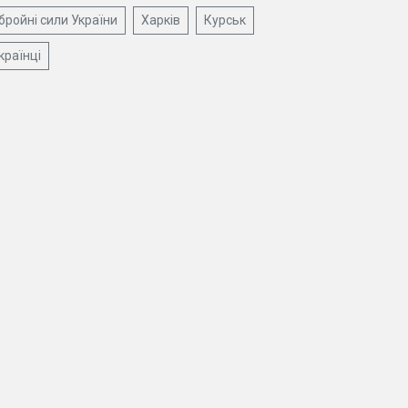
бройні сили України
Харків
Курськ
країнці