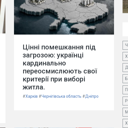
Ч
Цінні помешкання під
загрозою: українці
Х
кардинально
Д
переосмислюють свої
критерії при виборі
Б
житла.
П
#
Харків
#
Чернігівська область
#
Дніпро
Р
М
Х