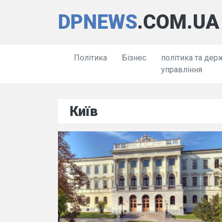
DPNEWS
.COM.UA
Політика
Бізнес
політика та дер
управління
Київ