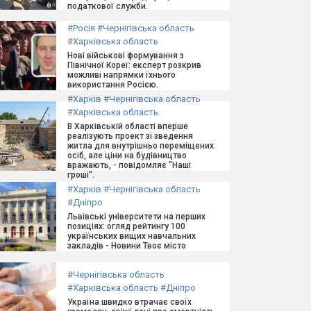
податкової служби.
#
Росія
#
Чернігівська область
#
Харківська область
Нові військові формування з
Північної Кореї: експерт розкрив
можливі напрямки їхнього
використання Росією.
#
Харків
#
Чернігівська область
#
Харківська область
В Харківській області вперше
реалізують проект зі зведення
житла для внутрішньо переміщених
осіб, але ціни на будівництво
вражають, - повідомляє "Наші
гроші".
#
Харків
#
Чернігівська область
#
Дніпро
Львівські університети на перших
позиціях: огляд рейтингу 100
українських вищих навчальних
закладів - Новини Твоє місто
#
Чернігівська область
#
Харківська область
#
Дніпро
Україна швидко втрачає своїх