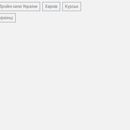
бройні сили України
Харків
Курськ
країнці