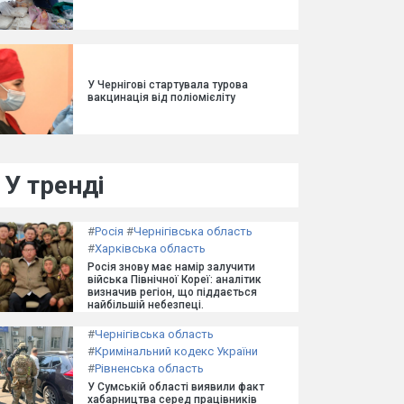
У Чернігові стартувала турова
вакцинація від поліомієліту
У тренді
#
Росія
#
Чернігівська область
#
Харківська область
Росія знову має намір залучити
війська Північної Кореї: аналітик
визначив регіон, що піддається
найбільшій небезпеці.
#
Чернігівська область
#
Кримінальний кодекс України
#
Рівненська область
У Сумській області виявили факт
хабарництва серед працівників