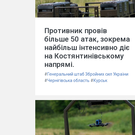
Противник провів
більше 50 атак, зокрема
найбільш інтенсивно діє
на Костянтинівському
напрямі.
#
Генеральний штаб Збройних сил України
#
Чернігівська область
#
Курськ