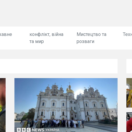
жавне
конфлікт, війна
Мистецтво та
Техн
та мир
розваги