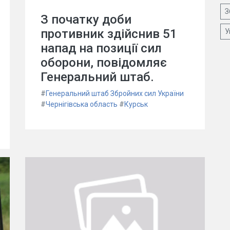
З
З початку доби
противник здійснив 51
У
напад на позиції сил
оборони, повідомляє
Генеральний штаб.
#
Генеральний штаб Збройних сил України
#
Чернігівська область
#
Курськ