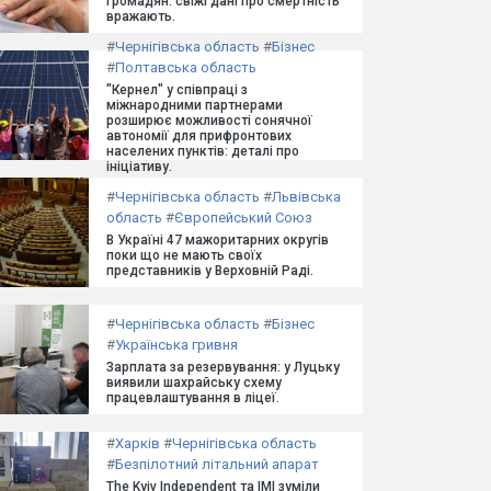
громадян: свіжі дані про смертність
вражають.
#
Чернігівська область
#
Бізнес
#
Полтавська область
"Кернел" у співпраці з
міжнародними партнерами
розширює можливості сонячної
автономії для прифронтових
населених пунктів: деталі про
ініціативу.
#
Чернігівська область
#
Львівська
область
#
Європейський Союз
В Україні 47 мажоритарних округів
поки що не мають своїх
представників у Верховній Раді.
#
Чернігівська область
#
Бізнес
#
Українська гривня
Зарплата за резервування: у Луцьку
виявили шахрайську схему
працевлаштування в ліцеї.
#
Харків
#
Чернігівська область
#
Безпілотний літальний апарат
The Kyiv Independent та ІМІ зуміли