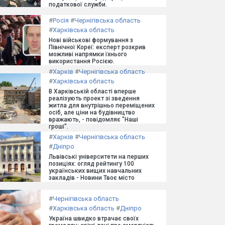
податкової служби.
#
Росія
#
Чернігівська область
#
Харківська область
Нові військові формування з
Північної Кореї: експерт розкрив
можливі напрямки їхнього
використання Росією.
#
Харків
#
Чернігівська область
#
Харківська область
В Харківській області вперше
реалізують проект зі зведення
житла для внутрішньо переміщених
осіб, але ціни на будівництво
вражають, - повідомляє "Наші
гроші".
#
Харків
#
Чернігівська область
#
Дніпро
Львівські університети на перших
позиціях: огляд рейтингу 100
українських вищих навчальних
закладів - Новини Твоє місто
#
Чернігівська область
#
Харківська область
#
Дніпро
Україна швидко втрачає своїх