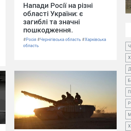
Напади Росії на різні
області України: є
загиблі та значні
пошкодження.
#
Росія
#
Чернігівська область
#
Харківська
область
Ч
Х
Д
Б
П
Р
М
Х