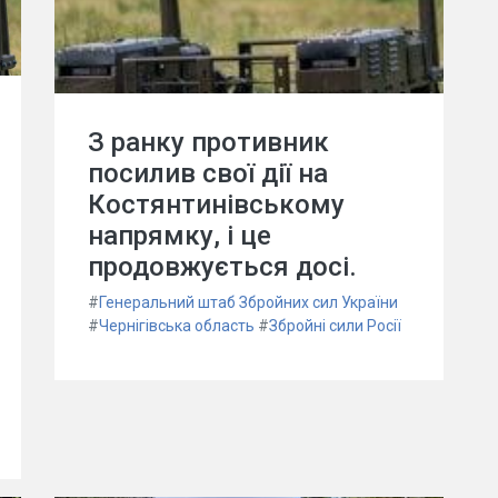
З ранку противник
посилив свої дії на
Костянтинівському
напрямку, і це
продовжується досі.
#
Генеральний штаб Збройних сил України
#
Чернігівська область
#
Збройні сили Росії