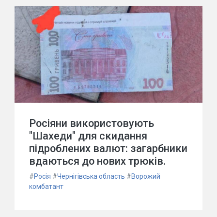
Росіяни використовують
"Шахеди" для скидання
підроблених валют: загарбники
вдаються до нових трюків.
#
Росія
#
Чернігівська область
#
Ворожий
комбатант