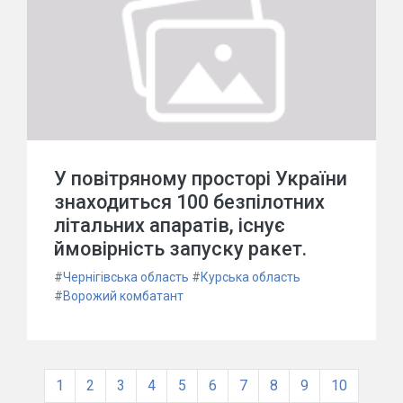
У повітряному просторі України
знаходиться 100 безпілотних
літальних апаратів, існує
ймовірність запуску ракет.
#
Чернігівська область
#
Курська область
#
Ворожий комбатант
1
2
3
4
5
6
7
8
9
10