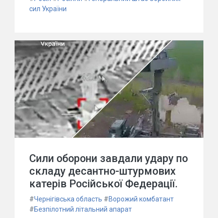
сил України
Сили оборони завдали удару по
складу десантно-штурмових
катерів Російської Федерації.
#
Чернігівська область
#
Ворожий комбатант
#
Безпілотний літальний апарат