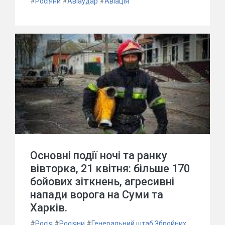
#
Росіяни
#
Авіаудар
#
Авіація
Основні події ночі та ранку
вівторка, 21 квітня: більше 170
бойових зіткнень, агресивні
напади ворога на Суми та
Харків.
#
Росія
#
Росіяни
#
Генеральний штаб Збройних