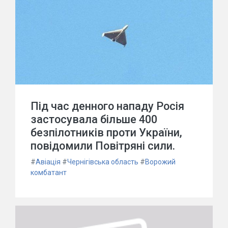
Під час денного нападу Росія
застосувала більше 400
безпілотників проти України,
повідомили Повітряні сили.
#
Авіація
#
Чернігівська область
#
Ворожий
комбатант