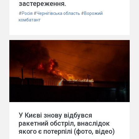
застереження.
#
Росія
#
Чернігівська область
#
Ворожий
комбатант
У Києві знову відбувся
ракетний обстріл, внаслідок
якого є потерпілі (фото, відео)