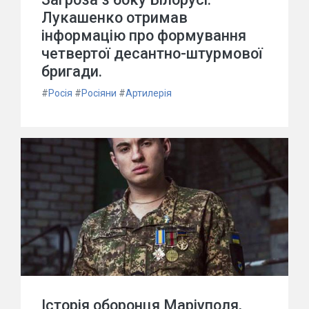
Лукашенко отримав
інформацію про формування
четвертої десантно-штурмової
бригади.
#
Росія
#
Росіяни
#
Артилерія
Історія оборонця Маріуполя,