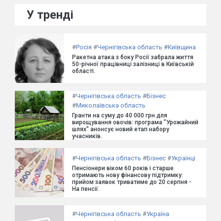
У тренді
#
Росія
#
Чернігівська область
#
Київщина
Ракетна атака з боку Росії забрала життя
50-річної працівниці залізниці в Київській
області.
#
Чернігівська область
#
Бізнес
#
Миколаївська область
Гранти на суму до 40 000 грн для
вирощування овочів: програма "Урожайний
шлях" анонсує новий етап набору
учасників.
#
Чернігівська область
#
Бізнес
#
Українці
Пенсіонери віком 60 років і старше
отримають нову фінансову підтримку:
прийом заявок триватиме до 20 серпня -
На пенсії.
#
Чернігівська область
#
Україна