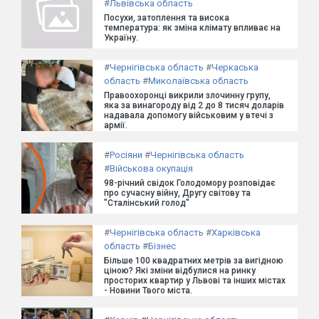
#
Львівська область
Посухи, затоплення та висока
температура: як зміна клімату впливає на
Україну.
#
Чернігівська область
#
Черкаська
область
#
Миколаївська область
Правоохоронці викрили злочинну групу,
яка за винагороду від 2 до 8 тисяч доларів
надавала допомогу військовим у втечі з
армії.
#
Росіяни
#
Чернігівська область
#
Військова окупація
98-річний свідок Голодомору розповідає
про сучасну війну, Другу світову та
"Сталінський голод"
#
Чернігівська область
#
Харківська
область
#
Бізнес
Більше 100 квадратних метрів за вигідною
ціною? Які зміни відбулися на ринку
просторих квартир у Львові та інших містах
- Новини Твого міста.