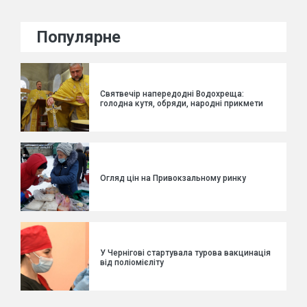
Популярне
Святвечір напередодні Водохреща:
голодна кутя, обряди, народні прикмети
Огляд цін на Привокзальному ринку
У Чернігові стартувала турова вакцинація
від поліомієліту