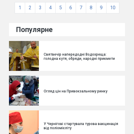
1
2
3
4
5
6
7
8
9
10
Популярне
Святвечір напередодні Водохреща:
голодна кутя, обряди, народні прикмети
Огляд цін на Привокзальному ринку
У Чернігові стартувала турова вакцинація
від поліомієліту