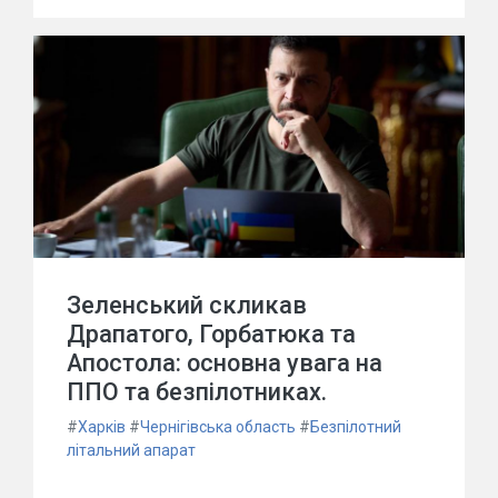
Зеленський скликав
Драпатого, Горбатюка та
Апостола: основна увага на
ППО та безпілотниках.
#
Харків
#
Чернігівська область
#
Безпілотний
літальний апарат