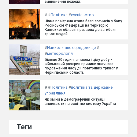
виникнення пожежі.
#
#
Політика
#
суспільство
Нічна повітряна атака безпілотників з боку
Російської Федерації на територію
Київської області призвела до загибелі
трьох людей.
#
Навколишнє середовище
#
#
метеорологія
Більше 20 годин, а часом і цілу добу -
військовий розкрив причини значного
подовження часу дії повітряних тривог у
Чернігівській області.
#
#
Політика
#
політика та державне
управління
Як зміни в демографічній ситуації
впливають на освітню систему України
Теги