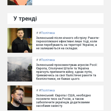
У тренді
#
#
Політика
Зеленський після нічного обстрілу: Ракети-
перехоплювачі ефективні лише тоді, коли
вони перебувають на території України, а
не залишаються на складах.
#
#
Політика
Зеленський прокоментував агресію Росії:
Європа, Сполучені Штати та Україна
прагнуть припинити війну, однак путін,
тримаючись за свої балістичні ракети та
безпілотники, не бажає цього.
#
#
Політика
Зеленський: Європа і США, необхідно
посилити тиск на Росію, а також
забезпечити українців додатковими
засобами захисту.