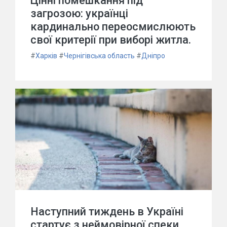
Цінні помешкання під
загрозою: українці
кардинально переосмислюють
свої критерії при виборі житла.
#
Харків
#
Чернігівська область
#
Дніпро
Наступний тиждень в Україні
стартує з неймовірної спеки,