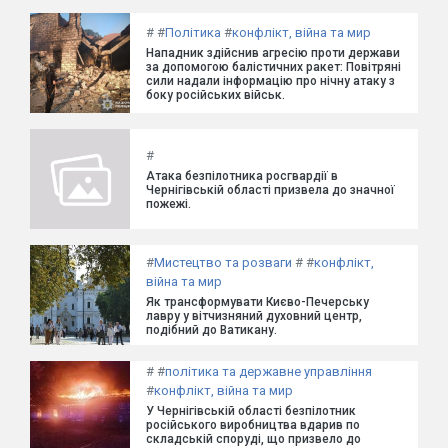
#
#
Політика
#
конфлікт, війна та мир
Нападник здійснив агресію проти держави
за допомогою балістичних ракет: Повітряні
сили надали інформацію про нічну атаку з
боку російських військ.
#
Атака безпілотника росгвардії в
Чернігівській області призвела до значної
пожежі.
#
Мистецтво та розваги
#
#
конфлікт,
війна та мир
Як трансформувати Києво-Печерську
лавру у вітчизняний духовний центр,
подібний до Ватикану.
#
#
політика та державне управління
#
конфлікт, війна та мир
У Чернігівській області безпілотник
російського виробництва вдарив по
складській споруді, що призвело до