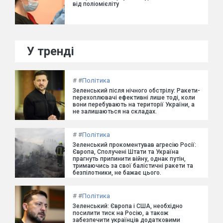
від поліомієліту
У тренді
#
#
Політика
Зеленський після нічного обстрілу: Ракети-
перехоплювачі ефективні лише тоді, коли
вони перебувають на території України, а
не залишаються на складах.
#
#
Політика
Зеленський прокоментував агресію Росії:
Європа, Сполучені Штати та Україна
прагнуть припинити війну, однак путін,
тримаючись за свої балістичні ракети та
безпілотники, не бажає цього.
#
#
Політика
Зеленський: Європа і США, необхідно
посилити тиск на Росію, а також
забезпечити українців додатковими