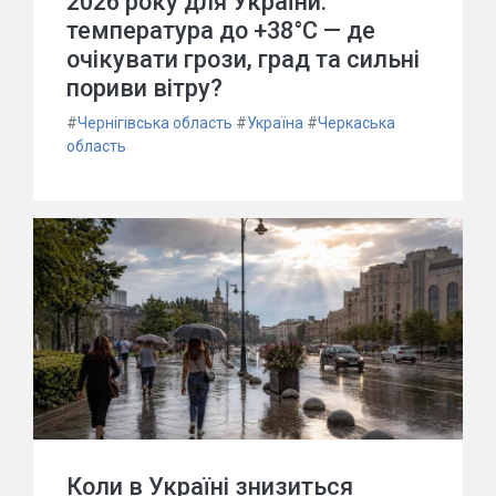
2026 року для України:
температура до +38°C — де
очікувати грози, град та сильні
пориви вітру?
#
Чернігівська область
#
Україна
#
Черкаська
область
Коли в Україні знизиться