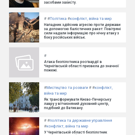
засобами захисту.
#
#
Політика
#
конфлікт, війна та мир
Нападник здійснив агресію проти держави
за допомогою балістичних ракет: Повітряні
сили надали інформацію про нічну атаку з
боку російських військ.
#
Атака безпілотника росгвардії в
Чернігівській області призвела до значної
пожежі.
#
Мистецтво та розваги
#
#
конфлікт,
війна та мир
Як трансформувати Києво-Печерську
лавру у вітчизняний духовний центр,
подібний до Ватикану.
#
#
політика та державне управління
#
конфлікт, війна та мир
У Чернігівській області безпілотник