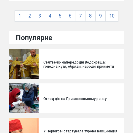
1
2
3
4
5
6
7
8
9
10
Популярне
Святвечір напередодні Водохреща:
голодна кутя, обряди, народні прикмети
Огляд цін на Привокзальному ринку
У Чернігові стартувала турова вакцинація