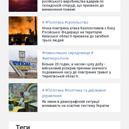
російського виробництва вдарив по
складській споруді, що призвело до
виникнення пожежі.
#
#
Політика
#
суспільство
Нічна повітряна атака безпілотників з боку
Російської Федерації на територію
Київської області призвела до загибелі
трьох людей.
#
Навколишнє середовище
#
#
метеорологія
Більше 20 годин, а часом і цілу добу -
військовий розкрив причини значного
подовження часу дії повітряних тривог у
Чернігівській області.
#
#
Політика
#
політика та державне
управління
Як зміни в демографічній ситуації
впливають на освітню систему України
Теги