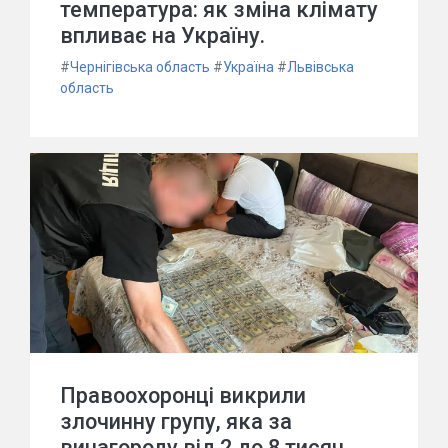
температура: як зміна клімату
впливає на Україну.
#
Чернігівська область
#
Україна
#
Львівська
область
Правоохоронці викрили
злочинну групу, яка за
винагороду від 2 до 8 тисяч