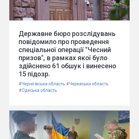
Державне бюро розслідувань
повідомило про проведення
спеціальної операції "Чесний
призов", в рамках якої було
здійснено 61 обшук і винесено
15 підозр.
#
Чернігівська область
#
Черкаська область
#
Одеська область