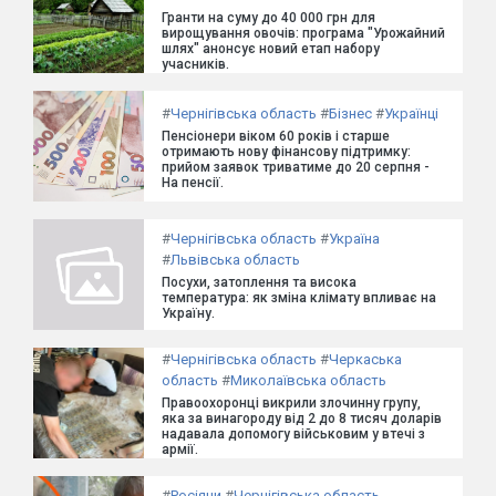
Гранти на суму до 40 000 грн для
вирощування овочів: програма "Урожайний
шлях" анонсує новий етап набору
учасників.
#
Чернігівська область
#
Бізнес
#
Українці
Пенсіонери віком 60 років і старше
отримають нову фінансову підтримку:
прийом заявок триватиме до 20 серпня -
На пенсії.
#
Чернігівська область
#
Україна
#
Львівська область
Посухи, затоплення та висока
температура: як зміна клімату впливає на
Україну.
#
Чернігівська область
#
Черкаська
область
#
Миколаївська область
Правоохоронці викрили злочинну групу,
яка за винагороду від 2 до 8 тисяч доларів
надавала допомогу військовим у втечі з
армії.
#
Росіяни
#
Чернігівська область