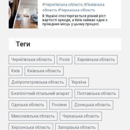
#
Чернігівська область
#
Львівська
область
#
Черкаська область
В Україні спостерігається різкий ріст
вартості оренди, а Київ займає одне з
провідних місць у цьому процесі.
Теги
Чернігівська область
Росія
Харківська область
Київ
Київська область
Дніпропетровська область
Україна
Безпілотний літальний апарат
Полтавська область
Одеська область
Росіяни
Донецька область
Миколаївська область
Черкаська область
Херсонська область
Запорізька область