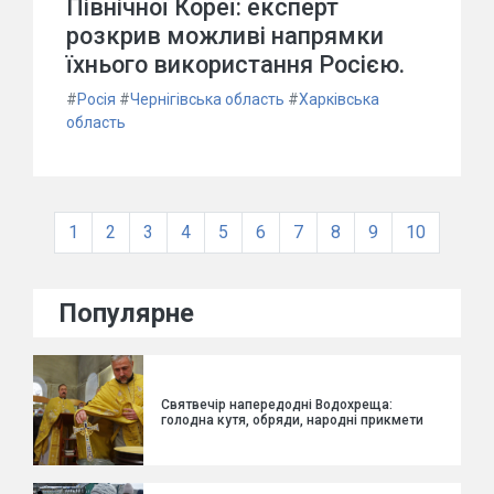
Північної Кореї: експерт
розкрив можливі напрямки
їхнього використання Росією.
#
Росія
#
Чернігівська область
#
Харківська
область
1
2
3
4
5
6
7
8
9
10
Популярне
Святвечір напередодні Водохреща:
голодна кутя, обряди, народні прикмети