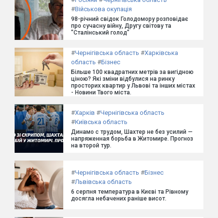
#
Військова окупація
98-річний свідок Голодомору розповідає
про сучасну війну, Другу світову та
"Сталінський голод"
#
Чернігівська область
#
Харківська
область
#
Бізнес
Більше 100 квадратних метрів за вигідною
ціною? Які зміни відбулися на ринку
просторих квартир у Львові та інших містах
- Новини Твого міста.
#
Харків
#
Чернігівська область
#
Київська область
Динамо с трудом, Шахтер не без усилий —
напряженная борьба в Житомире. Прогноз
на второй тур.
#
Чернігівська область
#
Бізнес
#
Львівська область
6 серпня температура в Києві та Рівному
досягла небачених раніше висот.