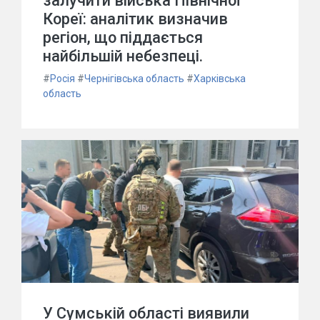
залучити війська Північної
Кореї: аналітик визначив
регіон, що піддається
найбільшій небезпеці.
#
Росія
#
Чернігівська область
#
Харківська
область
У Сумській області виявили