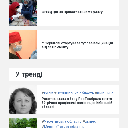
Огляд цін на Привокзальному ринку
У Чернігові стартувала турова вакцинація
від поліомієліту
У тренді
#
Росія
#
Чернігівська область
#
Київщина
Ракетна атака з боку Росії забрала життя
50-річної працівниці залізниці в Київській
області.
#
Чернігівська область
#
Бізнес
#
Миколаївська область