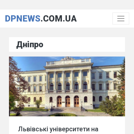
DPNEWS
.COM.UA
Дніпро
Львівські університети на