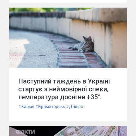
Наступний тиждень в Україні
стартує з неймовірної спеки,
температура досягне +35°.
#
Харків
#
Краматорськ
#
Дніпро