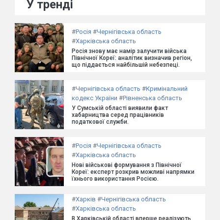
У тренді
#
Росія
#
Чернігівська область
#
Харківська область
Росія знову має намір залучити війська
Північної Кореї: аналітик визначив регіон,
що піддається найбільшій небезпеці.
#
Чернігівська область
#
Кримінальний
кодекс України
#
Рівненська область
У Сумській області виявили факт
хабарництва серед працівників
податкової служби.
#
Росія
#
Чернігівська область
#
Харківська область
Нові військові формування з Північної
Кореї: експерт розкрив можливі напрямки
їхнього використання Росією.
#
Харків
#
Чернігівська область
#
Харківська область
В Харківській області вперше реалізують