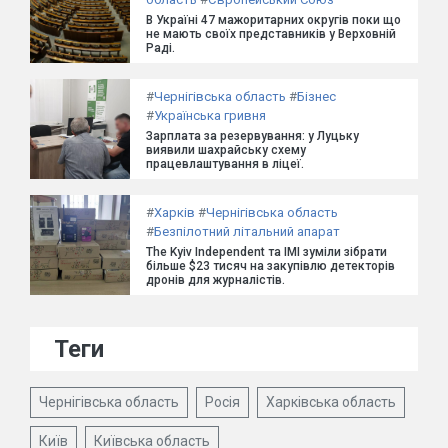
В Україні 47 мажоритарних округів поки що
не мають своїх представників у Верховній
Раді.
#
Чернігівська область
#
Бізнес
#
Українська гривня
Зарплата за резервування: у Луцьку
виявили шахрайську схему
працевлаштування в ліцеї.
#
Харків
#
Чернігівська область
#
Безпілотний літальний апарат
The Kyiv Independent та ІМІ зуміли зібрати
більше $23 тисяч на закупівлю детекторів
дронів для журналістів.
Теги
Чернігівська область
Росія
Харківська область
Київ
Київська область