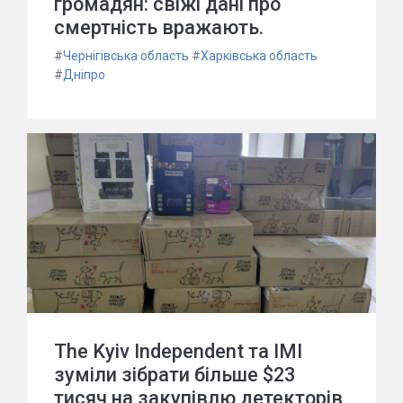
громадян: свіжі дані про
смертність вражають.
#
Чернігівська область
#
Харківська область
#
Дніпро
The Kyiv Independent та ІМІ
зуміли зібрати більше $23
тисяч на закупівлю детекторів