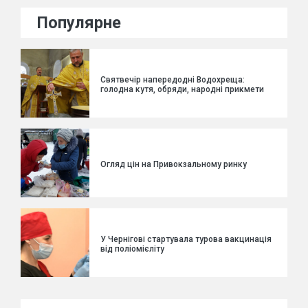
Популярне
Святвечір напередодні Водохреща:
голодна кутя, обряди, народні прикмети
Огляд цін на Привокзальному ринку
У Чернігові стартувала турова вакцинація
від поліомієліту