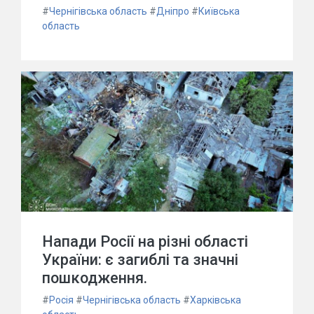
#
Чернігівська область
#
Дніпро
#
Київська
область
Напади Росії на різні області
України: є загиблі та значні
пошкодження.
#
Росія
#
Чернігівська область
#
Харківська