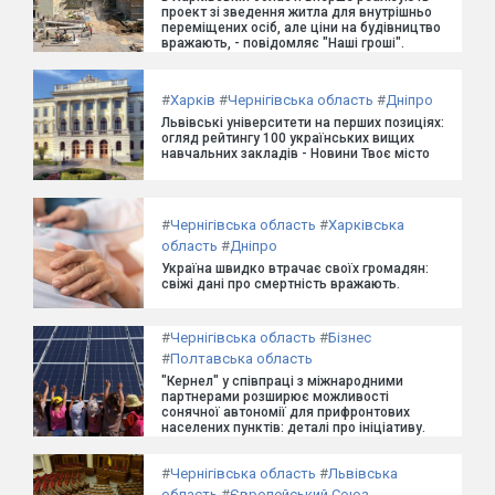
проект зі зведення житла для внутрішньо
переміщених осіб, але ціни на будівництво
вражають, - повідомляє "Наші гроші".
#
Харків
#
Чернігівська область
#
Дніпро
Львівські університети на перших позиціях:
огляд рейтингу 100 українських вищих
навчальних закладів - Новини Твоє місто
#
Чернігівська область
#
Харківська
область
#
Дніпро
Україна швидко втрачає своїх громадян:
свіжі дані про смертність вражають.
#
Чернігівська область
#
Бізнес
#
Полтавська область
"Кернел" у співпраці з міжнародними
партнерами розширює можливості
сонячної автономії для прифронтових
населених пунктів: деталі про ініціативу.
#
Чернігівська область
#
Львівська
область
#
Європейський Союз