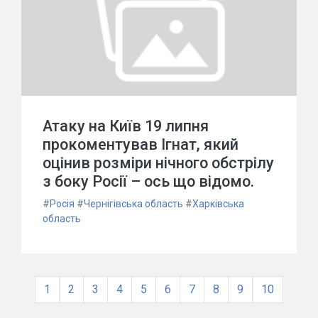
Атаку на Київ 19 липня
прокоментував Ігнат, який
оцінив розміри нічного обстрілу
з боку Росії – ось що відомо.
#
Росія
#
Чернігівська область
#
Харківська
область
1
2
3
4
5
6
7
8
9
10