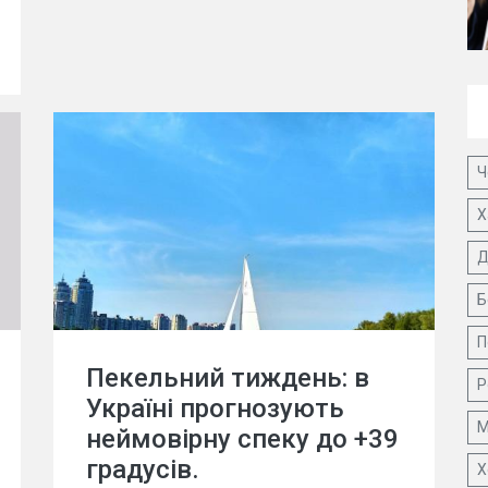
Ч
Х
Д
Б
П
Пекельний тиждень: в
Р
Україні прогнозують
М
неймовірну спеку до +39
градусів.
Х