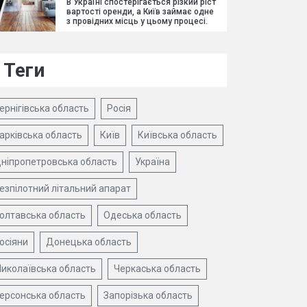
В Україні спостерігається різкий ріст
вартості оренди, а Київ займає одне
з провідних місць у цьому процесі.
Теги
ернігівська область
Росія
арківська область
Київ
Київська область
ніпропетровська область
Україна
езпілотний літальний апарат
олтавська область
Одеська область
осіяни
Донецька область
иколаївська область
Черкаська область
ерсонська область
Запорізька область