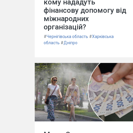
кому нададуть
фінансову допомогу від
міжнародних
організацій?
#
Чернігівська область
#
Харківська
область
#
Дніпро