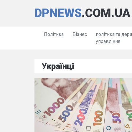
DPNEWS
.COM.UA
Політика
Бізнес
політика та дер
управління
Українці