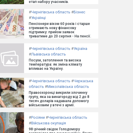
етап набору учасників.
#
Чернігівська область
#
Бізнес
#
Українці
Пенсіонери віком 60 років і старше
отримають нову фінансову
підтримку: прийом заявок
триватиме до 20 серпня - На пенсії.
#
Чернігівська область
#
Україна
#
Львівська область
Посухи, затоплення та висока
температура: як зміна клімату
впливає на Україну.
#
Чернігівська область
#
Черкаська
область
#
Миколаївська область
Правоохоронці викрили злочинну
групу, яка за винагороду від 2 до 8
тисяч доларів надавала допомогу
військовим у втечі з армії.
#
Росіяни
#
Чернігівська область
#
Військова окупація
98-річний свідок Голодомору