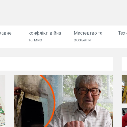
жавне
конфлікт, війна
Мистецтво та
Техн
та мир
розваги