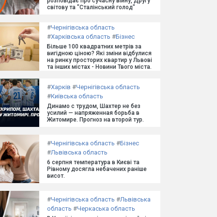
розповідає про сучасну війну, Другу
світову та "Сталінський голод"
#
Чернігівська область
#
Харківська область
#
Бізнес
Більше 100 квадратних метрів за
вигідною ціною? Які зміни відбулися
на ринку просторих квартир у Львові
та інших містах - Новини Твого міста.
#
Харків
#
Чернігівська область
#
Київська область
Динамо с трудом, Шахтер не без
усилий — напряженная борьба в
Житомире. Прогноз на второй тур.
#
Чернігівська область
#
Бізнес
#
Львівська область
6 серпня температура в Києві та
Рівному досягла небачених раніше
висот.
#
Чернігівська область
#
Львівська
область
#
Черкаська область