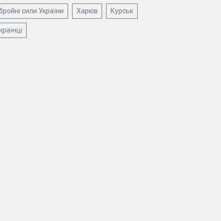
бройні сили України
Харків
Курськ
країнці