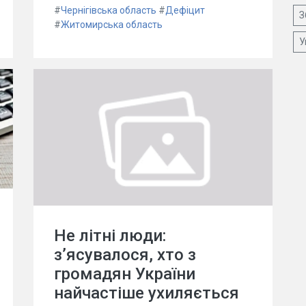
#
Чернігівська область
#
Дефіцит
З
#
Житомирська область
У
Не літні люди:
з’ясувалося, хто з
громадян України
найчастіше ухиляється