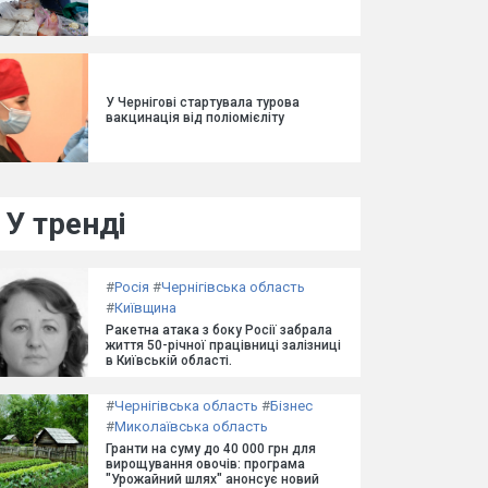
У Чернігові стартувала турова
вакцинація від поліомієліту
У тренді
#
Росія
#
Чернігівська область
#
Київщина
Ракетна атака з боку Росії забрала
життя 50-річної працівниці залізниці
в Київській області.
#
Чернігівська область
#
Бізнес
#
Миколаївська область
Гранти на суму до 40 000 грн для
вирощування овочів: програма
"Урожайний шлях" анонсує новий