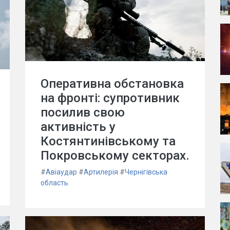
Оперативна обстановка
на фронті: супротивник
посилив свою
активність у
Костянтинівському та
Покровському секторах.
#
Авіаудар
#
Артилерія
#
Чернігівська
область