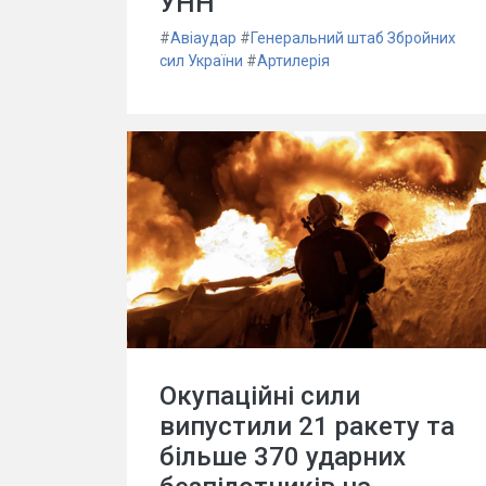
УНН
#
Авіаудар
#
Генеральний штаб Збройних
сил України
#
Артилерія
Окупаційні сили
випустили 21 ракету та
більше 370 ударних