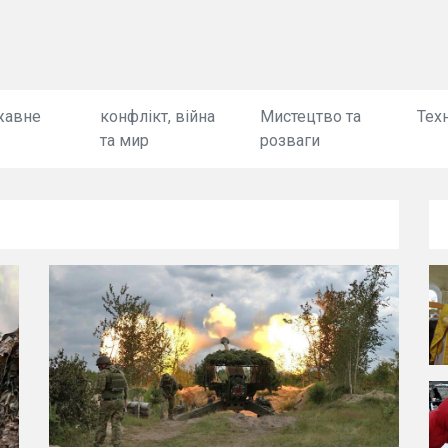
жавне
конфлікт, війна
Мистецтво та
Техн
та мир
розваги