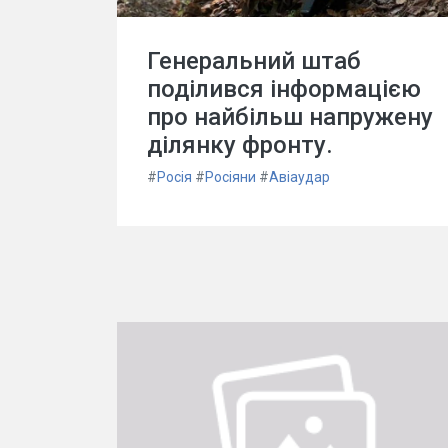
Генеральний штаб
поділився інформацією
про найбільш напружену
ділянку фронту.
#
Росія
#
Росіяни
#
Авіаудар