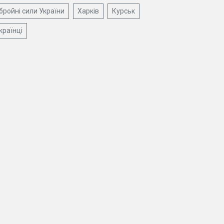
бройні сили України
Харків
Курськ
країнці