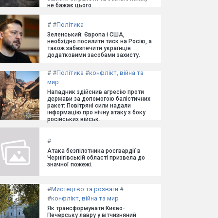
не бажає цього.
#
#
Політика
Зеленський: Європа і США,
необхідно посилити тиск на Росію, а
також забезпечити українців
додатковими засобами захисту.
#
#
Політика
#
конфлікт, війна та
мир
Нападник здійснив агресію проти
держави за допомогою балістичних
ракет: Повітряні сили надали
інформацію про нічну атаку з боку
російських військ.
#
Атака безпілотника росгвардії в
Чернігівській області призвела до
значної пожежі.
#
Мистецтво та розваги
#
#
конфлікт, війна та мир
Як трансформувати Києво-
Печерську лавру у вітчизняний