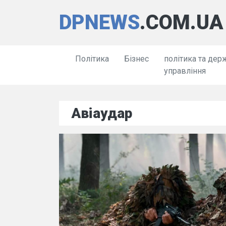
DPNEWS
.COM.UA
Політика
Бізнес
політика та дер
управління
Авіаудар