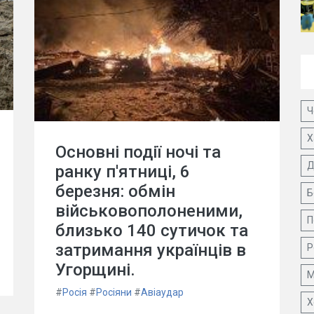
Ч
Х
Основні події ночі та
Д
ранку п'ятниці, 6
березня: обмін
Б
військовополоненими,
П
близько 140 сутичок та
затримання українців в
Р
Угорщині.
М
#
Росія
#
Росіяни
#
Авіаудар
Х