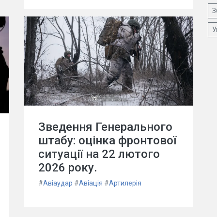
З
У
Зведення Генерального
штабу: оцінка фронтової
ситуації на 22 лютого
2026 року.
#
Авіаудар
#
Авіація
#
Артилерія