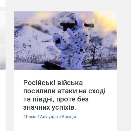
Російські війська
посилили атаки на сході
та півдні, проте без
значних успіхів.
#
Росія
#
Авіаудар
#
Авіація