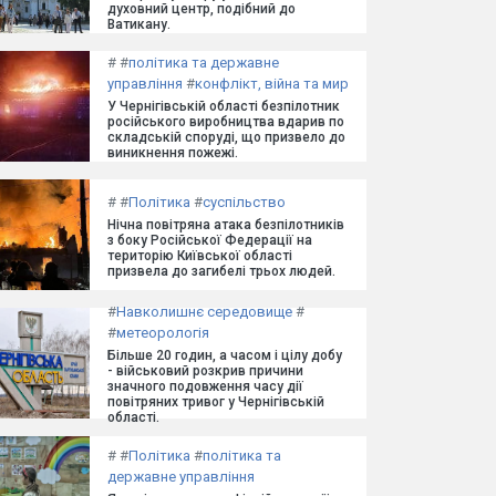
духовний центр, подібний до
Ватикану.
#
#
політика та державне
управління
#
конфлікт, війна та мир
У Чернігівській області безпілотник
російського виробництва вдарив по
складській споруді, що призвело до
виникнення пожежі.
#
#
Політика
#
суспільство
Нічна повітряна атака безпілотників
з боку Російської Федерації на
територію Київської області
призвела до загибелі трьох людей.
#
Навколишнє середовище
#
#
метеорологія
Більше 20 годин, а часом і цілу добу
- військовий розкрив причини
значного подовження часу дії
повітряних тривог у Чернігівській
області.
#
#
Політика
#
політика та
державне управління