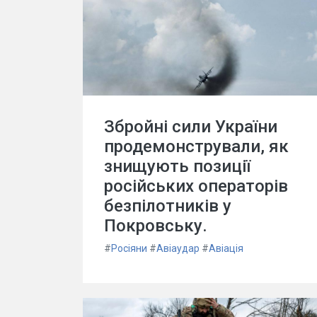
Збройні сили України
продемонстрували, як
знищують позиції
російських операторів
безпілотників у
Покровську.
#
Росіяни
#
Авіаудар
#
Авіація