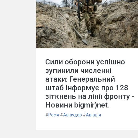
Сили оборони успішно
зупинили численні
атаки: Генеральний
штаб інформує про 128
зіткнень на лінії фронту -
Новини bigmir)net.
#
Росія
#
Авіаудар
#
Авіація