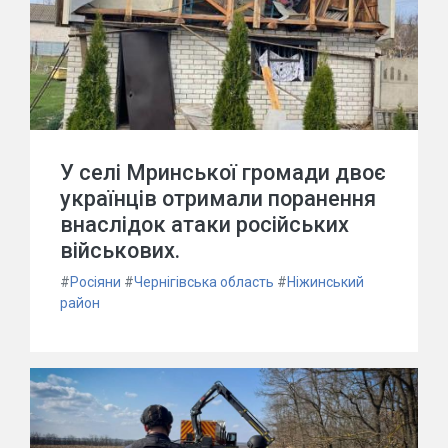
У селі Мринської громади двоє
українців отримали поранення
внаслідок атаки російських
військових.
#
Росіяни
#
Чернігівська область
#
Ніжинський
район