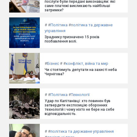
послуги були передані виконавцям: які
саме платежі викликають найбільші
затримки?
#
#
Політика
#
політика та державне
управління
Зраднику призначено 15 років
позбавлення волі.
#
Бізнес
#
#
конфлікт, війна та мир
Чи стоятимуть депутати на захисті неба
Чернігова?
#
#
Політика
#
Технології
Удар по Капітанівці: хто повинен був
затвердити експозицію оборонних
технологій і чому ніхто не бере на себе
відповідальність.
#
#
політика та державне управління