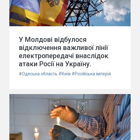
У Молдові відбулося
відключення важливої лінії
електропередачі внаслідок
атаки Росії на Україну.
#
Одеська область
#
Київ
#
Російська імперія