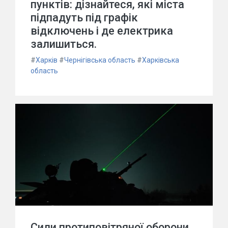
пунктів: дізнайтеся, які міста
підпадуть під графік
відключень і де електрика
залишиться.
#
Харків
#
Чернігівська область
#
Харківська
область
Сили протиповітряної оборони