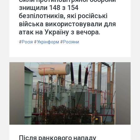
знищили 148 з 154
безпілотників, які російські
війська використовували для
атак на Україну з вечора.
#
Росія
#
Укрінформ
#
Росіяни
Після ранкового нападу