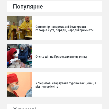
Популярне
Святвечір напередодні Водохреща:
голодна кутя, обряди, народні прикмети
Огляд цін на Привокзальному ринку
У Чернігові стартувала турова вакцинація
від поліомієліту