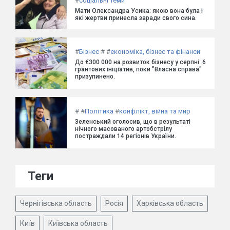
#
соціальні теми
Мати Олександра Усика: якою вона була і
які жертви принесла заради свого сина.
#
Бізнес
#
#
економіка, бізнес та фінанси
До €300 000 на розвиток бізнесу у серпні: 6
грантових ініціатив, поки "Власна справа"
призупинено.
#
#
Політика
#
конфлікт, війна та мир
Зеленський оголосив, що в результаті
нічного масованого артобстрілу
постраждали 14 регіонів України.
Теги
Чернігівська область
Росія
Харківська область
Київ
Київська область