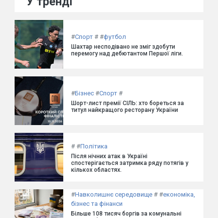
У тренді
#
Спорт
#
#
футбол
Шахтар несподівано не зміг здобути
перемогу над дебютантом Першої ліги.
#
Бізнес
#
Спорт
#
Шорт-лист премії СІЛЬ: хто бореться за
титул найкращого ресторану України
#
#
Політика
Після нічних атак в Україні
спостерігається затримка ряду потягів у
кількох областях.
#
Навколишнє середовище
#
#
економіка,
бізнес та фінанси
Більше 108 тисяч боргів за комунальні