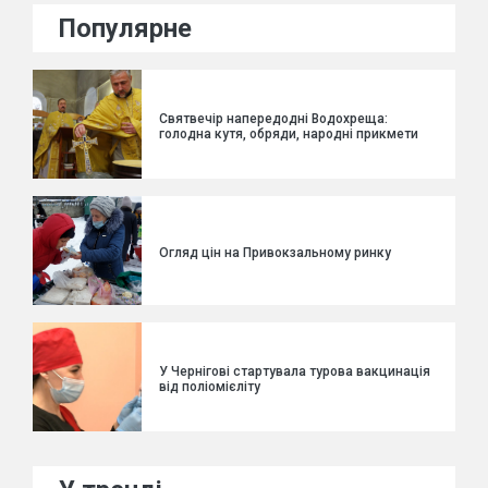
Популярне
Святвечір напередодні Водохреща:
голодна кутя, обряди, народні прикмети
Огляд цін на Привокзальному ринку
У Чернігові стартувала турова вакцинація
від поліомієліту