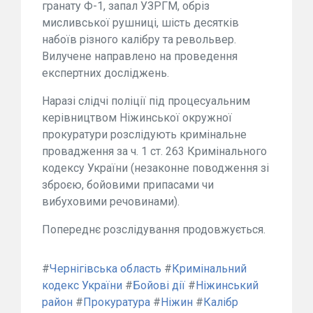
гранату Ф-1, запал УЗРГМ, обріз
мисливської рушниці, шість десятків
набоїв різного калібру та револьвер.
Вилучене направлено на проведення
експертних досліджень.
Наразі слідчі поліції під процесуальним
керівництвом Ніжинської окружної
прокуратури розслідують кримінальне
провадження за ч. 1 ст. 263 Кримінального
кодексу України (незаконне поводження зі
зброєю, бойовими припасами чи
вибуховими речовинами).
Попереднє розслідування продовжується.
#
Чернігівська область
#
Кримінальний
кодекс України
#
Бойові дії
#
Ніжинський
район
#
Прокуратура
#
Ніжин
#
Калібр