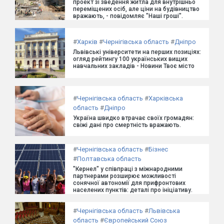
проект зі зведення житла для внутрішньо
переміщених осіб, але ціни на будівництво
вражають, - повідомляє "Наші гроші".
#
Харків
#
Чернігівська область
#
Дніпро
Львівські університети на перших позиціях:
огляд рейтингу 100 українських вищих
навчальних закладів - Новини Твоє місто
#
Чернігівська область
#
Харківська
область
#
Дніпро
Україна швидко втрачає своїх громадян:
свіжі дані про смертність вражають.
#
Чернігівська область
#
Бізнес
#
Полтавська область
"Кернел" у співпраці з міжнародними
партнерами розширює можливості
сонячної автономії для прифронтових
населених пунктів: деталі про ініціативу.
#
Чернігівська область
#
Львівська
область
#
Європейський Союз