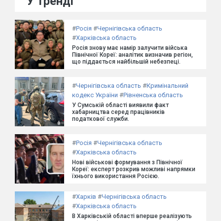
У тренді
#
Росія
#
Чернігівська область
#
Харківська область
Росія знову має намір залучити війська
Північної Кореї: аналітик визначив регіон,
що піддається найбільшій небезпеці.
#
Чернігівська область
#
Кримінальний
кодекс України
#
Рівненська область
У Сумській області виявили факт
хабарництва серед працівників
податкової служби.
#
Росія
#
Чернігівська область
#
Харківська область
Нові військові формування з Північної
Кореї: експерт розкрив можливі напрямки
їхнього використання Росією.
#
Харків
#
Чернігівська область
#
Харківська область
В Харківській області вперше реалізують