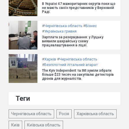
В Україні 47 мажоритарних округів поки що
не мають своїх представників у Верховній
Раді.
#
Чернігівська область
#
Бізнес
#
Українська гривня
Зарплата за резервування: у Луцьку
виявили шахрайську схему
працевлаштування в ліцеї.
#
Харків
#
Чернігівська область
#
Безпілотний літальний апарат
The Kyiv Independent та ІМІ зуміли зібрати
більше $23 тисяч на закупівлю детекторів
дронів для журналістів.
Теги
Чернігівська область
Росія
Харківська область
Київ
Київська область