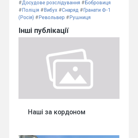
#
Досудове розслідування
#
Бобровиця
#
Поліція
#
Вибух
#
Снаряд
#
Гранати Ф-1
(Росія)
#
Револьвер
#
Рушниця
Інші публікації
Наші за кордоном