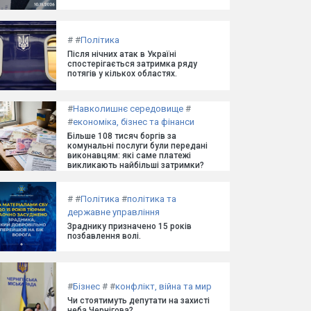
#
#
Політика
Після нічних атак в Україні
спостерігається затримка ряду
потягів у кількох областях.
#
Навколишнє середовище
#
#
економіка, бізнес та фінанси
Більше 108 тисяч боргів за
комунальні послуги були передані
виконавцям: які саме платежі
викликають найбільші затримки?
#
#
Політика
#
політика та
державне управління
Зраднику призначено 15 років
позбавлення волі.
#
Бізнес
#
#
конфлікт, війна та мир
Чи стоятимуть депутати на захисті
неба Чернігова?