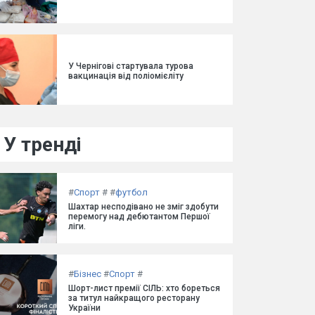
У Чернігові стартувала турова
вакцинація від поліомієліту
У тренді
#
Спорт
#
#
футбол
Шахтар несподівано не зміг здобути
перемогу над дебютантом Першої
ліги.
#
Бізнес
#
Спорт
#
Шорт-лист премії СІЛЬ: хто бореться
за титул найкращого ресторану
України