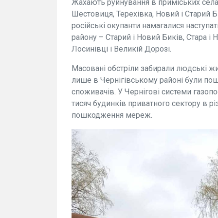
Жахають руйнування в приміських селах 
Шестовиця, Терехівка, Новий і Старий Бі
російські окупанти намагалися наступат
району – Старий і Новий Биків, Стара і 
Лосинівці і Великій Дорозі.
Масовані обстріли забирали людські жит
лише в Чернігівському районі були пош
споживачів. У Чернігові системи газопо
тисяч будинків приватного сектору в рі
пошкодження мереж.