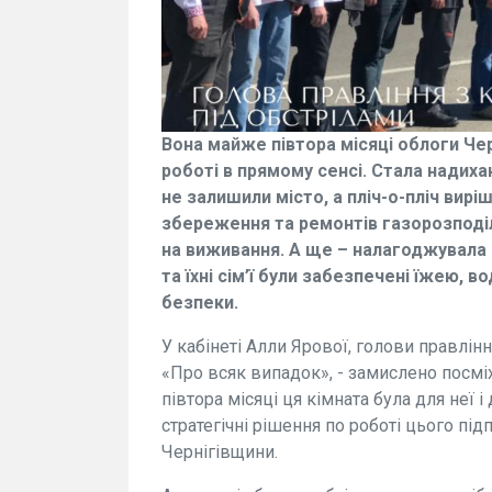
Вона майже півтора місяці облоги Чер
роботі в прямому сенсі. Стала надиха
не залишили місто, а пліч-о-пліч вирі
збереження та ремонтів газорозподі
на виживання. А ще – налагоджувала п
та їхні сім’ї були забезпечені їжею, 
безпеки.
У кабінеті Алли Ярової, голови правління
«Про всяк випадок», - замислено посмі
півтора місяці ця кімната була для неї 
стратегічні рішення по роботі цього пі
Чернігівщини.