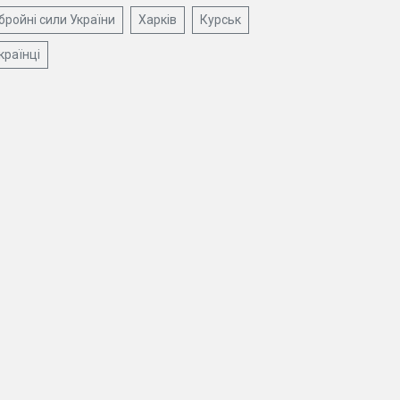
бройні сили України
Харків
Курськ
країнці