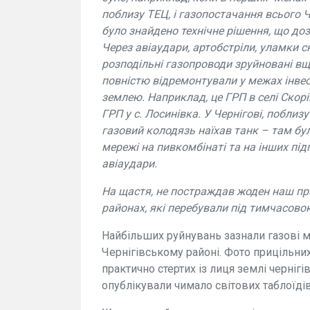
поблизу ТЕЦ, і газопостачання всього Ч
було знайдено технічне рішення, що до
Через авіаудари, артобстріли, уламки с
розподільні газопроводи зруйновані вще
повністю відремонтували у межах інвес
землею. Наприклад, це ГРП в селі Скор
ГРП у с. Лосинівка. У Чернігові, поблиз
газовий колодязь наїхав танк – там бу
мережі на пивкомбінаті та на інших під
авіаудари.
На щастя, не постраждав жоден наш прац
районах, які перебували під тимчасово
Найбільших руйнувань зазнали газові м
Чернігівському районі. Фото прицільних 
практично стертих із лиця землі черніг
опублікували чимало світових таблоїдів