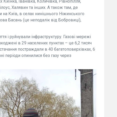
Киїнка, Іванівка, Количівка, Рівнопілля,
лоус, Халявин та інших. А також там, де
и на Київ, в селах нинішнього Ніжинського
Нова Басань (це неподалік від Бобровиці),
тя і руйнували інфраструктуру. Газові мережі
коджені в 29 населених пунктах – це 6,2 тисяч
стачання постраждали в 40 багатоповерхівках, 6
зні періоди опинилися без газу через