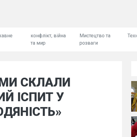
жавне
конфлікт, війна
Мистецтво та
Техн
та мир
розваги
«МИ СКЛАЛИ
Й ІСПИТ У
ЮДЯНІСТЬ»