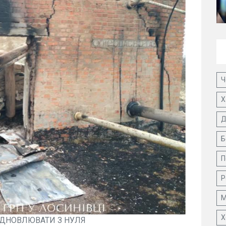
Ч
Х
Д
Б
П
Р
М
Х
ІДНОВЛЮВАТИ З НУЛЯ