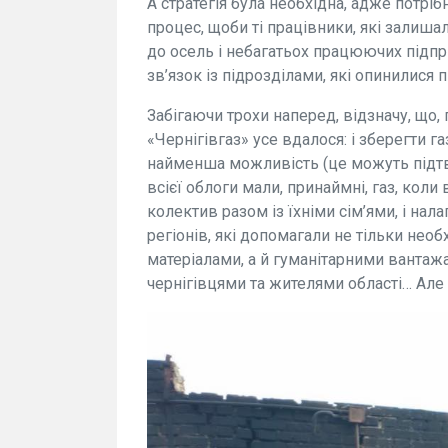
А стратегія була необхідна, адже потрі
процес, щоби ті працівники, які залиша
до осель і небагатьох працюючих підпр
зв’язок із підрозділами, які опинилися 
Забігаючи трохи наперед, відзначу, що,
«Чернігівгаз» усе вдалося: і зберегти г
найменша можливість (це можуть підтве
всієї облоги мали, принаймні, газ, коли в
колектив разом із їхніми сім’ями, і на
регіонів, які допомагали не тільки не
матеріалами, а й гуманітарними вантаж
чернігівцями та жителями області… Але 