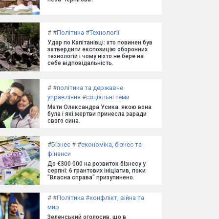
#
#
Політика
#
Технології
Удар по Капітанівці: хто повинен був
затвердити експозицію оборонних
технологій і чому ніхто не бере на
себе відповідальність.
#
#
політика та державне
управління
#
соціальні теми
Мати Олександра Усика: якою вона
була і які жертви принесла заради
свого сина.
#
Бізнес
#
#
економіка, бізнес та
фінанси
До €300 000 на розвиток бізнесу у
серпні: 6 грантових ініціатив, поки
"Власна справа" призупинено.
#
#
Політика
#
конфлікт, війна та
мир
Зеленський оголосив, що в