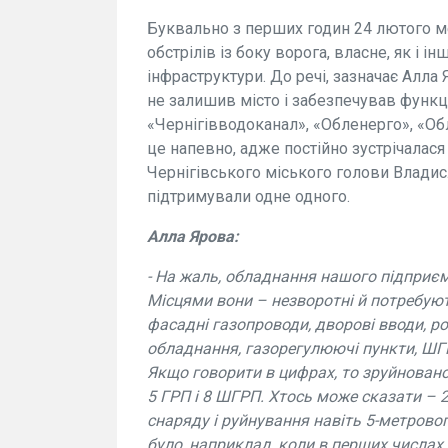
Буквально з перших годин 24 лютого м
обстрілів із боку ворога, власне, як і і
інфраструктури. До речі, зазначає Алла 
не залишив місто і забезпечував функц
«Чернігівводоканал», «Обленерго», «Об
це напевно, адже постійно зустрічалася
Чернігівського міського голови Владис
підтримували одне одного.
Алла Ярова:
- На жаль, обладнання нашого підпри
Місцями вони – незворотні й потребуют
фасадні газопроводи, дворові вводи, ро
обладнання, газорегулюючі пункти, ШГР
Якщо говорити в цифрах, то зруйновано
5 ГРП і 8 ШГРП. Хтось може сказати – 2
снаряду і руйнування навіть 5-метровог
було, наприклад, коли в перших числах