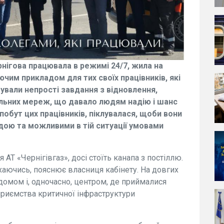
нігова працювала в режимі 24/7, жила на
ючим прикладом для тих своїх працівників, які
шували непрості завдання з відновлення,
льних мереж, що давало людям надію і шанс
обут цих працівників, піклувалася, щоби вони
водою та можливими в тій ситуації умовами
 АТ «Чернігівгаз», досі стоїть канапа з постіллю.
хаючись, пояснює власниця кабінету. На довгих
і домом і, одночасно, центром, де приймалися
дприємства критичної інфраструктури