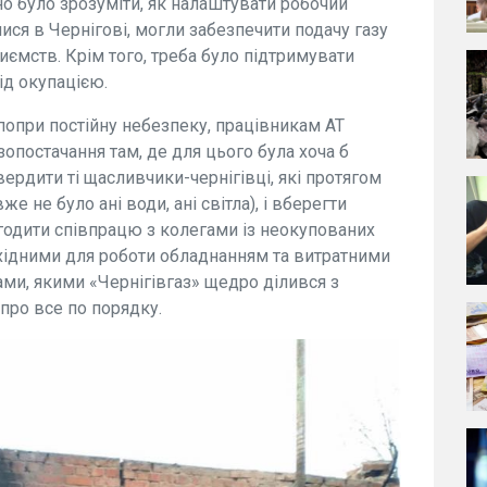
бно було зрозуміти, як налаштувати робочий
лися в Чернігові, могли забезпечити подачу газу
иємств. Крім того, треба було підтримувати
під окупацією.
 попри постійну небезпеку, працівникам АТ
азопостачання там, де для цього була хоча б
рдити ті щасливчики-чернігівці, які протягом
же не було ані води, ані світла), і вберегти
лагодити співпрацю з колегами із неокупованих
обхідними для роботи обладнанням та витратними
ами, якими «Чернігівгаз» щедро ділився з
про все по порядку.