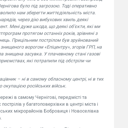
ернігова було під загрозою. Тоді оперативно
зволило нам зберегти життєдіяльність міста.
нарядів, через дію вибухових хвиль деякі
нт. Мені дуже шкода, що деякі об’єкти, які ми
тпрограм протягом останніх років, зрівняні з
інець. Прицільним пострілом був зруйнований
у знищеного ворогом «Епіцентру», згорів ГРП, на
ла знищена засувка. У плачевному стані газові
приємствах, які потрапили під обстріли чи
івник – ні в самому обласному центрі, ні в тих
ю окупацією російських військ.
ережі в самому Чернігові, передмісті та
пострілів у багатоповерхівки в центрі міста і
івських мікрорайонів Бобровиця і Новоселівка
.