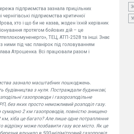
З
ережа підприємства зазнала прицільних
нші чернігівські підприємства критичної
У
Ярова, хто і що би не казав, жоден їхній керівник
іонування протягом бойових дій – це
лтеплокомуненерго», ТЕЦ, АТП-2528 та інші. Знає
 з ними під час планірок під головуванням
лава Атрошенка. Всі працювали разом і
ємства зазнало масштабних пошкоджень.
ь будівництва з нуля. Постраждали будинкові,
зподільні газопроводи і газорозподільне
П, без яких просто неможливий розподіл газу.
 сумарно 2 км газопроводів, повністю знищено
 км, хіба це багато? Але лише одне потрапляння
о відрізку може позбавити газу все місто. Як це
 березня влучило в 500-мілімітровий газопровід