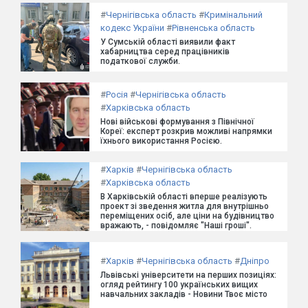
#
Чернігівська область
#
Кримінальний
кодекс України
#
Рівненська область
У Сумській області виявили факт
хабарництва серед працівників
податкової служби.
#
Росія
#
Чернігівська область
#
Харківська область
Нові військові формування з Північної
Кореї: експерт розкрив можливі напрямки
їхнього використання Росією.
#
Харків
#
Чернігівська область
#
Харківська область
В Харківській області вперше реалізують
проект зі зведення житла для внутрішньо
переміщених осіб, але ціни на будівництво
вражають, - повідомляє "Наші гроші".
#
Харків
#
Чернігівська область
#
Дніпро
Львівські університети на перших позиціях:
огляд рейтингу 100 українських вищих
навчальних закладів - Новини Твоє місто