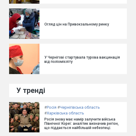
Огляд цін на Привокзальному ринку
У Чернігові стартувала турова вакцинація
від поліомієліту
У тренді
#
Росія
#
Чернігівська область
#
Харківська область
Росія знову має намір залучити війська
Північної Кореї: аналітик визначив регіон,
що піддається найбільшій небезпеці.