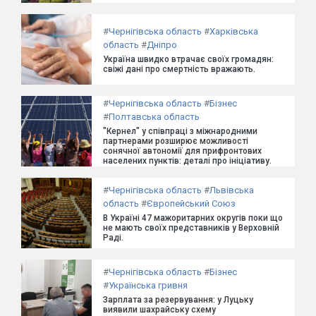
#
Чернігівська область
#
Харківська
область
#
Дніпро
Україна швидко втрачає своїх громадян:
свіжі дані про смертність вражають.
#
Чернігівська область
#
Бізнес
#
Полтавська область
"Кернел" у співпраці з міжнародними
партнерами розширює можливості
сонячної автономії для прифронтових
населених пунктів: деталі про ініціативу.
#
Чернігівська область
#
Львівська
область
#
Європейський Союз
В Україні 47 мажоритарних округів поки що
не мають своїх представників у Верховній
Раді.
#
Чернігівська область
#
Бізнес
#
Українська гривня
Зарплата за резервування: у Луцьку
виявили шахрайську схему