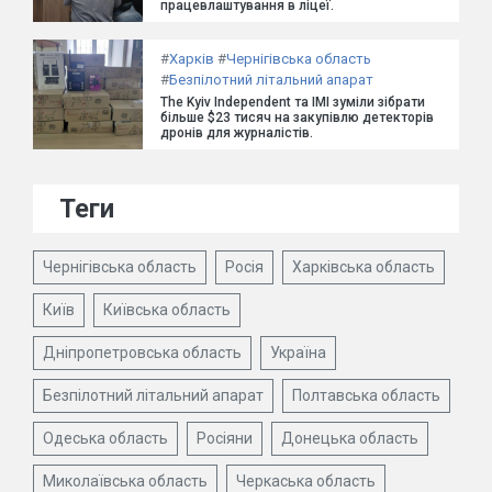
працевлаштування в ліцеї.
#
Харків
#
Чернігівська область
#
Безпілотний літальний апарат
The Kyiv Independent та ІМІ зуміли зібрати
більше $23 тисяч на закупівлю детекторів
дронів для журналістів.
Теги
Чернігівська область
Росія
Харківська область
Київ
Київська область
Дніпропетровська область
Україна
Безпілотний літальний апарат
Полтавська область
Одеська область
Росіяни
Донецька область
Миколаївська область
Черкаська область