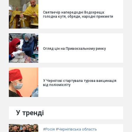
Святвечір напередодні Водохреща:
голодна кутя, обряди, народні прикмети
Огляд цін на Привокзальному ринку
У Чернігові стартувала турова вакцинація
від поліомієліту
У тренді
#
Росія
#
Чернігівська область