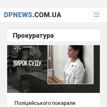
DPNEWS
.COM.UA
Прокуратура
Поліцейського покарали