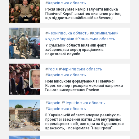
#
Харківська область
Росія знову має намір залучити війська
Північної Кореї: аналітик визначив регіон,
що піддається найбільшій небезпеці.
#
Чернігівська область
#
Кримінальний
кодекс України
#
Рівненська область
У Сумській області виявили факт
хабарництва серед працівників
податкової служби.
#
Росія
#
Чернігівська область
#
Харківська область
Нові військові формування з Північної
Кореї: експерт розкрив можливі напрямки
їхнього використання Росією.
#
Харків
#
Чернігівська область
#
Харківська область
В Харківській області вперше реалізують
проект зі зведення житла для внутрішньо
переміщених осіб, але ціни на будівництво
вражають, - повідомляє "Наші гроші".