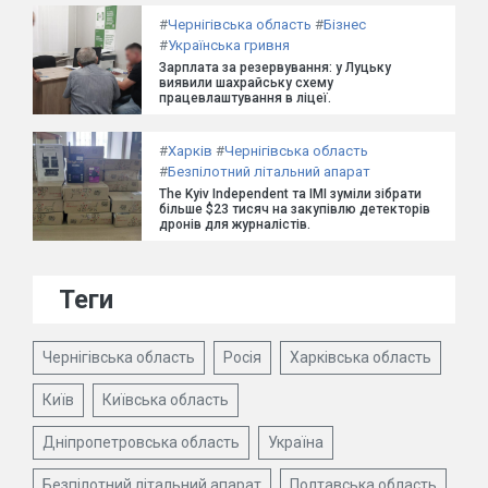
#
Чернігівська область
#
Бізнес
#
Українська гривня
Зарплата за резервування: у Луцьку
виявили шахрайську схему
працевлаштування в ліцеї.
#
Харків
#
Чернігівська область
#
Безпілотний літальний апарат
The Kyiv Independent та ІМІ зуміли зібрати
більше $23 тисяч на закупівлю детекторів
дронів для журналістів.
Теги
Чернігівська область
Росія
Харківська область
Київ
Київська область
Дніпропетровська область
Україна
Безпілотний літальний апарат
Полтавська область