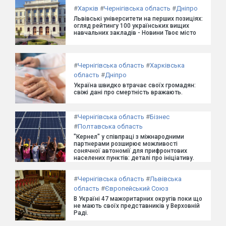
#
Харків
#
Чернігівська область
#
Дніпро
Львівські університети на перших позиціях:
огляд рейтингу 100 українських вищих
навчальних закладів - Новини Твоє місто
#
Чернігівська область
#
Харківська
область
#
Дніпро
Україна швидко втрачає своїх громадян:
свіжі дані про смертність вражають.
#
Чернігівська область
#
Бізнес
#
Полтавська область
"Кернел" у співпраці з міжнародними
партнерами розширює можливості
сонячної автономії для прифронтових
населених пунктів: деталі про ініціативу.
#
Чернігівська область
#
Львівська
область
#
Європейський Союз
В Україні 47 мажоритарних округів поки що
не мають своїх представників у Верховній
Раді.