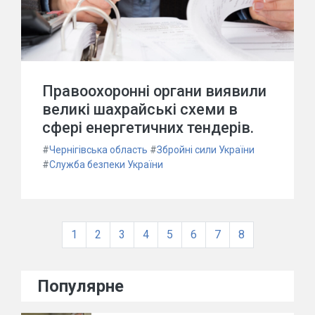
Правоохоронні органи виявили
великі шахрайські схеми в
сфері енергетичних тендерів.
#
Чернігівська область
#
Збройні сили України
#
Служба безпеки України
1
2
3
4
5
6
7
8
Популярне