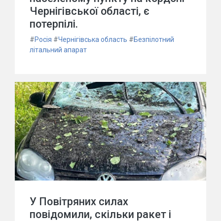
Чернігівської області, є
потерпілі.
#
Росія
#
Чернігівська область
#
Безпілотний
літальний апарат
У Повітряних силах
повідомили, скільки ракет і