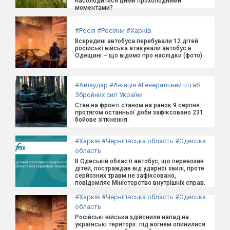
насолодитися цими прохолодними
моментами?
#
Росія
#
Росіяни
#
Харків
Всередині автобуса перебували 12 дітей:
російські війська атакували автобус в
Одещині – що відомо про наслідки (фото)
#
Авіаудар
#
Авіація
#
Генеральний штаб
Збройних сил України
Стан на фронті станом на ранок 9 серпня:
протягом останньої доби зафіксовано 231
бойове зіткнення.
#
Харків
#
Чернігівська область
#
Одеська
область
В Одеській області автобус, що перевозив
дітей, постраждав від ударної хвилі, проте
серйозних травм не зафіксовано,
повідомляє Міністерство внутрішніх справ.
#
Харків
#
Чернігівська область
#
Одеська
область
Російські війська здійснили напад на
українські території: під вогнем опинилися