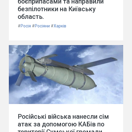
боєприпасами та направили
безпілотники на Київську
область.
#
Росія
#
Росіяни
#
Харків
Російські війська нанесли сім
атак за допомогою КАБів по
території Сумської громади,