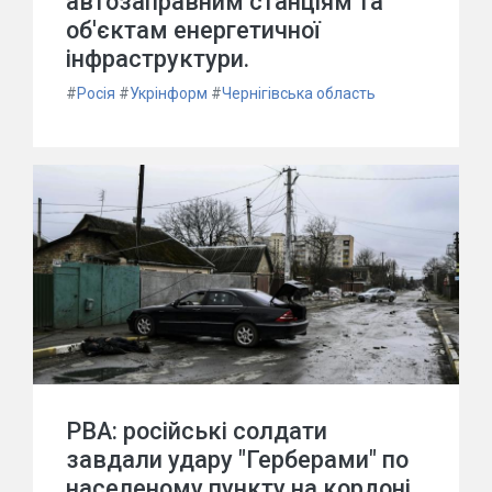
автозаправним станціям та
об'єктам енергетичної
інфраструктури.
#
Росія
#
Укрінформ
#
Чернігівська область
РВА: російські солдати
завдали удару "Герберами" по
населеному пункту на кордоні