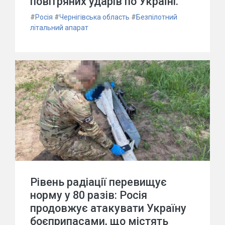
повітряних ударів по Україні.
#
Росія
#
Чернігівська область
#
Безпілотний
літальний апарат
Рівень радіації перевищує
норму у 80 разів: Росія
продовжує атакувати Україну
боєприпасами, що містять