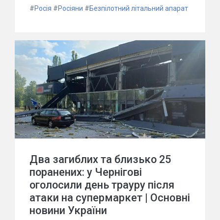
#
Росія
#
Росіяни
#
Безпілотний літальний апарат
Два загиблих та близько 25
поранених: у Чернігові
оголосили день трауру після
атаки на супермаркет | Основні
новини України