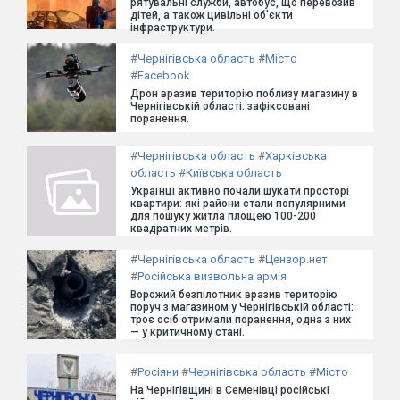
рятувальні служби, автобус, що перевозив
дітей, а також цивільні об'єкти
інфраструктури.
#
Чернігівська область
#
Місто
#
Facebook
Дрон вразив територію поблизу магазину в
Чернігівській області: зафіксовані
поранення.
#
Чернігівська область
#
Харківська
область
#
Київська область
Українці активно почали шукати просторі
квартири: які райони стали популярними
для пошуку житла площею 100-200
квадратних метрів.
#
Чернігівська область
#
Цензор.нет
#
Російська визвольна армія
Ворожий безпілотник вразив територію
поруч з магазином у Чернігівській області:
троє осіб отримали поранення, одна з них
— у критичному стані.
#
Росіяни
#
Чернігівська область
#
Місто
На Чернігівщині в Семенівці російські