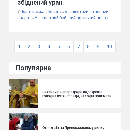
збіднений уран.
#
Чернігівська область
#
Безпілотний літальний
апарат
#
Безпілотний бойовий літальний апарат
1
2
3
4
5
6
7
8
9
10
Популярне
Святвечір напередодні Водохреща:
голодна кутя, обряди, народні прикмети
Огляд цін на Привокзальному ринку