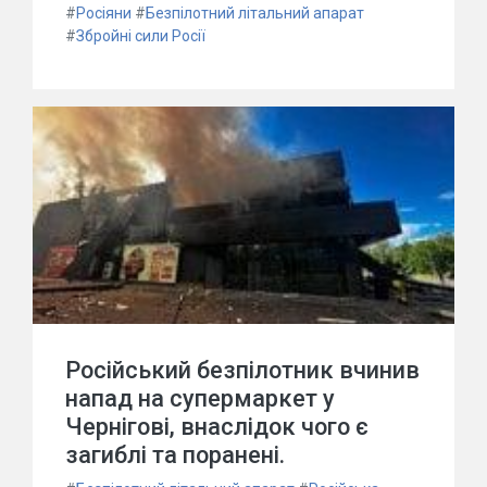
#
Росіяни
#
Безпілотний літальний апарат
#
Збройні сили Росії
Російський безпілотник вчинив
напад на супермаркет у
Чернігові, внаслідок чого є
загиблі та поранені.