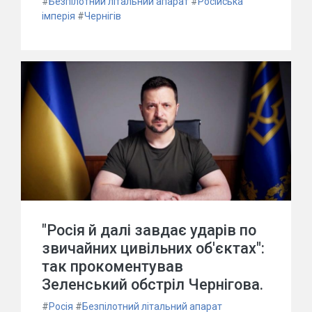
#
Безпілотний літальний апарат
#
Російська
імперія
#
Чернігів
"Росія й далі завдає ударів по
звичайних цивільних об'єктах":
так прокоментував
Зеленський обстріл Чернігова.
#
Росія
#
Безпілотний літальний апарат