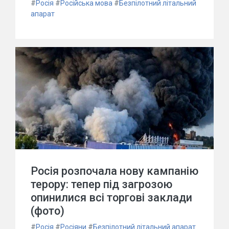
#
Росія
#
Російська мова
#
Безпілотний літальний
апарат
Росія розпочала нову кампанію
терору: тепер під загрозою
опинилися всі торгові заклади
(фото)
#
Росія
#
Росіяни
#
Безпілотний літальний апарат