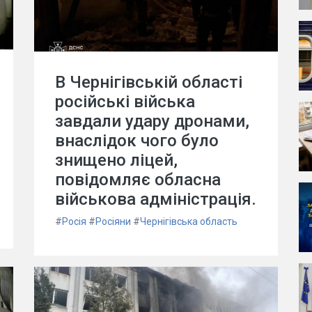
В Чернігівській області
російські війська
завдали удару дронами,
внаслідок чого було
знищено ліцей,
повідомляє обласна
військова адміністрація.
#
Росія
#
Росіяни
#
Чернігівська область