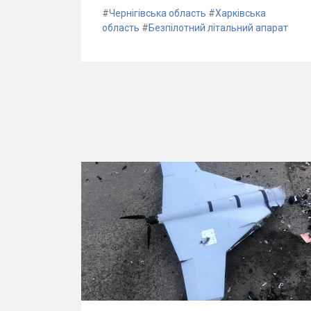
#
Чернігівська область
#
Харківська
область
#
Безпілотний літальний апарат