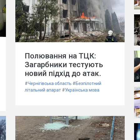
Полювання на ТЦК:
Загарбники тестують
новий підхід до атак.
#
Чернігівська область
#
Безпілотний
літальний апарат
#
Українська мова