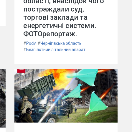
області, внаслідок чого
постраждали суд,
торгові заклади та
енергетичні системи.
ФОТОрепортаж.
#
Росія
#
Чернігівська область
#
Безпілотний літальний апарат