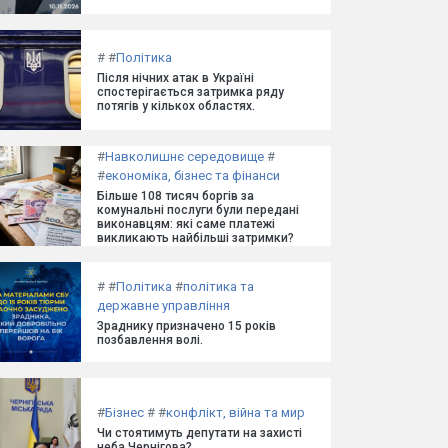
#
#
Політика
Після нічних атак в Україні
спостерігається затримка ряду
потягів у кількох областях.
#
Навколишнє середовище
#
#
економіка, бізнес та фінанси
Більше 108 тисяч боргів за
комунальні послуги були передані
виконавцям: які саме платежі
викликають найбільші затримки?
#
#
Політика
#
політика та
державне управління
Зраднику призначено 15 років
позбавлення волі.
#
Бізнес
#
#
конфлікт, війна та мир
Чи стоятимуть депутати на захисті
неба Чернігова?