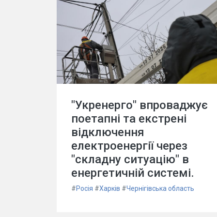
"Укренерго" впроваджує
поетапні та екстрені
відключення
електроенергії через
"складну ситуацію" в
енергетичній системі.
#
Росія
#
Харків
#
Чернігівська область