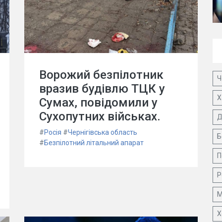
Ворожий безпілотник
Ч
вразив будівлю ТЦК у
Х
Сумах, повідомили у
Сухопутних військах.
Д
#
Росія
#
Чернігівська область
Б
#
Безпілотний літальний апарат
П
Р
М
Х