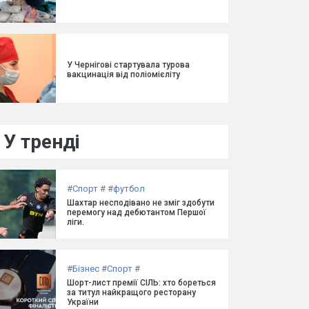
У Чернігові стартувала турова
вакцинація від поліомієліту
У тренді
#
Спорт
#
#
футбол
Шахтар несподівано не зміг здобути
перемогу над дебютантом Першої
ліги.
#
Бізнес
#
Спорт
#
Шорт-лист премії СІЛЬ: хто бореться
за титул найкращого ресторану
України