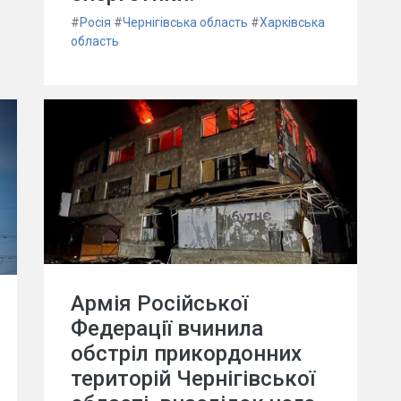
#
Росія
#
Чернігівська область
#
Харківська
область
Армія Російської
Федерації вчинила
обстріл прикордонних
територій Чернігівської