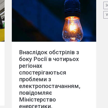
З
У
Внаслідок обстрілів з
боку Росії в чотирьох
регіонах
спостерігаються
проблеми з
електропостачанням,
повідомляє
Міністерство
енергетики.