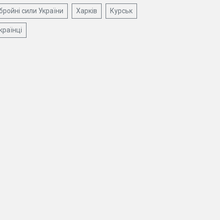
бройні сили України
Харків
Курськ
країнці