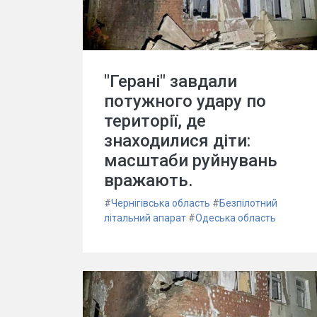
"Герані" завдали
потужного удару по
території, де
знаходилися діти:
масштаби руйнувань
вражають.
#
Чернігівська область
#
Безпілотний
літальний апарат
#
Одеська область