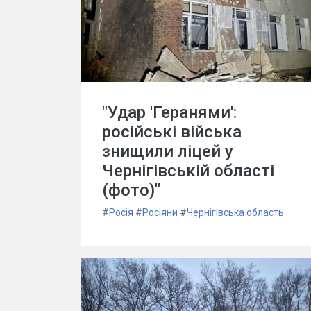
"Удар 'Геранями':
російські війська
знищили ліцей у
Чернігівській області
(фото)"
#
Росія
#
Росіяни
#
Чернігівська область