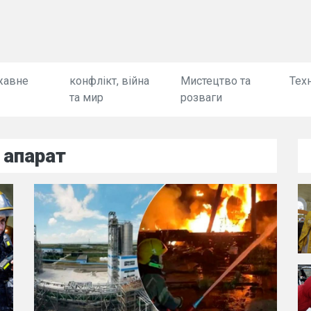
жавне
конфлікт, війна
Мистецтво та
Техн
та мир
розваги
 апарат