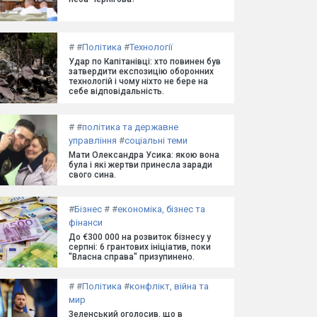
#
#
Політика
#
Технології
Удар по Капітанівці: хто повинен був
затвердити експозицію оборонних
технологій і чому ніхто не бере на
себе відповідальність.
#
#
політика та державне
управління
#
соціальні теми
Мати Олександра Усика: якою вона
була і які жертви принесла заради
свого сина.
#
Бізнес
#
#
економіка, бізнес та
фінанси
До €300 000 на розвиток бізнесу у
серпні: 6 грантових ініціатив, поки
"Власна справа" призупинено.
#
#
Політика
#
конфлікт, війна та
мир
Зеленський оголосив, що в