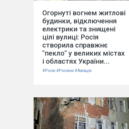
Огорнуті вогнем житлові
будинки, відключення
електрики та знищені
цілі вулиці: Росія
створила справжнє
"пекло" у великих містах
і областях України...
#
Росія
#
Росіяни
#
Авіація