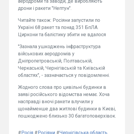
аеродроми та заводи, де виробляють
дрони і ракети "Нептун".
Читайте також: Росіяни запустили по
Україні 68 ракет та понад 351 БпЛА.
Циркони та балістику збити не вдалося
"Зазнала ушкоджень інфраструктура
військових аеродромів у
Дніпропетровській, Полтавській,
Черкаській, Чернігівській та Київській
областях", - зазначається у повідомленні.
Жодного слова про цивільні будинки в
заяві російського відомства немає. Хоча
насправді вночі ракети влучили у
щонайменше два житлові будинки в Києві,
пошкоджено близько 30 багатоповерхівок.
#
Росія
#
Росіяни
#
Чернігівська область