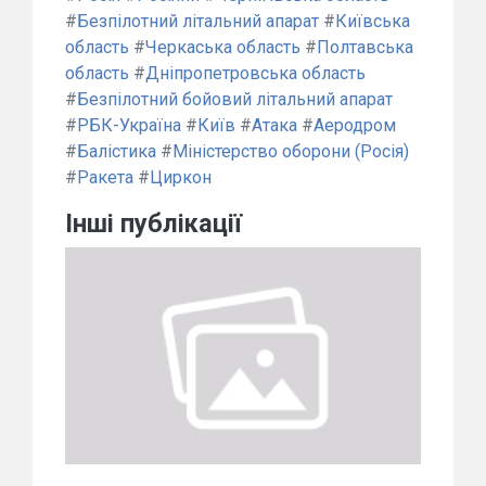
#
Безпілотний літальний апарат
#
Київська
область
#
Черкаська область
#
Полтавська
область
#
Дніпропетровська область
#
Безпілотний бойовий літальний апарат
#
РБК-Україна
#
Київ
#
Атака
#
Аеродром
#
Балістика
#
Міністерство оборони (Росія)
#
Ракета
#
Циркон
Інші публікації