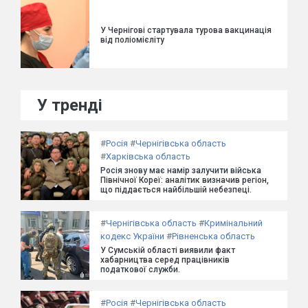
У Чернігові стартувала турова вакцинація
від поліомієліту
У тренді
#
Росія
#
Чернігівська область
#
Харківська область
Росія знову має намір залучити війська
Північної Кореї: аналітик визначив регіон,
що піддається найбільшій небезпеці.
#
Чернігівська область
#
Кримінальний
кодекс України
#
Рівненська область
У Сумській області виявили факт
хабарництва серед працівників
податкової служби.
#
Росія
#
Чернігівська область