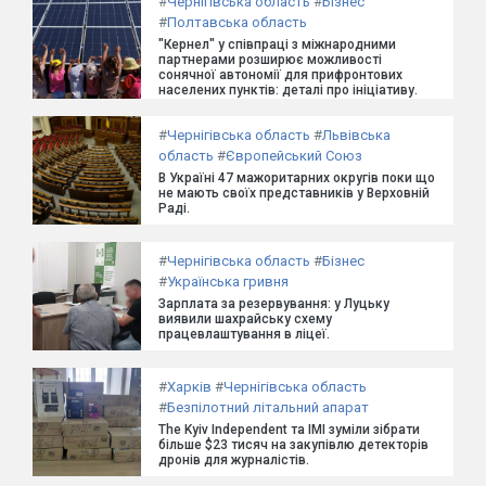
#
Чернігівська область
#
Бізнес
#
Полтавська область
"Кернел" у співпраці з міжнародними
партнерами розширює можливості
сонячної автономії для прифронтових
населених пунктів: деталі про ініціативу.
#
Чернігівська область
#
Львівська
область
#
Європейський Союз
В Україні 47 мажоритарних округів поки що
не мають своїх представників у Верховній
Раді.
#
Чернігівська область
#
Бізнес
#
Українська гривня
Зарплата за резервування: у Луцьку
виявили шахрайську схему
працевлаштування в ліцеї.
#
Харків
#
Чернігівська область
#
Безпілотний літальний апарат
The Kyiv Independent та ІМІ зуміли зібрати
більше $23 тисяч на закупівлю детекторів
дронів для журналістів.