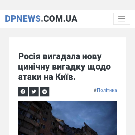
DPNEWS
.COM.UA
Росія вигадала нову
цинічну вигадку щодо
атаки на Київ.
#
Політика