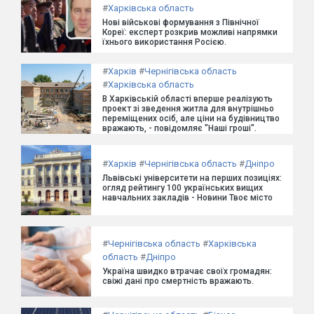
#
Харківська область
Нові військові формування з Північної
Кореї: експерт розкрив можливі напрямки
їхнього використання Росією.
#
Харків
#
Чернігівська область
#
Харківська область
В Харківській області вперше реалізують
проект зі зведення житла для внутрішньо
переміщених осіб, але ціни на будівництво
вражають, - повідомляє "Наші гроші".
#
Харків
#
Чернігівська область
#
Дніпро
Львівські університети на перших позиціях:
огляд рейтингу 100 українських вищих
навчальних закладів - Новини Твоє місто
#
Чернігівська область
#
Харківська
область
#
Дніпро
Україна швидко втрачає своїх громадян:
свіжі дані про смертність вражають.