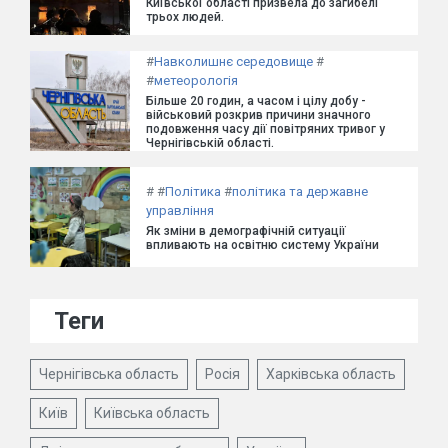
Київської області призвела до загибелі
трьох людей.
#
Навколишнє середовище
#
#
метеорологія
Більше 20 годин, а часом і цілу добу -
військовий розкрив причини значного
подовження часу дії повітряних тривог у
Чернігівській області.
#
#
Політика
#
політика та державне
управління
Як зміни в демографічній ситуації
впливають на освітню систему України
Теги
Чернігівська область
Росія
Харківська область
Київ
Київська область