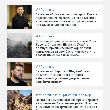
#
#
Політика
Зеленський після нічного обстрілу: Ракети-
перехоплювачі ефективні лише тоді, коли
вони перебувають на території України, а
не залишаються на складах.
#
#
Політика
Зеленський прокоментував агресію Росії:
Європа, Сполучені Штати та Україна
прагнуть припинити війну, однак путін,
тримаючись за свої балістичні ракети та
безпілотники, не бажає цього.
#
#
Політика
Зеленський: Європа і США, необхідно
посилити тиск на Росію, а також
забезпечити українців додатковими
засобами захисту.
#
#
Політика
#
конфлікт, війна та мир
Нападник здійснив агресію проти держави
за допомогою балістичних ракет: Повітряні
сили надали інформацію про нічну атаку з