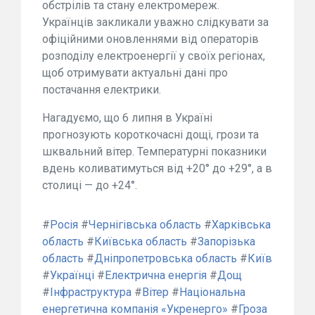
обстрілів та стану електромереж.
Українців закликали уважно слідкувати за
офіційними оновленнями від операторів
розподілу електроенергії у своїх регіонах,
щоб отримувати актуальні дані про
постачання електрики.
Нагадуємо, що 6 липня в Україні
прогнозують короткочасні дощі, грози та
шквальний вітер. Температурні показники
вдень коливатимуться від +20° до +29°, а в
столиці — до +24°.
#
Росія
#
Чернігівська область
#
Харківська
область
#
Київська область
#
Запорізька
область
#
Дніпропетровська область
#
Київ
#
Українці
#
Електрична енергія
#
Дощ
#
Інфраструктура
#
Вітер
#
Національна
енергетична компанія «Укренерго»
#
Гроза