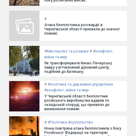
боку російських військ.
#
Атака безпілотника росгвардії в
Чернігівській області призвела до значної
пожежі.
#
Мистецтво та розваги
#
#
конфлікт,
війна та мир
Як трансформувати Києво-Печерську
лавру у вітчизняний духовний центр,
подібний до Ватикану.
#
#
політика та державне управління
#
конфлікт, війна та мир
У Чернігівській області безпілотник
російського виробництва вдарив по
складській споруді, що призвело до
виникнення пожежі.
#
#
Політика
#
суспільство
Нічна повітряна атака безпілотників з боку
Російської Федерації на територію