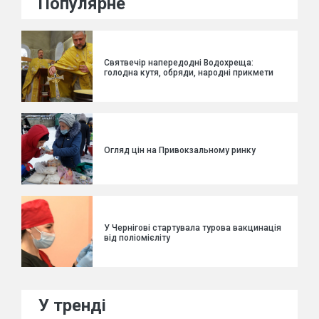
Популярне
Святвечір напередодні Водохреща:
голодна кутя, обряди, народні прикмети
Огляд цін на Привокзальному ринку
У Чернігові стартувала турова вакцинація
від поліомієліту
У тренді