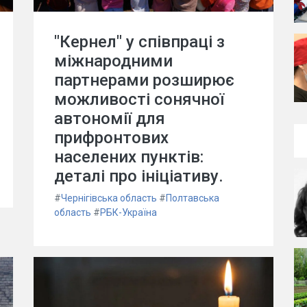
"Кернел" у співпраці з
міжнародними
партнерами розширює
можливості сонячної
автономії для
прифронтових
населених пунктів:
деталі про ініціативу.
#
Чернігівська область
#
Полтавська
область
#
РБК-Україна