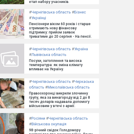
етап набору учасників.
#
Чернігівська область
#
Бізнес
#
Українці
Пенсіонери віком 60 років і старше
отримають нову фінансову
підтримку: прийом заявок
триватиме до 20 серпня - На пенсії.
#
Чернігівська область
#
Україна
#
Львівська область
Посухи, затоплення та висока
температура: як зміна клімату
впливає на Україну.
#
Чернігівська область
#
Черкаська
область
#
Миколаївська область
Правоохоронці викрили злочинну
групу, яка за винагороду від 2 до 8
тисяч доларів надавала допомогу
військовим у втечі з армії.
#
Росіяни
#
Чернігівська область
#
Військова окупація
98-річний свідок Голодомору