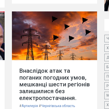
Ч
Х
Д
Б
Внаслідок атак та
поганих погодних умов,
П
мешканці шести регіонів
Р
залишилися без
М
електропостачання.
Х
#
Артилерія
#
Чернігівська область