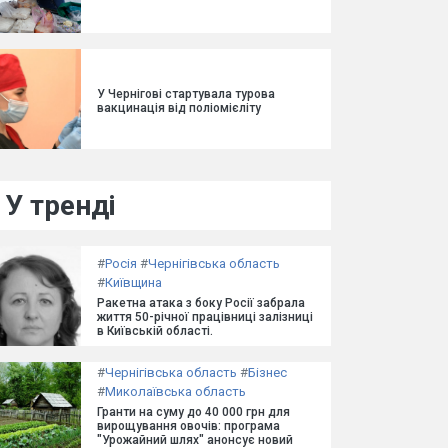
У Чернігові стартувала турова
вакцинація від поліомієліту
У тренді
#
Росія
#
Чернігівська область
#
Київщина
Ракетна атака з боку Росії забрала
життя 50-річної працівниці залізниці
в Київській області.
#
Чернігівська область
#
Бізнес
#
Миколаївська область
Гранти на суму до 40 000 грн для
вирощування овочів: програма
"Урожайний шлях" анонсує новий