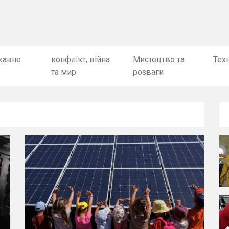
жавне
конфлікт, війна
Мистецтво та
Техн
та мир
розваги