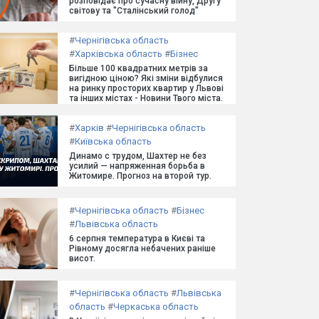
розповідає про сучасну війну, Другу
світову та "Сталінський голод"
#
Чернігівська область
#
Харківська область
#
Бізнес
Більше 100 квадратних метрів за
вигідною ціною? Які зміни відбулися
на ринку просторих квартир у Львові
та інших містах - Новини Твого міста.
#
Харків
#
Чернігівська область
#
Київська область
Динамо с трудом, Шахтер не без
усилий — напряженная борьба в
Житомире. Прогноз на второй тур.
#
Чернігівська область
#
Бізнес
#
Львівська область
6 серпня температура в Києві та
Рівному досягла небачених раніше
висот.
#
Чернігівська область
#
Львівська
область
#
Черкаська область