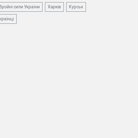
бройні сили України
Харків
Курськ
країнці