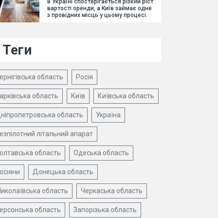
В Україні спостерігається різкий ріст
вартості оренди, а Київ займає одне
з провідних місць у цьому процесі.
Теги
ернігівська область
Росія
арківська область
Київ
Київська область
ніпропетровська область
Україна
езпілотний літальний апарат
олтавська область
Одеська область
осіяни
Донецька область
иколаївська область
Черкаська область
ерсонська область
Запорізька область