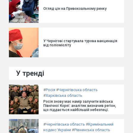
Огляд цін на Привокзальному ринку
У Чернігові стартувала турова вакцинація
від поліомієліту
У тренді
#
Росія
#
Чернігівська область
#
Харківська область
Росія знову має намір залучити війська
Північної Кореї: аналітик визначив регіон,
що піддається найбільшій небезпеці.
#
Чернігівська область
#
Кримінальний
кодекс України
#
Рівненська область