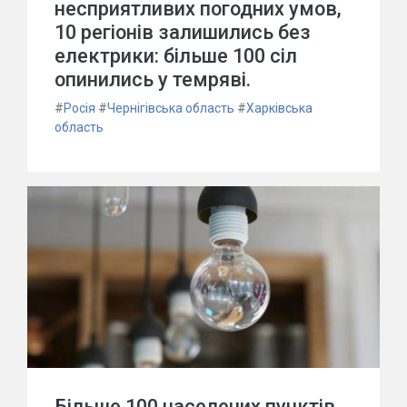
несприятливих погодних умов,
10 регіонів залишились без
електрики: більше 100 сіл
опинились у темряві.
#
Росія
#
Чернігівська область
#
Харківська
область
Більше 100 населених пунктів