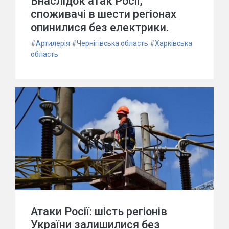
Внаслідок атак Росії,
споживачі в шести регіонах
опинилися без електрики.
#
Артилерія
#
Чернігівська область
#
Харківська
область
Атаки Росії: шість регіонів
України залишилися без