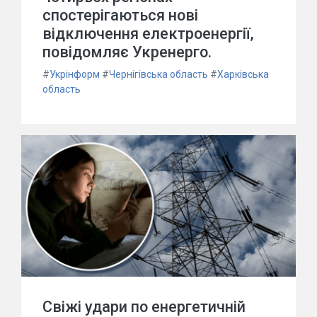
спостерігаються нові
відключення електроенергії,
повідомляє Укренерго.
#
Укрінформ
#
Чернігівська область
#
Харківська
область
Свіжі удари по енергетичній