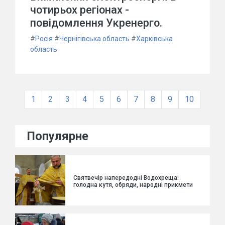
чотирьох регіонах -
повідомлення Укренерго.
#
Росія
#
Чернігівська область
#
Харківська
область
1
2
3
4
5
6
7
8
9
10
Популярне
Святвечір напередодні Водохреща:
голодна кутя, обряди, народні прикмети