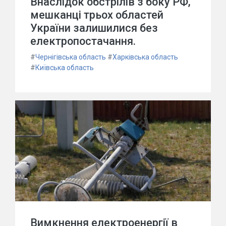
Внаслідок обстрілів з боку РФ,
мешканці трьох областей
України залишилися без
електропостачання.
#
Чернігівська область
#
Харківська область
#
Київська область
Вимкнення електроенергії в