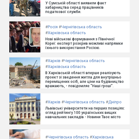
У Сумській області виявили факт
хабарництва серед працівників
податкової служби.
#
Росія
#
Чернігівська область
#
Харківська область
Нові військові формування з Північної
Кореї: експерт розкрив можливі напрямки
їхнього використання Росією.
#
Харків
#
Чернігівська область
#
Харківська область
В Харківській області вперше реалізують
проект зі зведення житла для внутрішньо
переміщених осіб, але ціни на будівництво
вражають, - повідомляє "Наші гроші".
#
Харків
#
Чернігівська область
#
Дніпро
Львівські університети на перших позиціях:
огляд рейтингу 100 українських вищих
навчальних закладів - Новини Твоє місто
#
Чернігівська область
#
Харківська