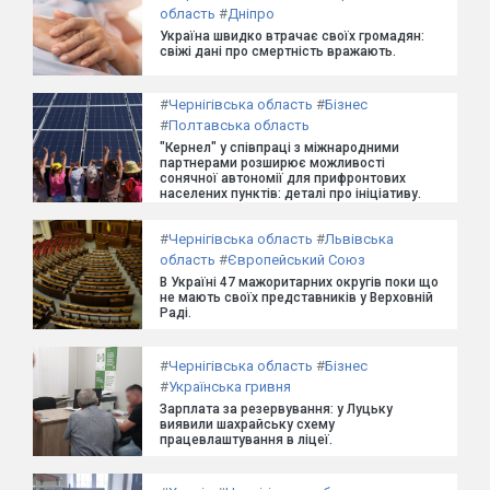
область
#
Дніпро
Україна швидко втрачає своїх громадян:
свіжі дані про смертність вражають.
#
Чернігівська область
#
Бізнес
#
Полтавська область
"Кернел" у співпраці з міжнародними
партнерами розширює можливості
сонячної автономії для прифронтових
населених пунктів: деталі про ініціативу.
#
Чернігівська область
#
Львівська
область
#
Європейський Союз
В Україні 47 мажоритарних округів поки що
не мають своїх представників у Верховній
Раді.
#
Чернігівська область
#
Бізнес
#
Українська гривня
Зарплата за резервування: у Луцьку
виявили шахрайську схему
працевлаштування в ліцеї.