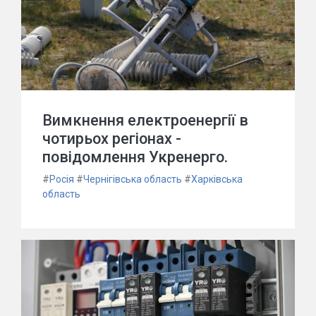
Вимкнення електроенергії в
чотирьох регіонах -
повідомлення Укренерго.
#
Росія
#
Чернігівська область
#
Харківська
область