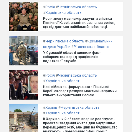
#
Росія
#
Чернігівська область
#
Харківська область
Росія знову має намір залучити війська
Північної Кореї: аналітик визначив регіон,
що піддається найбільшій небезпеці.
#
Чернігівська область
#
Кримінальний
кодекс України
#
Рівненська область
У Сумській області виявили факт
хабарництва серед працівників
податкової служби.
#
Росія
#
Чернігівська область
#
Харківська область
Нові військові формування з Північної
Кореї: експерт розкрив можливі напрямки
їхнього використання Росією.
#
Харків
#
Чернігівська область
#
Харківська область
В Харківській області вперше реалізують
проект зі зведення житла для внутрішньо
переміщених осіб, але ціни на будівництво
вражають, - повідомляє "Наші гроші".