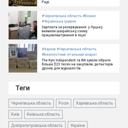
Раді.
#
Чернігівська область
#
Бізнес
#
Українська гривня
Зарплата за резервування: у Луцьку
виявили шахрайську схему
працевлаштування в ліцеї.
#
Харків
#
Чернігівська область
#
Безпілотний літальний апарат
The Kyiv Independent та ІМІ зуміли зібрати
більше $23 тисяч на закупівлю детекторів
дронів для журналістів.
Теги
Чернігівська область
Росія
Харківська область
Київ
Київська область
Дніпропетровська область
Україна