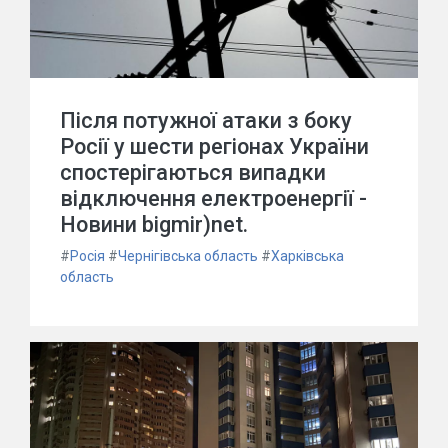
Після потужної атаки з боку
Росії у шести регіонах України
спостерігаються випадки
відключення електроенергії -
Новини bigmir)net.
#
Росія
#
Чернігівська область
#
Харківська
область