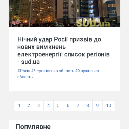
Нічний удар Росії призвів до
нових вимкнень
електроенергії: список регіонів
- sud.ua
#
Росія
#
Чернігівська область
#
Харківська
область
1
2
3
4
5
6
7
8
9
10
Популярне