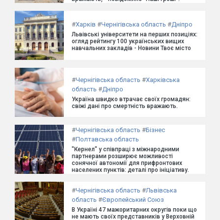
#
Харків
#
Чернігівська область
#
Дніпро
Львівські університети на перших позиціях:
огляд рейтингу 100 українських вищих
навчальних закладів - Новини Твоє місто
#
Чернігівська область
#
Харківська
область
#
Дніпро
Україна швидко втрачає своїх громадян:
свіжі дані про смертність вражають.
#
Чернігівська область
#
Бізнес
#
Полтавська область
"Кернел" у співпраці з міжнародними
партнерами розширює можливості
сонячної автономії для прифронтових
населених пунктів: деталі про ініціативу.
#
Чернігівська область
#
Львівська
область
#
Європейський Союз
В Україні 47 мажоритарних округів поки що
не мають своїх представників у Верховній