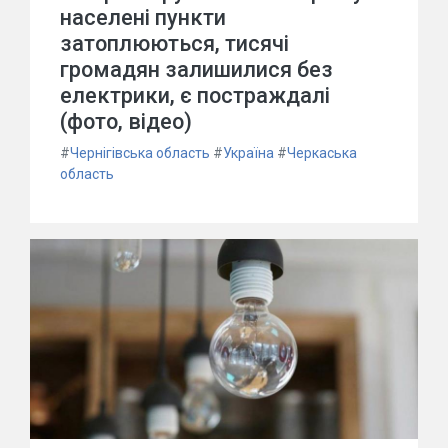
населені пункти
затоплюються, тисячі
громадян залишилися без
електрики, є постраждалі
(фото, відео)
#
Чернігівська область
#
Україна
#
Черкаська
область