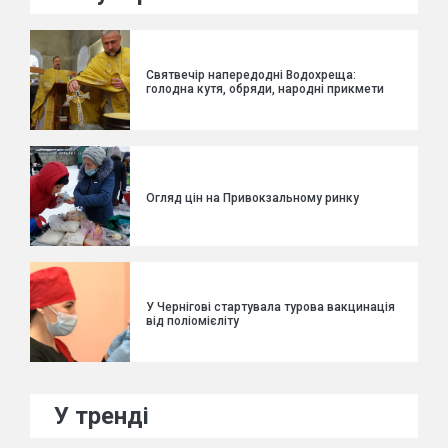
Святвечір напередодні Водохреща:
голодна кутя, обряди, народні прикмети
Огляд цін на Привокзальному ринку
У Чернігові стартувала турова вакцинація
від поліомієліту
У тренді