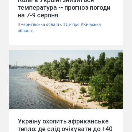
температура -- прогноз погоди
на 7-9 серпня.
#
Чернігівська область
#
Дніпро
#
Київська
область
Україну охопить африканське
тепло: де слід очікувати до +40