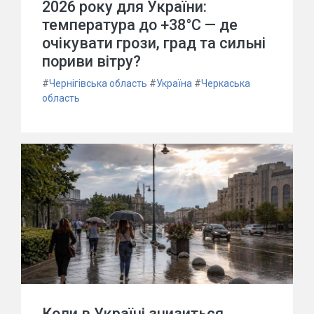
2026 року для України:
температура до +38°C — де
очікувати грози, град та сильні
пориви вітру?
#
Чернігівська область
#
Україна
#
Черкаська
область
Коли в Україні знизиться