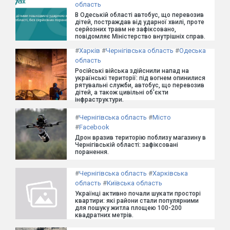
область
В Одеській області автобус, що перевозив
дітей, постраждав від ударної хвилі, проте
серйозних травм не зафіксовано,
повідомляє Міністерство внутрішніх справ.
#
Харків
#
Чернігівська область
#
Одеська
область
Російські війська здійснили напад на
українські території: під вогнем опинилися
рятувальні служби, автобус, що перевозив
дітей, а також цивільні об'єкти
інфраструктури.
#
Чернігівська область
#
Місто
#
Facebook
Дрон вразив територію поблизу магазину в
Чернігівській області: зафіксовані
поранення.
#
Чернігівська область
#
Харківська
область
#
Київська область
Українці активно почали шукати просторі
квартири: які райони стали популярними
для пошуку житла площею 100-200
квадратних метрів.