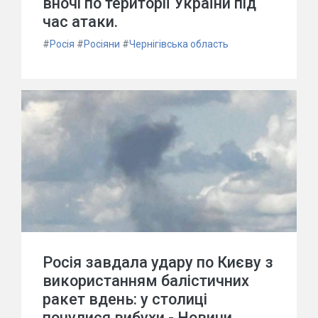
вночі по території України під
час атаки.
#
Росія
#
Росіяни
#
Чернігівська область
Росія завдала удару по Києву з
використанням балістичних
ракет вдень: у столиці
почулися вибухи - Новини