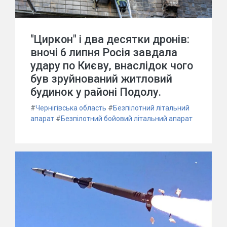
"Циркон" і два десятки дронів:
вночі 6 липня Росія завдала
удару по Києву, внаслідок чого
був зруйнований житловий
будинок у районі Подолу.
#
Чернігівська область
#
Безпілотний літальний
апарат
#
Безпілотний бойовий літальний апарат