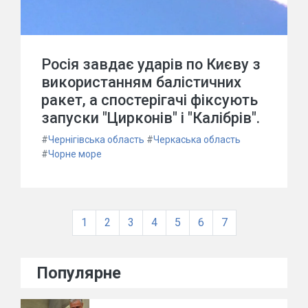
Росія завдає ударів по Києву з
використанням балістичних
ракет, а спостерігачі фіксують
запуски "Цирконів" і "Калібрів".
#
Чернігівська область
#
Черкаська область
#
Чорне море
1
2
3
4
5
6
7
Популярне