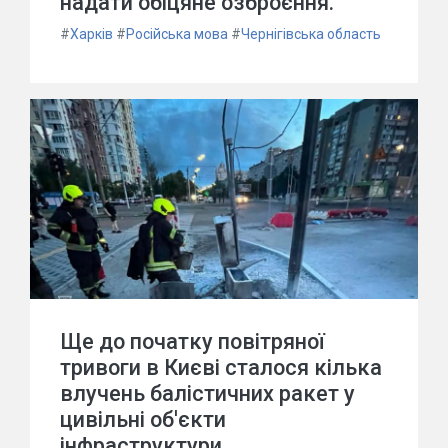
надати обіцяне озброєння.
#
Харків
#
Російська мова
#
Чернігівська область
Ще до початку повітряної
тривоги в Києві сталося кілька
влучень балістичних ракет у
цивільні об'єкти
інфраструктури.