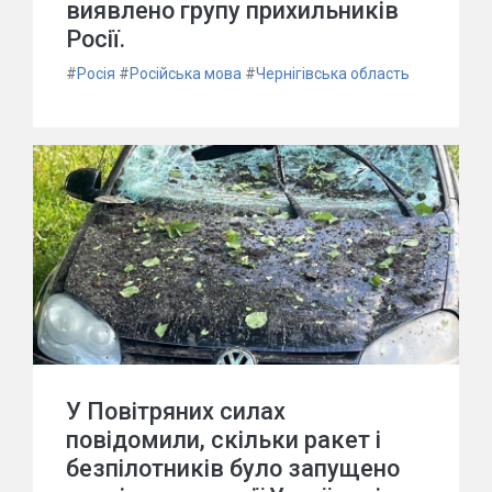
виявлено групу прихильників
Росії.
#
Росія
#
Російська мова
#
Чернігівська область
У Повітряних силах
повідомили, скільки ракет і
безпілотників було запущено