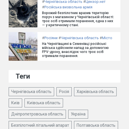
#
Чернігівська область
#
Цензор.нет
#
Російська визвольна армія
Ворожий безпілотник вразив територію
поруч з магазином у Чернігівській області:
троє осіб отримали поранення, одна з них
— у критичному стані.
#
Росіяни
#
Чернігівська область
#
Місто
На Чернігівщині в Семенівці російські
війська здійснили напад за допомогою
FPV-дрону, внаслідок чого троє осіб
отримали поранення.
Теги
Чернігівська область
Росія
Харківська область
Київ
Київська область
Дніпропетровська область
Україна
Безпілотний літальний апарат
Полтавська область