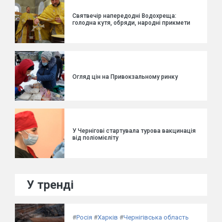
Святвечір напередодні Водохреща:
голодна кутя, обряди, народні прикмети
Огляд цін на Привокзальному ринку
У Чернігові стартувала турова вакцинація
від поліомієліту
У тренді
#
Росія
#
Харків
#
Чернігівська область