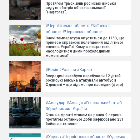
Протягом трьох днів російські війська
ведуть обстріл об'єктів компанії
"Нафтогаз".
#
Чернігівська область
#
Київська
область
#
Черкаська область
Вночі температура опуститься до 11°C, що
принесе справжнє полегшення від літньої
спеки в Україні. Кому ж пощастить
насолодитися цими прохолодними
моментами?
#
Росія
#
Росіяни
#
Харків
Всередині автобуса перебували 12 дітей:
російські війська атакували автобус в
Одещині – що відомо про наслідки (фото)
#
Авіаудар
#
Авіація
#
Генеральний штаб
Збройних сил України
Стан на фронті станом на ранок 9 серпня:
протягом останньої доби зафіксовано 231
бойове зіткнення.
#
Харків
#
Чернігівська область
#
Одеська