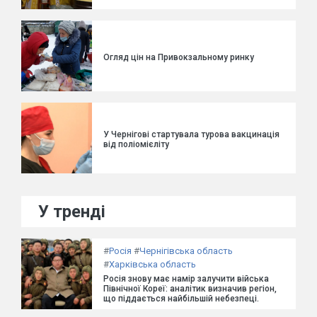
Огляд цін на Привокзальному ринку
У Чернігові стартувала турова вакцинація
від поліомієліту
У тренді
#
Росія
#
Чернігівська область
#
Харківська область
Росія знову має намір залучити війська
Північної Кореї: аналітик визначив регіон,
що піддається найбільшій небезпеці.