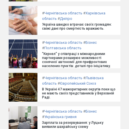
#
Чернігівська область
#
Харківська
область
#
Дніпро
Україна швидко втрачає своїх громадян:
свіжі дані про смертність вражають.
#
Чернігівська область
#
Бізнес
#
Полтавська область
"Кернел" у співпраці з міжнародними
партнерами розширює можливості
сонячної автономії для прифронтових
населених пунктів: деталі про ініціативу.
#
Чернігівська область
#
Львівська
область
#
Європейський Союз
В Україні 47 мажоритарних округів поки що
не мають своїх представників у Верховній
Раді.
#
Чернігівська область
#
Бізнес
#
Українська гривня
Зарплата за резервування: у Луцьку
виявили шахрайську схему