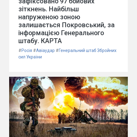
зафіксовано 97 бойових
зіткнень. Найбільш
напруженою зоною
залишається Покровський, за
інформацією Генерального
штабу. КАРТА
#
Росія
#
Авіаудар
#
Генеральний штаб Збройних
сил України