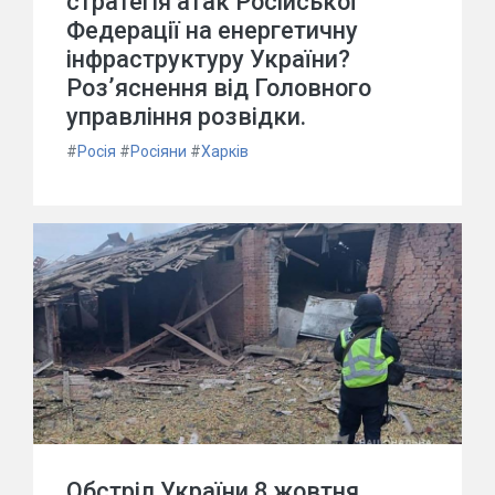
стратегія атак Російської
Федерації на енергетичну
інфраструктуру України?
Роз’яснення від Головного
управління розвідки.
#
Росія
#
Росіяни
#
Харків
Обстріл України 8 жовтня