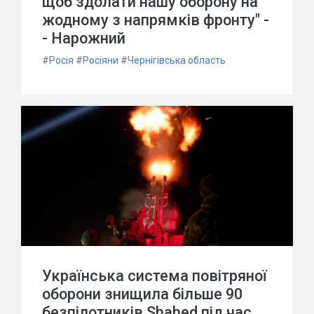
щоб здолати нашу оборону на
жодному з напрямків фронту" -
- Нарожний
#
Росія
#
Росіяни
#
Чернігівська область
Українська система повітряної
оборони знищила більше 90
безпілотників Shahed під час