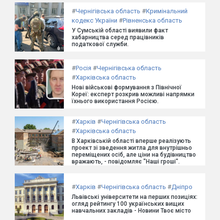
#
Чернігівська область
#
Кримінальний
кодекс України
#
Рівненська область
У Сумській області виявили факт
хабарництва серед працівників
податкової служби.
#
Росія
#
Чернігівська область
#
Харківська область
Нові військові формування з Північної
Кореї: експерт розкрив можливі напрямки
їхнього використання Росією.
#
Харків
#
Чернігівська область
#
Харківська область
В Харківській області вперше реалізують
проект зі зведення житла для внутрішньо
переміщених осіб, але ціни на будівництво
вражають, - повідомляє "Наші гроші".
#
Харків
#
Чернігівська область
#
Дніпро
Львівські університети на перших позиціях:
огляд рейтингу 100 українських вищих
навчальних закладів - Новини Твоє місто