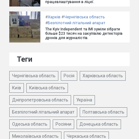
працевлаштування в ліцеї.
#
Харків
#
Чернігівська область
#
Безпілотний літальний апарат
The Kyiv Independent та ІМІ зуміли зібрати
більше $23 тисяч на закупівлю детекторів
дронів для журналістів.
Теги
Чернігівська область
Росія
Харківська область
Київ
Київська область
Дніпропетровська область
Україна
Безпілотний літальний апарат
Полтавська область
Одеська область
Росіяни
Донецька область
Миколаївська область
Черкаська область