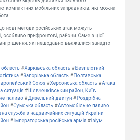
ою стане модель доставки пального
ою компактних мобільних заправників, які можна
ота.
 що нові методи російських атак можуть
, особливо прифронтові, райони. Саме з цієї
вні рішення, які нещодавно вважалися занадто
 область
#
Харківська область
#
Безпілотний
огістика
#
Запорізька область
#
Полтавська
Європейський Союз
#
Херсонська область
#
Атака
а ситуація
#
Шевченківський район, Київ
не паливо
#
Дизельний двигун
#
Роздрібна
айон
#
Сумська область
#
Автомобільне паливо
на служба з надзвичайних ситуацій України
айон
#
Імператорська російська армія
#
Ізіум