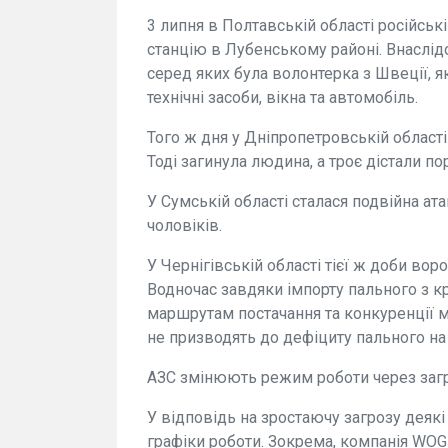
3 липня в Полтавській області російськ
станцію в Лубенському районі. Внаслі
серед яких була волонтерка з Швеції, я
технічні засоби, вікна та автомобіль.
Того ж дня у Дніпропетровській області
Тоді загинула людина, а троє дістали по
У Сумській області сталася подвійна ат
чоловіків.
У Чернігівській області тієї ж доби во
Водночас завдяки імпорту пального з 
маршрутам постачання та конкуренції 
не призводять до дефіциту пального на
АЗС змінюють режим роботи через загр
У відповідь на зростаючу загрозу деяк
графіки роботи. Зокрема, компанія WO