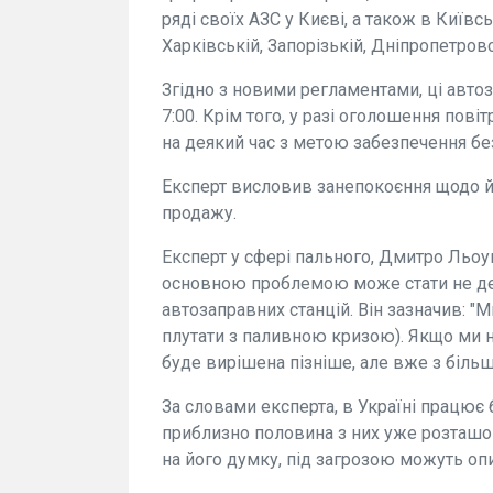
ряді своїх АЗС у Києві, а також в Київсь
Харківській, Запорізькій, Дніпропетровс
Згідно з новими регламентами, ці автоза
7:00. Крім того, у разі оголошення пов
на деякий час з метою забезпечення без
Експерт висловив занепокоєння щодо й
продажу.
Експерт у сфері пального, Дмитро Льо
основною проблемою може стати не деф
автозаправних станцій. Він зазначив: "
плутати з паливною кризою). Якщо ми 
буде вирішена пізніше, але вже з біль
За словами експерта, в Україні працює 
приблизно половина з них уже розташов
на його думку, під загрозою можуть опи