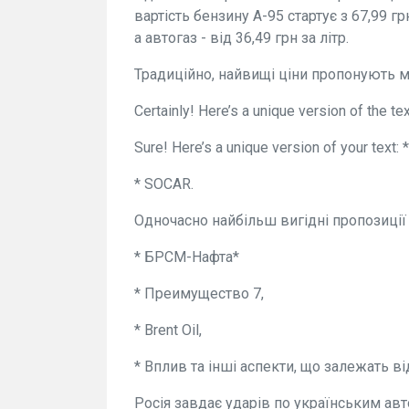
вартість бензину А-95 стартує з 67,99 грн
а автогаз - від 36,49 грн за літр.
Традиційно, найвищі ціни пропонують 
Certainly! Here’s a unique version of the te
Sure! Here’s a unique version of your text:
* SOCAR.
Одночасно найбільш вигідні пропозиції
* БРСМ-Нафта*
* Преимущество 7,
* Brent Oil,
* Вплив та інші аспекти, що залежать ві
Росія завдає ударів по українським авт