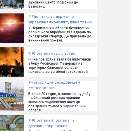
духовний центр, подібний до
Ватикану.
#
#
політика та державне
управління
#
конфлікт, війна та мир
У Чернігівській області безпілотник
російського виробництва вдарив по
складській споруді, що призвело до
виникнення пожежі.
#
#
Політика
#
суспільство
Нічна повітряна атака безпілотників
з боку Російської Федерації на
територію Київської області
призвела до загибелі трьох людей.
#
Навколишнє середовище
#
#
метеорологія
Більше 20 годин, а часом і цілу добу
- військовий розкрив причини
значного подовження часу дії
повітряних тривог у Чернігівській
області.
#
#
Політика
#
політика та
державне управління