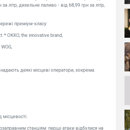
 за літр, дизельне паливо - від 68,99 грн за літр,
мережі преміум-класу:
xt: * OKKO, the innovative brand,
 * WOG,
 надають деякі місцеві оператори, зокрема:
д місцевості.
озаправним станціям: перші атаки відбулися на