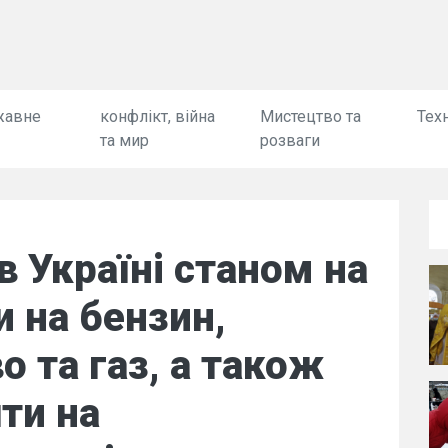
жавне
конфлікт, війна
Мистецтво та
Техн
та мир
розваги
в Україні станом на
ни на бензин,
о та газ, а також
ти на