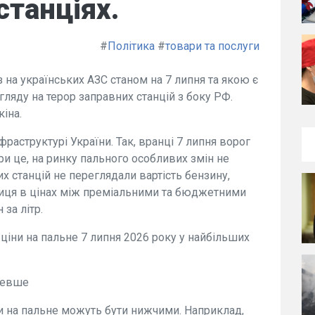
станціях.
#
Політика
#
товари та послуги
з на українських АЗС станом на 7 липня та якою є
огляду на терор заправних станцій з боку РФ.
іна.
раструктурі України. Так, вранці 7 липня ворог
ри це, на ринку пального особливих змін не
х станцій не переглядали вартість бензину,
зниця в цінах між преміальними та бюджетними
 за літр.
 ціни на пальне 7 липня 2026 року у найбільших
ешевше
и на пальне можуть бути нижчими. Наприклад,