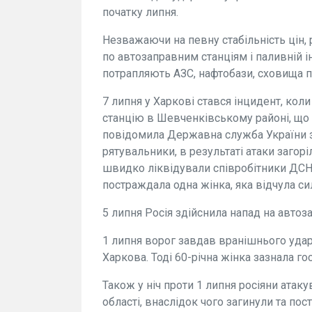
початку липня.
Незважаючи на певну стабільність цін, 
по автозаправним станціям і паливній і
потрапляють АЗС, нафтобази, сховища па
7 липня у Харкові стався інцидент, кол
станцію в Шевченківському районі, що
повідомила Державна служба України з
рятувальники, в результаті атаки заго
швидко ліквідували співробітники ДСН
постраждала одна жінка, яка відчула си
5 липня Росія здійснила напад на автоз
1 липня ворог завдав вранішнього удар
Харкова. Тоді 60-річна жінка зазнала гос
Також у ніч проти 1 липня росіяни атак
області, внаслідок чого загинули та по