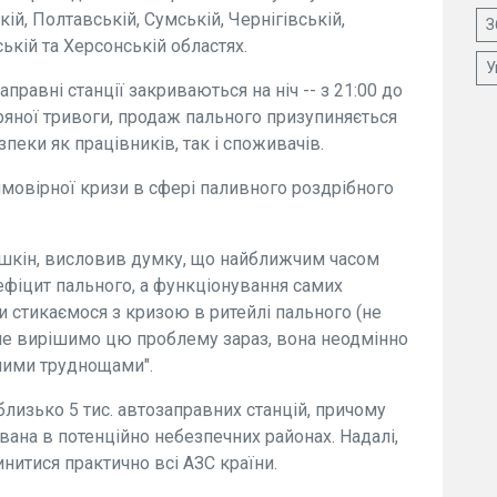
кій, Полтавській, Сумській, Чернігівській,
З
ькій та Херсонській областях.
У
правні станції закриваються на ніч -- з 21:00 до
ітряної тривоги, продаж пального призупиняється
пеки як працівників, так і споживачів.
мовірної кризи в сфері паливного роздрібного
ушкін, висловив думку, що найближчим часом
іцит пального, а функціонування самих
Ми стикаємося з кризою в ритейлі пального (не
не вирішимо цю проблему зараз, вона неодмінно
шими труднощами".
близько 5 тис. автозаправних станцій, причому
ана в потенційно небезпечних районах. Надалі,
нитися практично всі АЗС країни.