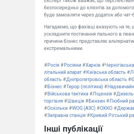
Експерт також вважає, що перспективн
безпосередньо до клієнтів за допомог
буде замовляти через додаток або чат-б
Нагадаємо, що фахівці вказують на те,
ускладнити постачання пального в певні
причини бізнес представляє альтернати
екстремальними.
#
Росія
#
Росіяни
#
Харків
#
Чернігівська
літальний апарат
#
Київська область
#
Л
область
#
Дніпропетровська область
#
#
Бізнес
#
Терор (політика)
#
Надзвичайн
#
Військова тактика
#
Ліцензія
#
Дизель
торгівля
#
Швеція
#
Бензин
#
Любний р
#
Оскільки
#
WOG (АЗС)
#
OKKO
#
Держав
#
Заправна станція
#
Кривий Рігський р
Інші публікації