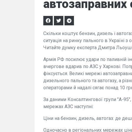
автозаправних 
Скільки коштує бензин, дизель і автога
ситуація на ринку пального в Україні з 
Читайте думку експерта Дмитра Льоушк
Армія РФ посилює удари по паливній інф
вчергове вдарив по АЗС у Харкові. Поп
фіксується. Великі мережі автозаправни
дизельного пального та автогазу, а рі
операторами й надалі сягає понад 10 грн
За даними Консалтингової групи "А-95",
мережах АЗС наступні:
Ціни на бензин, дизель, автогаз: де д
Одночасно в регіональних мережах цін