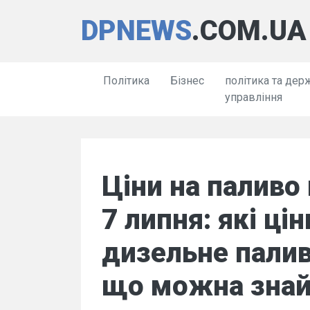
DPNEWS
.COM.UA
Політика
Бізнес
політика та дер
управління
Ціни на паливо 
7 липня: які ці
дизельне палив
що можна знай