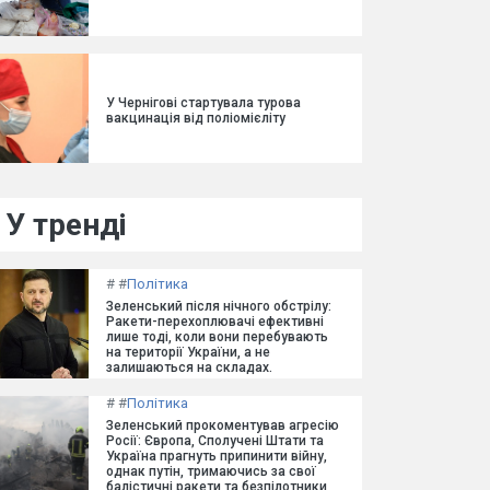
У Чернігові стартувала турова
вакцинація від поліомієліту
У тренді
#
#
Політика
Зеленський після нічного обстрілу:
Ракети-перехоплювачі ефективні
лише тоді, коли вони перебувають
на території України, а не
залишаються на складах.
#
#
Політика
Зеленський прокоментував агресію
Росії: Європа, Сполучені Штати та
Україна прагнуть припинити війну,
однак путін, тримаючись за свої
балістичні ракети та безпілотники,