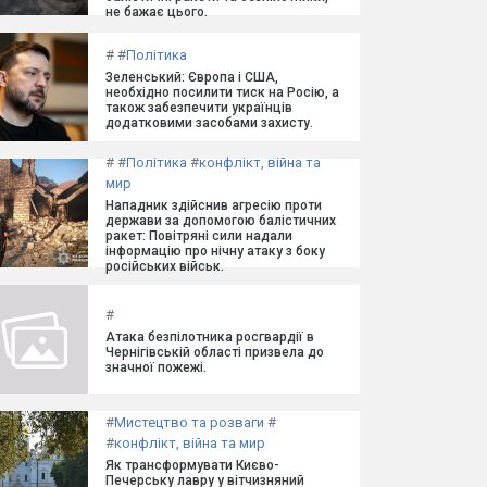
не бажає цього.
#
#
Політика
Зеленський: Європа і США,
необхідно посилити тиск на Росію, а
також забезпечити українців
додатковими засобами захисту.
#
#
Політика
#
конфлікт, війна та
мир
Нападник здійснив агресію проти
держави за допомогою балістичних
ракет: Повітряні сили надали
інформацію про нічну атаку з боку
російських військ.
#
Атака безпілотника росгвардії в
Чернігівській області призвела до
значної пожежі.
#
Мистецтво та розваги
#
#
конфлікт, війна та мир
Як трансформувати Києво-
Печерську лавру у вітчизняний