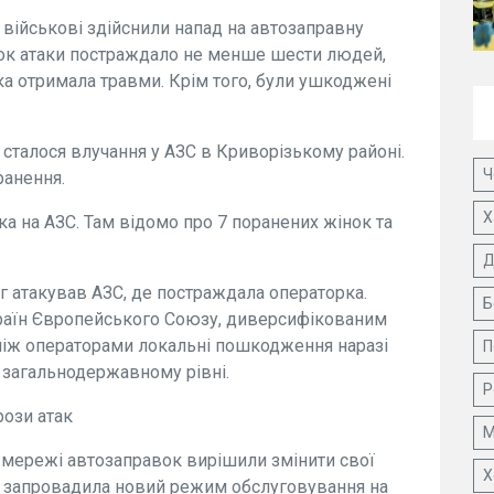
і військові здійснили напад на автозаправну
док атаки постраждало не менше шести людей,
ка отримала травми. Крім того, були ушкоджені
 сталося влучання у АЗС в Криворізькому районі.
Ч
ранення.
Х
ака на АЗС. Там відомо про 7 поранених жінок та
Д
рог атакував АЗС, де постраждала операторка.
Б
країн Європейського Союзу, диверсифікованим
між операторами локальні пошкодження наразі
П
 загальнодержавному рівні.
Р
ози атак
М
і мережі автозаправок вирішили змінити свої
Х
G запровадила новий режим обслуговування на