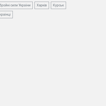
бройні сили України
Харків
Курськ
країнці