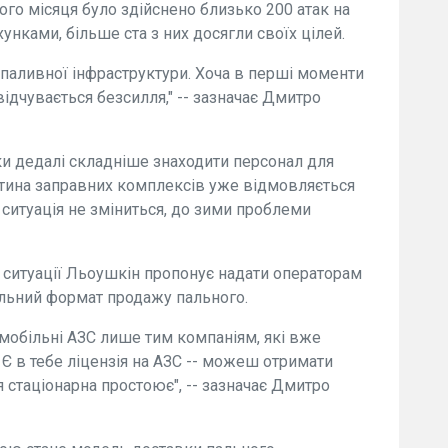
го місяця було здійснено близько 200 атак на
хунками, більше ста з них досягли своїх цілей.
 паливної інфраструктури. Хоча в перші моменти
відчувається безсилля," -- зазначає Дмитро
аки дедалі складніше знаходити персонал для
астина заправних комплексів уже відмовляється
ситуація не зміниться, до зими проблеми
 ситуації Льоушкін пропонує надати операторам
льний формат продажу пального.
 мобільні АЗС лише тим компаніям, які вже
. Є в тебе ліцензія на АЗС -- можеш отримати
я стаціонарна простоює", -- зазначає Дмитро