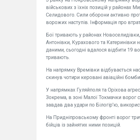
військових з їхніх позицій у районах М
Селидового. Сили оборони активно прот
ворожих наступів. Інформація про втра
Бої тривають у районах Новоселидівки,
Антонівки, Курахового та Катеринівки 
даними, сьогодні вдалося відбити 19 во
тривають.
На напрямку Времівки відбувається нас
скинув чотири керовані авіаційні бомби
У напрямках Гуляйполя та Оріхова агре
Зокрема, в зоні Малої Токмачки ворог 
завдав два удари по Білогір'ю, викори
На Придніпровському фронті ворог трич
бійців із зайнятих ними позицій.