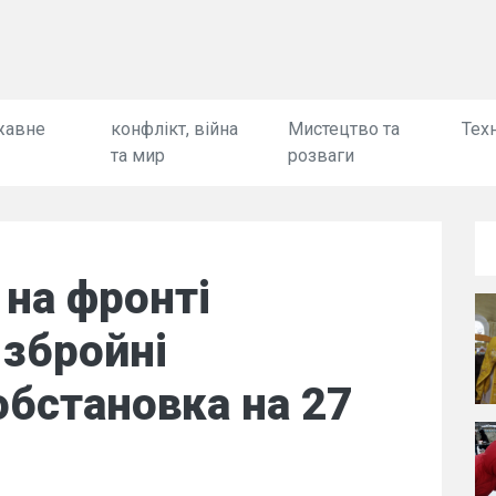
жавне
конфлікт, війна
Мистецтво та
Техн
та мир
розваги
 на фронті
 збройні
обстановка на 27