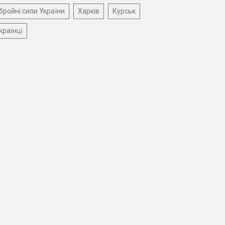
бройні сили України
Харків
Курськ
країнці