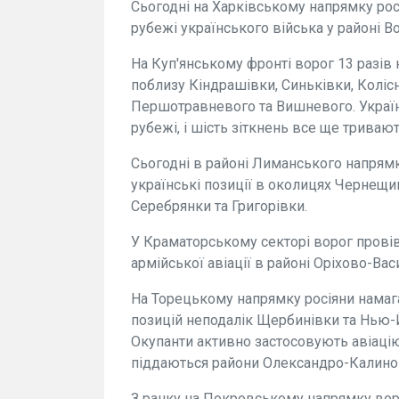
Сьогодні на Харківському напрямку рос
рубежі українського війська у районі В
На Куп'янському фронті ворог 13 разів
поблизу Кіндрашівки, Синьківки, Колісн
Першотравневого та Вишневого. Україн
рубежі, і шість зіткнень все ще триваю
Сьогодні в районі Лиманського напрямк
українські позиції в околицях Чернещин
Серебрянки та Григорівки.
У Краматорському секторі ворог прові
армійської авіації в районі Оріхово-Вас
На Торецькому напрямку росіяни намага
позицій неподалік Щербинівки та Нью-Й
Окупанти активно застосовують авіац
піддаються райони Олександро-Калинов
З ранку на Покровському напрямку вор