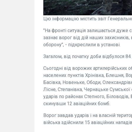
Цю інформацію містить звіт Генерально
"На фронті ситуація залишається дуже 
зазнає ворог від дій наших захисників,
оборону", - підкреслили в установі.
Загалом, від початку доби відбулося 84
Сьогодні від ворожих артилерійських об
населених пунктів Хрінівка, Блешня, Вор
Басівка, Новеньке, Ободи, Олександрівк
Лісне, Степанівка, Чернацьке Сумської 
ударів по районах Степного, Біловодів,
скинувши 12 авіаційних бомб.
Ворог завдав ударів і на власній терито
війська здійснили 15 авіаційних нападі