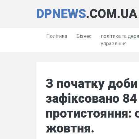
DPNEWS
.COM.UA
Політика
Бізнес
політика та дер
управління
З початку доби
зафіксовано 84
протистояння: 
жовтня.