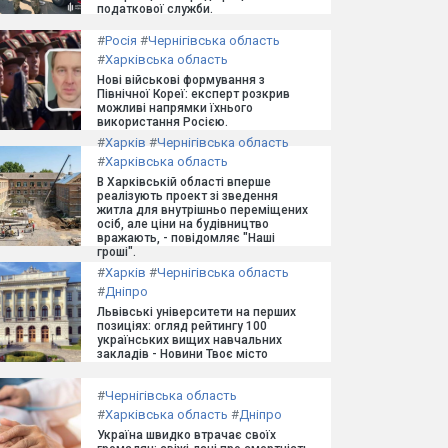
податкової служби.
#
Росія
#
Чернігівська область
#
Харківська область
Нові військові формування з
Північної Кореї: експерт розкрив
можливі напрямки їхнього
використання Росією.
#
Харків
#
Чернігівська область
#
Харківська область
В Харківській області вперше
реалізують проект зі зведення
житла для внутрішньо переміщених
осіб, але ціни на будівництво
вражають, - повідомляє "Наші
гроші".
#
Харків
#
Чернігівська область
#
Дніпро
Львівські університети на перших
позиціях: огляд рейтингу 100
українських вищих навчальних
закладів - Новини Твоє місто
#
Чернігівська область
#
Харківська область
#
Дніпро
Україна швидко втрачає своїх