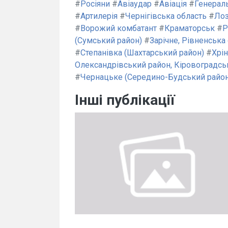
#
Росіяни
#
Авіаудар
#
Авіація
#
Генерал
#
Артилерія
#
Чернігівська область
#
Ло
#
Ворожий комбатант
#
Краматорськ
#
Р
(Сумський район)
#
Зарічне, Рівненська
#
Степанівка (Шахтарський район)
#
Хрін
Олександрівський район, Кіровоградсь
#
Чернацьке (Середино-Будський район
Інші публікації