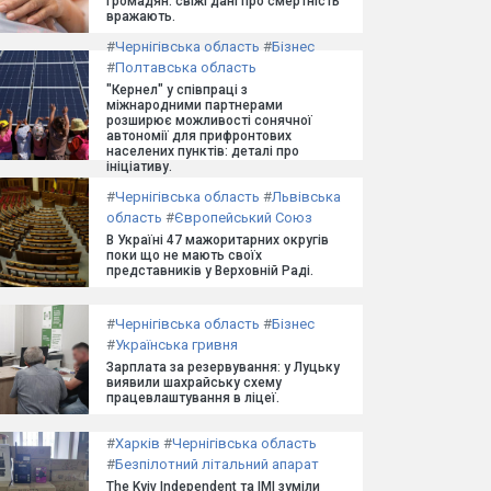
громадян: свіжі дані про смертність
вражають.
#
Чернігівська область
#
Бізнес
#
Полтавська область
"Кернел" у співпраці з
міжнародними партнерами
розширює можливості сонячної
автономії для прифронтових
населених пунктів: деталі про
ініціативу.
#
Чернігівська область
#
Львівська
область
#
Європейський Союз
В Україні 47 мажоритарних округів
поки що не мають своїх
представників у Верховній Раді.
#
Чернігівська область
#
Бізнес
#
Українська гривня
Зарплата за резервування: у Луцьку
виявили шахрайську схему
працевлаштування в ліцеї.
#
Харків
#
Чернігівська область
#
Безпілотний літальний апарат
The Kyiv Independent та ІМІ зуміли