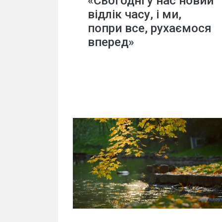
«Сьогодні у нас новий
відлік часу, і ми,
попри все, рухаємося
вперед»