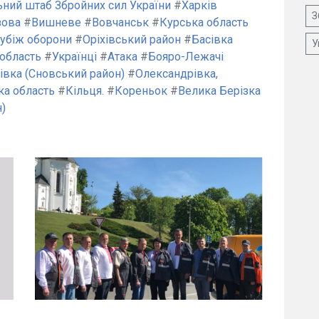
ьний штаб Збройних сил України
#
Харків
З
зова
#
Вишневе
#
Вовчанськ
#
Курська область
убіж оборони
#
Оріхівський район
#
Басівка
У
 область
#
Українці
#
Атака
#
Бояро-Лежачі
івка (Сновський район)
#
Олександрівка,
ка область
#
Кільця.
#
Кореньок
#
Велика Берізка
)