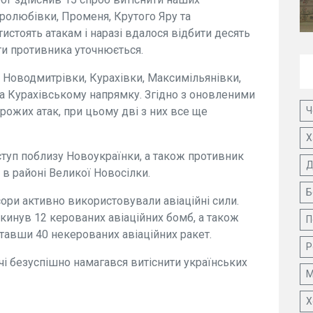
иролюбівки, Променя, Крутого Яру та
истоять атакам і наразі вдалося відбити десять
ти противника уточнюється.
 Новодмитрівки, Курахівки, Максимільянівки,
на Курахівському напрямку. Згідно з оновленими
Ч
рожих атак, при цьому дві з них все ще
Х
туп поблизу Новоукраїнки, а також противник
Д
 в районі Великої Новосілки.
Б
сори активно використовували авіаційні сили.
скинув 12 керованих авіаційних бомб, а також
П
ставши 40 некерованих авіаційних ракет.
Р
і безуспішно намагався витіснити українських
М
Х