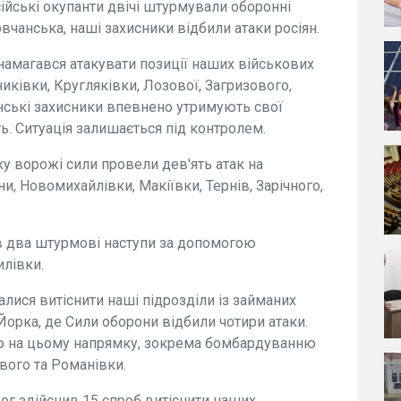
ійські окупанти двічі штурмували оборонні
овчанська, наші захисники відбили атаки росіян.
 намагався атакувати позиції наших військових
иківки, Кругляківки, Лозової, Загризового,
ські захисники впевнено утримують свої
ть. Ситуація залишається під контролем.
у ворожі сили провели дев'ять атак на
и, Новомихайлівки, Макіївки, Тернів, Зарічного,
в два штурмові наступи за допомогою
илівки.
лися витіснити наші підрозділи із займаних
орка, де Сили оборони відбили чотири атаки.
ію на цьому напрямку, зокрема бомбардуванню
ого та Романівки.
ог здійснив 15 спроб витіснити наших