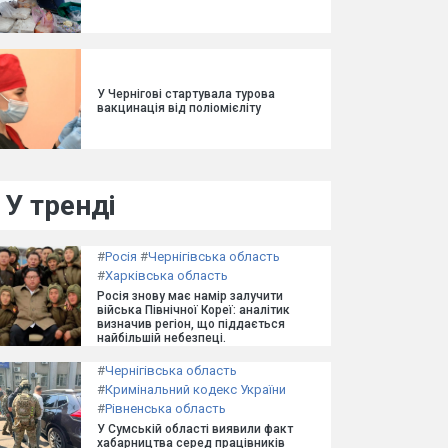
У Чернігові стартувала турова
вакцинація від поліомієліту
У тренді
#
Росія
#
Чернігівська область
#
Харківська область
Росія знову має намір залучити
війська Північної Кореї: аналітик
визначив регіон, що піддається
найбільшій небезпеці.
#
Чернігівська область
#
Кримінальний кодекс України
#
Рівненська область
У Сумській області виявили факт
хабарництва серед працівників