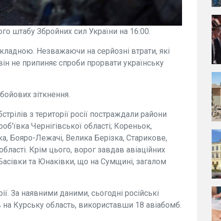
го штабу Збройних сил України на 16:00.
складною. Незважаючи на серйозні втрати, які
 він не припиняє спроби прорвати українську
 бойових зіткнення.
стрілів з території росії постраждали райони
об'ївка Чернігівської області; Кореньок,
а, Бояро-Лежачі, Велика Берізка, Старикове,
області. Крім цього, ворог завдав авіаційних
 Басівки та Юнаківки, що на Сумщині, загалом
рії. За наявними даними, сьогодні російські
в на Курську область, використавши 18 авіабомб.