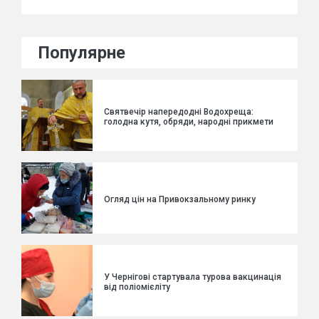
Популярне
Святвечір напередодні Водохреща:
голодна кутя, обряди, народні прикмети
Огляд цін на Привокзальному ринку
У Чернігові стартувала турова вакцинація
від поліомієліту