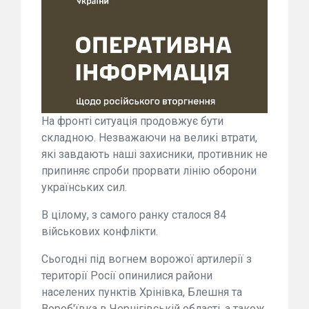
На фронті ситуація продовжує бути
складною. Незважаючи на великі втрати,
які завдають наші захисники, противник не
припиняє спроби прорвати лінію оборони
українських сил.
В цілому, з самого ранку сталося 84
військових конфлікти.
Сьогодні під вогнем ворожої артилерії з
території Росії опинилися райони
населених пунктів Хрінівка, Блешня та
Вороб'ївка в Чернігівській області, а також