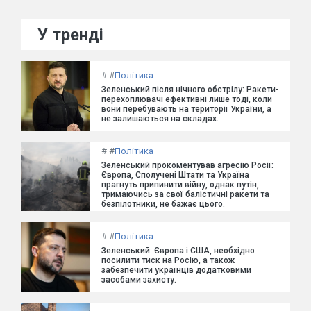
У тренді
#
#
Політика
Зеленський після нічного обстрілу: Ракети-
перехоплювачі ефективні лише тоді, коли
вони перебувають на території України, а
не залишаються на складах.
#
#
Політика
Зеленський прокоментував агресію Росії:
Європа, Сполучені Штати та Україна
прагнуть припинити війну, однак путін,
тримаючись за свої балістичні ракети та
безпілотники, не бажає цього.
#
#
Політика
Зеленський: Європа і США, необхідно
посилити тиск на Росію, а також
забезпечити українців додатковими
засобами захисту.