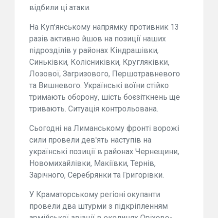
відбили ці атаки.
На Куп'янському напрямку противник 13
разів активно йшов на позиції наших
підрозділів у районах Кіндрашівки,
Синьківки, Колісниківки, Кругляківки,
Лозової, Загризового, Першотравневого
та Вишневого. Українські воїни стійко
тримають оборону, шість боєзіткнень ще
тривають. Ситуація контрольована.
Сьогодні на Лиманському фронті ворожі
сили провели дев'ять наступів на
українські позиції в районах Чернещини,
Новомихайлівки, Макіївки, Тернів,
Зарічного, Серебрянки та Григорівки.
У Краматорському регіоні окупанти
провели два штурми з підкріпленням
армійської авіації в околицях Оріхово-