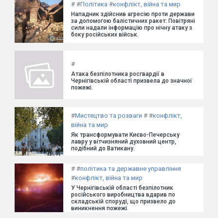
#
#
Політика
#
конфлікт, війна та мир
Нападник здійснив агресію проти держави
за допомогою балістичних ракет: Повітряні
сили надали інформацію про нічну атаку з
боку російських військ.
#
Атака безпілотника росгвардії в
Чернігівській області призвела до значної
пожежі.
#
Мистецтво та розваги
#
#
конфлікт,
війна та мир
Як трансформувати Києво-Печерську
лавру у вітчизняний духовний центр,
подібний до Ватикану.
#
#
політика та державне управління
#
конфлікт, війна та мир
У Чернігівській області безпілотник
російського виробництва вдарив по
складській споруді, що призвело до
виникнення пожежі.