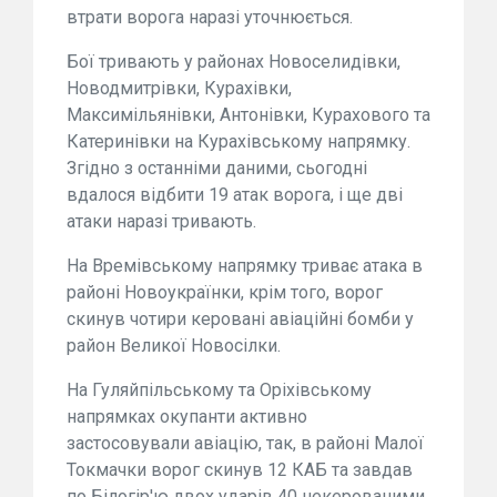
втрати ворога наразі уточнюється.
Бої тривають у районах Новоселидівки,
Новодмитрівки, Курахівки,
Максимільянівки, Антонівки, Курахового та
Катеринівки на Курахівському напрямку.
Згідно з останніми даними, сьогодні
вдалося відбити 19 атак ворога, і ще дві
атаки наразі тривають.
На Времівському напрямку триває атака в
районі Новоукраїнки, крім того, ворог
скинув чотири керовані авіаційні бомби у
район Великої Новосілки.
На Гуляйпільському та Оріхівському
напрямках окупанти активно
застосовували авіацію, так, в районі Малої
Токмачки ворог скинув 12 КАБ та завдав
по Білогір'ю двох ударів 40 некерованими