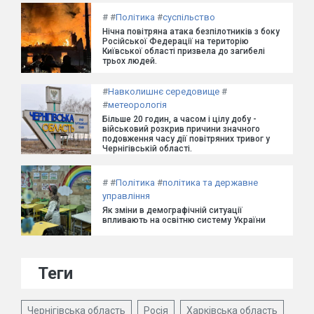
#
#
Політика
#
суспільство
Нічна повітряна атака безпілотників з боку
Російської Федерації на територію
Київської області призвела до загибелі
трьох людей.
#
Навколишнє середовище
#
#
метеорологія
Більше 20 годин, а часом і цілу добу -
військовий розкрив причини значного
подовження часу дії повітряних тривог у
Чернігівській області.
#
#
Політика
#
політика та державне
управління
Як зміни в демографічній ситуації
впливають на освітню систему України
Теги
Чернігівська область
Росія
Харківська область