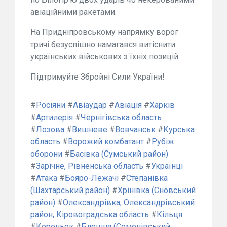
авіаційними ракетами.
На Придніпровському напрямку ворог
тричі безуспішно намагався витіснити
українських військових з їхніх позицій.
Підтримуйте Збройні Сили України!
#
Росіяни
#
Авіаудар
#
Авіація
#
Харків
#
Артилерія
#
Чернігівська область
#
Лозова
#
Вишневе
#
Вовчанськ
#
Курська
область
#
Ворожий комбатант
#
Рубіж
оборони
#
Басівка (Сумський район)
#
Зарічне, Рівненська область
#
Українці
#
Атака
#
Бояро-Лежачі
#
Степанівка
(Шахтарський район)
#
Хрінівка (Сновський
район)
#
Олександрівка, Олександрівський
район, Кіровоградська область
#
Кільця.
#
Кореньок
#
Блешня (Семенівський