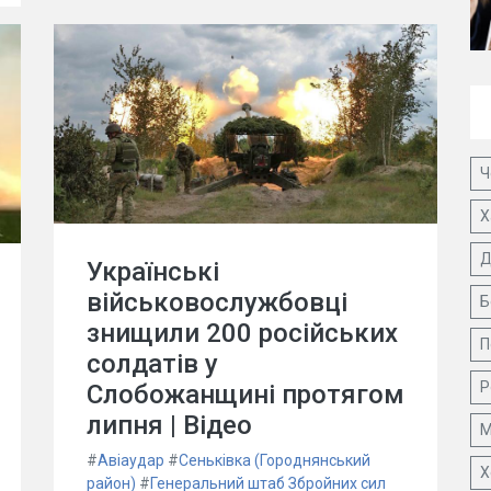
Ч
Х
Д
Українські
військовослужбовці
Б
знищили 200 російських
П
солдатів у
Р
Слобожанщині протягом
липня | Відео
М
#
Авіаудар
#
Сеньківка (Городнянський
Х
район)
#
Генеральний штаб Збройних сил