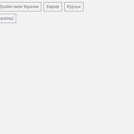
бройні сили України
Харків
Курськ
країнці