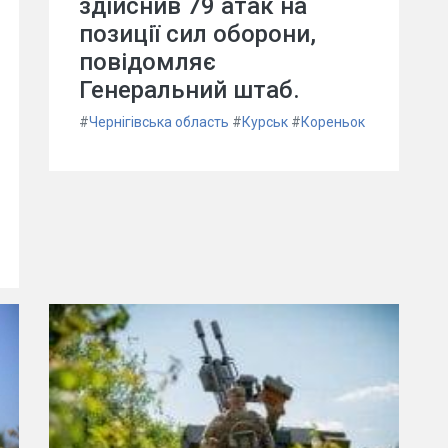
здійснив 79 атак на
позиції сил оборони,
повідомляє
Генеральний штаб.
#
Чернігівська область
#
Курськ
#
Кореньок