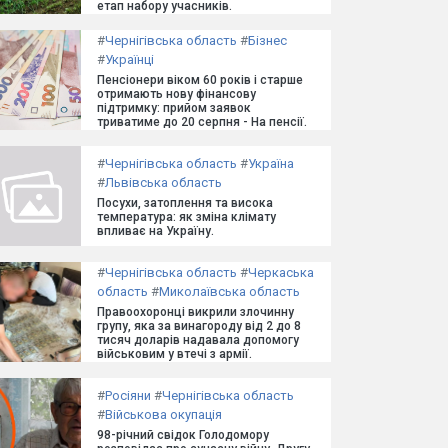
етап набору учасників.
#
Чернігівська область
#
Бізнес
#
Українці
Пенсіонери віком 60 років і старше
отримають нову фінансову
підтримку: прийом заявок
триватиме до 20 серпня - На пенсії.
#
Чернігівська область
#
Україна
#
Львівська область
Посухи, затоплення та висока
температура: як зміна клімату
впливає на Україну.
#
Чернігівська область
#
Черкаська
область
#
Миколаївська область
Правоохоронці викрили злочинну
групу, яка за винагороду від 2 до 8
тисяч доларів надавала допомогу
військовим у втечі з армії.
#
Росіяни
#
Чернігівська область
#
Військова окупація
98-річний свідок Голодомору