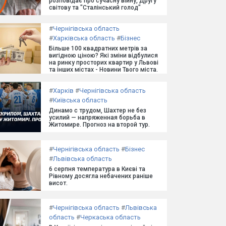
розповідає про сучасну війну, Другу
світову та "Сталінський голод"
#
Чернігівська область
#
Харківська область
#
Бізнес
Більше 100 квадратних метрів за
вигідною ціною? Які зміни відбулися
на ринку просторих квартир у Львові
та інших містах - Новини Твого міста.
#
Харків
#
Чернігівська область
#
Київська область
Динамо с трудом, Шахтер не без
усилий — напряженная борьба в
Житомире. Прогноз на второй тур.
#
Чернігівська область
#
Бізнес
#
Львівська область
6 серпня температура в Києві та
Рівному досягла небачених раніше
висот.
#
Чернігівська область
#
Львівська
область
#
Черкаська область