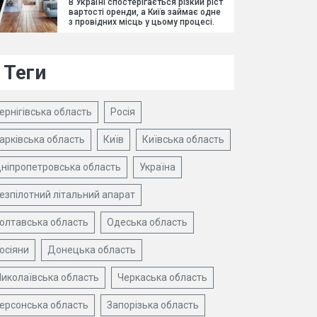
В Україні спостерігається різкий ріст
вартості оренди, а Київ займає одне
з провідних місць у цьому процесі.
Теги
ернігівська область
Росія
арківська область
Київ
Київська область
ніпропетровська область
Україна
езпілотний літальний апарат
олтавська область
Одеська область
осіяни
Донецька область
иколаївська область
Черкаська область
ерсонська область
Запорізька область