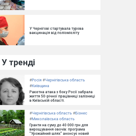
У Чернігові стартувала турова
вакцинація від поліомієліту
У тренді
#
Росія
#
Чернігівська область
#
Київщина
Ракетна атака з боку Росії забрала
життя 50-річної працівниці залізниці
в Київській області.
#
Чернігівська область
#
Бізнес
#
Миколаївська область
Гранти на суму до 40 000 грн для
вирощування овочів: програма
"Урожайний шлях" анонсує новий