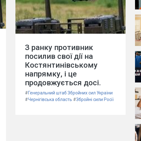
З ранку противник
посилив свої дії на
Костянтинівському
напрямку, і це
продовжується досі.
#
Генеральний штаб Збройних сил України
#
Чернігівська область
#
Збройні сили Росії