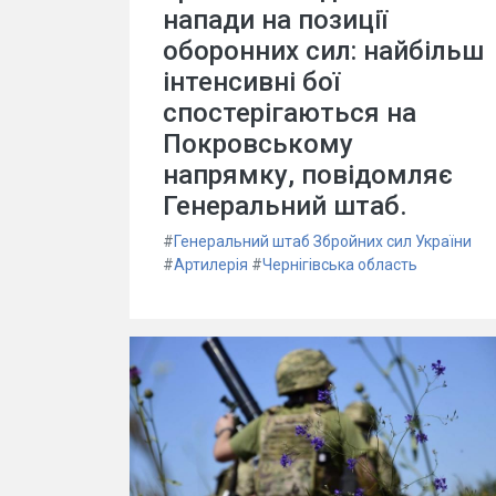
напади на позиції
оборонних сил: найбільш
інтенсивні бої
спостерігаються на
Покровському
напрямку, повідомляє
Генеральний штаб.
#
Генеральний штаб Збройних сил України
#
Артилерія
#
Чернігівська область