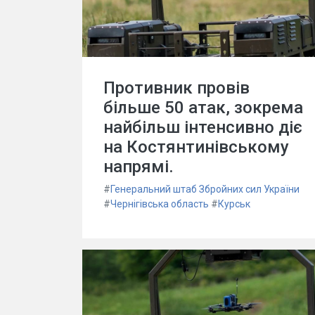
Противник провів
більше 50 атак, зокрема
найбільш інтенсивно діє
на Костянтинівському
напрямі.
#
Генеральний штаб Збройних сил України
#
Чернігівська область
#
Курськ