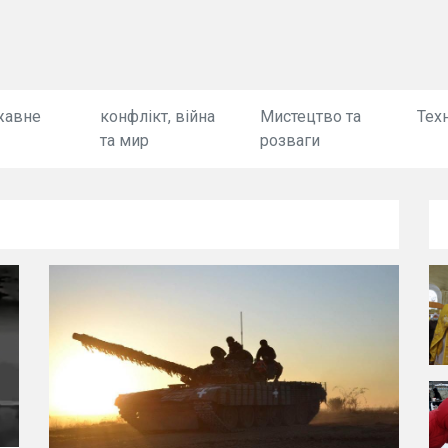
жавне
конфлікт, війна
Мистецтво та
Техн
та мир
розваги