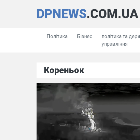
DPNEWS
.COM.UA
Політика
Бізнес
політика та дер
управління
Кореньок