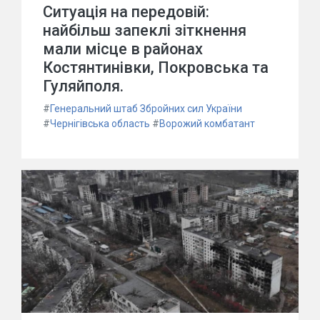
Ситуація на передовій:
найбільш запеклі зіткнення
мали місце в районах
Костянтинівки, Покровська та
Гуляйполя.
#
Генеральний штаб Збройних сил України
#
Чернігівська область
#
Ворожий комбатант