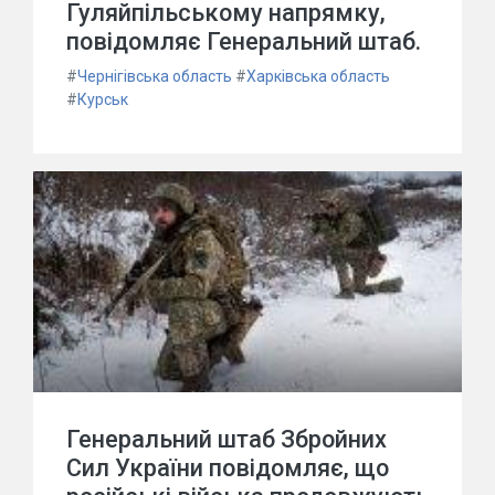
Гуляйпільському напрямку,
повідомляє Генеральний штаб.
#
Чернігівська область
#
Харківська область
#
Курськ
Генеральний штаб Збройних
Сил України повідомляє, що