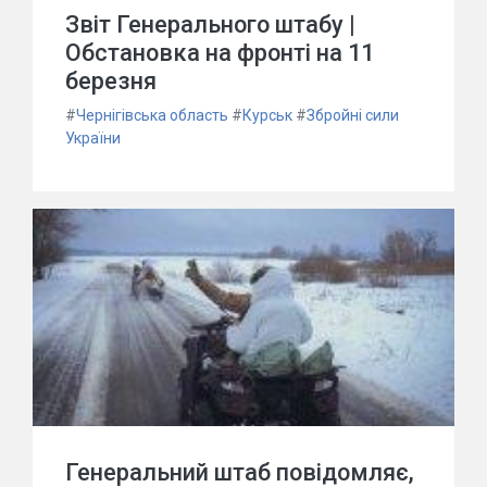
Звіт Генерального штабу |
Обстановка на фронті на 11
березня
#
Чернігівська область
#
Курськ
#
Збройні сили
України
Генеральний штаб повідомляє,