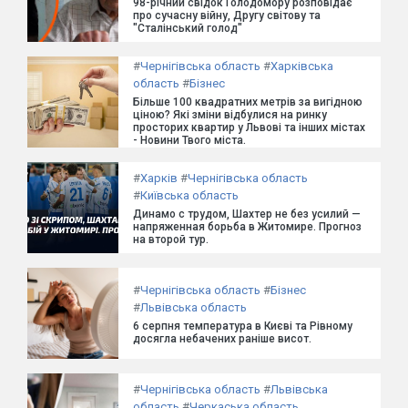
98-річний свідок Голодомору розповідає
про сучасну війну, Другу світову та
"Сталінський голод"
#
Чернігівська область
#
Харківська
область
#
Бізнес
Більше 100 квадратних метрів за вигідною
ціною? Які зміни відбулися на ринку
просторих квартир у Львові та інших містах
- Новини Твого міста.
#
Харків
#
Чернігівська область
#
Київська область
Динамо с трудом, Шахтер не без усилий —
напряженная борьба в Житомире. Прогноз
на второй тур.
#
Чернігівська область
#
Бізнес
#
Львівська область
6 серпня температура в Києві та Рівному
досягла небачених раніше висот.
#
Чернігівська область
#
Львівська
область
#
Черкаська область