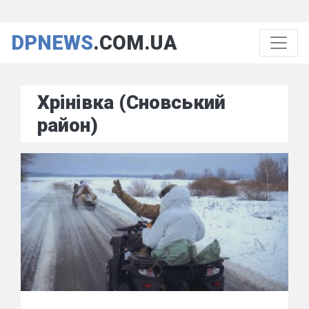
DPNEWS
.COM.UA
Хрінівка (Сновський
район)