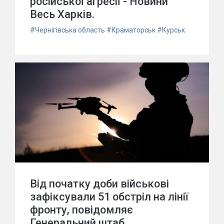
російської агресії - Новини
Весь Харків.
#
Чернігівська область
#
Краматорськ
#
Курськ
Від початку доби військові
зафіксували 51 обстріл на лінії
фронту, повідомляє
Генеральний штаб.