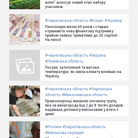
шлях" анонсує новий етап набору
учасників.
#
Чернігівська область
#
Бізнес
#
Українці
Пенсіонери віком 60 років і старше
отримають нову фінансову підтримку:
прийом заявок триватиме до 20 серпня -
На пенсії.
#
Чернігівська область
#
Україна
#
Львівська область
Посухи, затоплення та висока
температура: як зміна клімату впливає на
Україну.
#
Чернігівська область
#
Черкаська
область
#
Миколаївська область
Правоохоронці викрили злочинну групу,
яка за винагороду від 2 до 8 тисяч доларів
надавала допомогу військовим у втечі з
армії.
#
Росіяни
#
Чернігівська область
#
Військова окупація