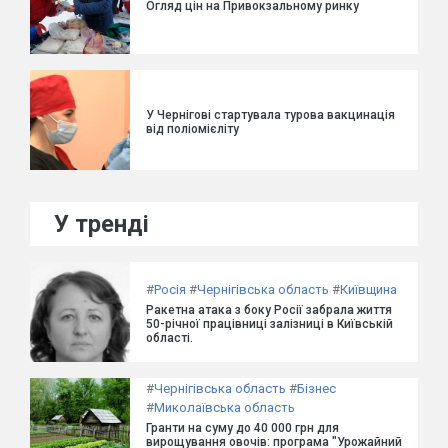
Огляд цін на Привокзальному ринку
У Чернігові стартувала турова вакцинація
від поліомієліту
У тренді
#
Росія
#
Чернігівська область
#
Київщина
Ракетна атака з боку Росії забрала життя
50-річної працівниці залізниці в Київській
області.
#
Чернігівська область
#
Бізнес
#
Миколаївська область
Гранти на суму до 40 000 грн для
вирощування овочів: програма "Урожайний