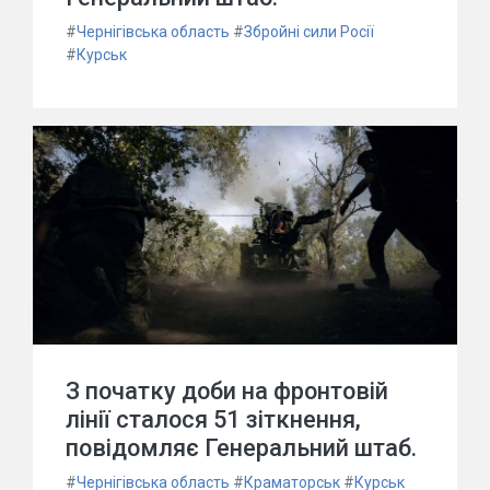
#
Чернігівська область
#
Збройні сили Росії
#
Курськ
З початку доби на фронтовій
лінії сталося 51 зіткнення,
повідомляє Генеральний штаб.
#
Чернігівська область
#
Краматорськ
#
Курськ