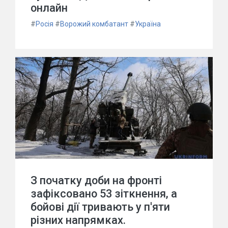
онлайн
#
Росія
#
Ворожий комбатант
#
Україна
З початку доби на фронті
зафіксовано 53 зіткнення, а
бойові дії тривають у п'яти
різних напрямках.