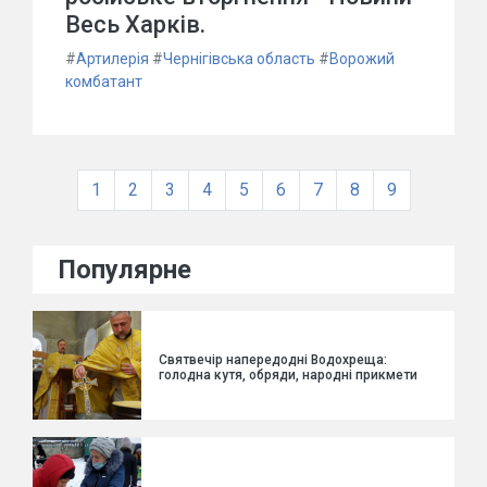
Весь Харків.
#
Артилерія
#
Чернігівська область
#
Ворожий
комбатант
1
2
3
4
5
6
7
8
9
Популярне
Святвечір напередодні Водохреща:
голодна кутя, обряди, народні прикмети