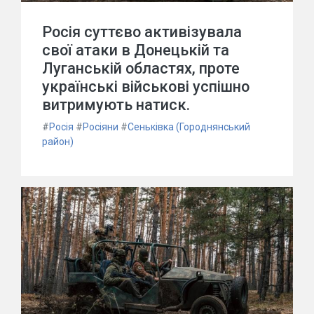
Росія суттєво активізувала
свої атаки в Донецькій та
Луганській областях, проте
українські військові успішно
витримують натиск.
#
Росія
#
Росіяни
#
Сеньківка (Городнянський
район)