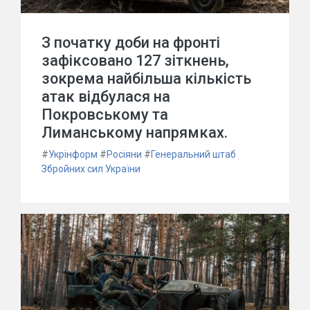
З початку доби на фронті
зафіксовано 127 зіткнень,
зокрема найбільша кількість
атак відбулася на
Покровському та
Лиманському напрямках.
#
Укрінформ
#
Росіяни
#
Генеральний штаб
Збройних сил України