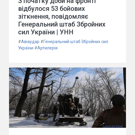
З початку доби на фронті
відбулося 53 бойових
зіткнення, повідомляє
Генеральний штаб Збройних
сил України | УНН
#
Авіаудар
#
Генеральний штаб Збройних сил
України
#
Артилерія