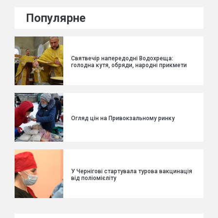
Популярне
Святвечір напередодні Водохреща:
голодна кутя, обряди, народні прикмети
Огляд цін на Привокзальному ринку
У Чернігові стартувала турова вакцинація
від поліомієліту