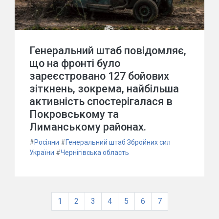
Генеральний штаб повідомляє,
що на фронті було
зареєстровано 127 бойових
зіткнень, зокрема, найбільша
активність спостерігалася в
Покровському та
Лиманському районах.
#
Росіяни
#
Генеральний штаб Збройних сил
України
#
Чернігівська область
1
2
3
4
5
6
7