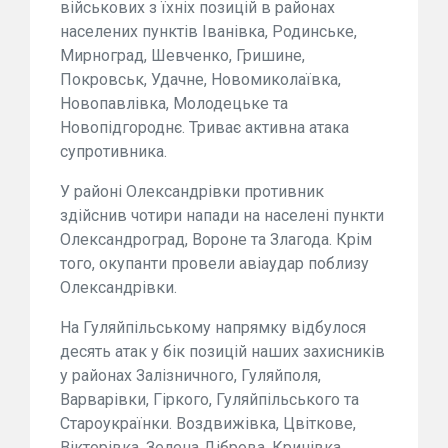
військових з їхніх позицій в районах
населених пунктів Іванівка, Родинське,
Мирноград, Шевченко, Гришине,
Покровськ, Удачне, Новомиколаївка,
Новопавлівка, Молодецьке та
Новопідгороднє. Триває активна атака
супротивника.
У районі Олександрівки противник
здійснив чотири напади на населені пункти
Олександроград, Вороне та Злагода. Крім
того, окупанти провели авіаудар поблизу
Олександрівки.
На Гуляйпільському напрямку відбулося
десять атак у бік позицій наших захисників
у районах Залізничного, Гуляйполя,
Варварівки, Гіркого, Гуляйпільського та
Староукраїнки. Воздвижівка, Цвіткове,
Вікторівка, Зелена Діброва, Кринівка,