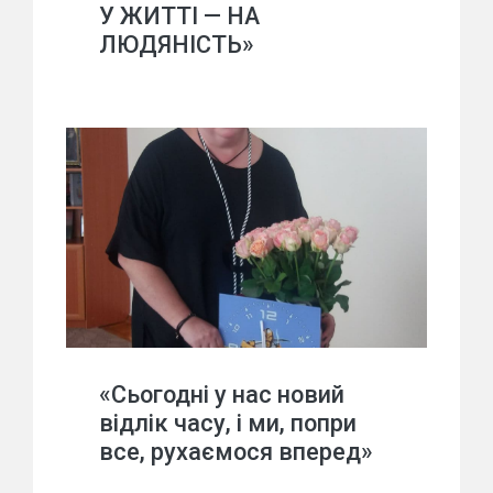
У ЖИТТІ — НА
ЛЮДЯНІСТЬ»
«Сьогодні у нас новий
відлік часу, і ми, попри
все, рухаємося вперед»