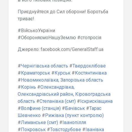
Приєднуйтеся до Сил оборони! Боротьба
триває!
#ВійськоУкраїни
#ОбороняємоНашуЗемлю #стопросія
Джерело: facebook.com/GeneralStaff.ua
#
Чернігівська область
#
Твердохлібове
#
Краматорськ
#
Курськ
#
Костянтинівка
#
Новомиколаївка, Запорізька область
#
Корінь
#
Олександрівка,
Олександрівський район, Кіровоградська
область
#
Степанівка (смт)
#
Іскрисківщина
#
Волфине (станція)
#
Бачівськ
#
Тарас
Шевченко
#
Рижівка (пункт контролю)
#
Лиманське (смт)
#
Іванопілля
#
Покровськ
#
Товстодубове
#
Іванівка