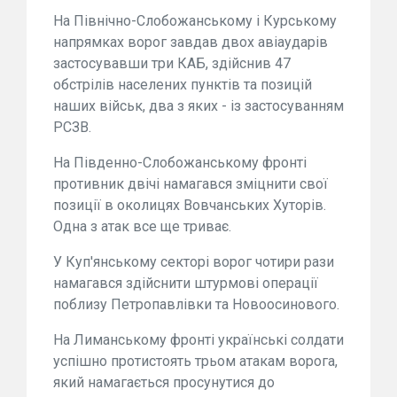
На Північно-Слобожанському і Курському
напрямках ворог завдав двох авіаударів
застосувавши три КАБ, здійснив 47
обстрілів населених пунктів та позицій
наших військ, два з яких - із застосуванням
РСЗВ.
На Південно-Слобожанському фронті
противник двічі намагався зміцнити свої
позиції в околицях Вовчанських Хуторів.
Одна з атак все ще триває.
У Куп'янському секторі ворог чотири рази
намагався здійснити штурмові операції
поблизу Петропавлівки та Новоосинового.
На Лиманському фронті українські солдати
успішно протистоять трьом атакам ворога,
який намагається просунутися до