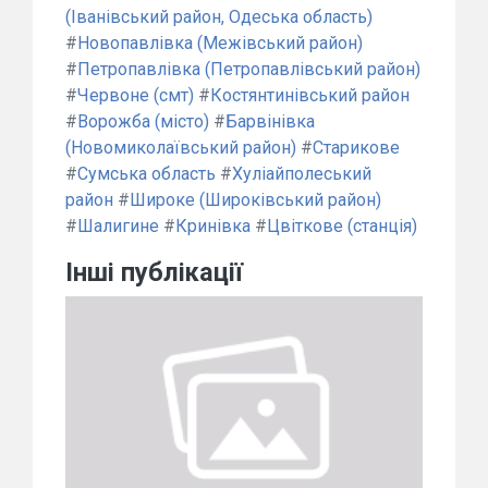
(Іванівський район, Одеська область)
#
Новопавлівка (Межівський район)
#
Петропавлівка (Петропавлівський район)
#
Червоне (смт)
#
Костянтинівський район
#
Ворожба (місто)
#
Барвінівка
(Новомиколаївський район)
#
Старикове
#
Сумська область
#
Хуліайполеський
район
#
Широке (Широківський район)
#
Шалигине
#
Кринівка
#
Цвіткове (станція)
Інші публікації