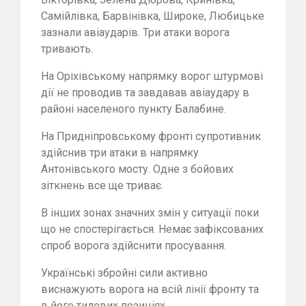
Самійлівка, Барвінівка, Широке, Любицьке
зазнали авіаударів. Три атаки ворога
тривають.
На Оріхівському напрямку ворог штурмові
дії не проводив та завдавав авіаудару в
районі населеного пункту Балабине.
На Придніпровському фронті супротивник
здійснив три атаки в напрямку
Антонівського мосту. Одне з бойових
зіткнень все ще триває.
В інших зонах значних змін у ситуації поки
що не спостерігається. Немає зафіксованих
спроб ворога здійснити просування.
Українські збройні сили активно
виснажують ворога на всій лінії фронту та
в його тилових позиціях.