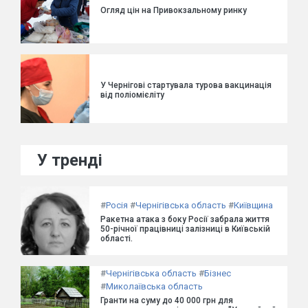
Огляд цін на Привокзальному ринку
У Чернігові стартувала турова вакцинація
від поліомієліту
У тренді
#
Росія
#
Чернігівська область
#
Київщина
Ракетна атака з боку Росії забрала життя
50-річної працівниці залізниці в Київській
області.
#
Чернігівська область
#
Бізнес
#
Миколаївська область
Гранти на суму до 40 000 грн для