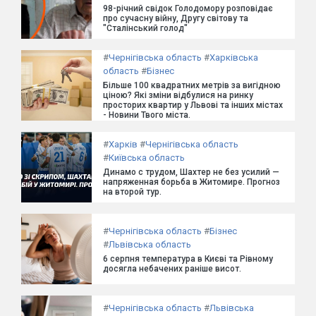
98-річний свідок Голодомору розповідає
про сучасну війну, Другу світову та
"Сталінський голод"
#
Чернігівська область
#
Харківська
область
#
Бізнес
Більше 100 квадратних метрів за вигідною
ціною? Які зміни відбулися на ринку
просторих квартир у Львові та інших містах
- Новини Твого міста.
#
Харків
#
Чернігівська область
#
Київська область
Динамо с трудом, Шахтер не без усилий —
напряженная борьба в Житомире. Прогноз
на второй тур.
#
Чернігівська область
#
Бізнес
#
Львівська область
6 серпня температура в Києві та Рівному
досягла небачених раніше висот.
#
Чернігівська область
#
Львівська