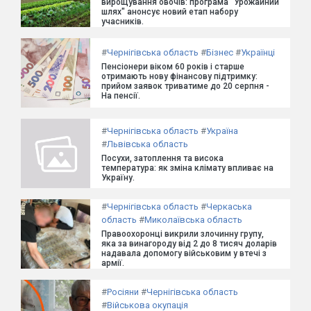
вирощування овочів: програма "Урожайний
шлях" анонсує новий етап набору
учасників.
#
Чернігівська область
#
Бізнес
#
Українці
Пенсіонери віком 60 років і старше
отримають нову фінансову підтримку:
прийом заявок триватиме до 20 серпня -
На пенсії.
#
Чернігівська область
#
Україна
#
Львівська область
Посухи, затоплення та висока
температура: як зміна клімату впливає на
Україну.
#
Чернігівська область
#
Черкаська
область
#
Миколаївська область
Правоохоронці викрили злочинну групу,
яка за винагороду від 2 до 8 тисяч доларів
надавала допомогу військовим у втечі з
армії.
#
Росіяни
#
Чернігівська область
#
Військова окупація