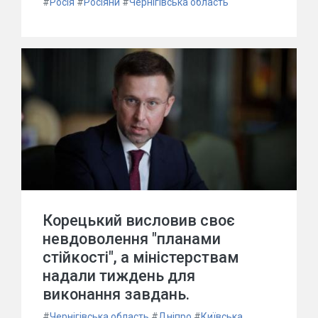
#
Росія
#
Росіяни
#
Чернігівська область
Корецький висловив своє
невдоволення "планами
стійкості", а міністерствам
надали тиждень для
виконання завдань.
#
Чернігівська область
#
Дніпро
#
Київська