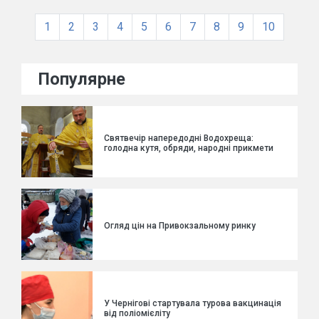
1
2
3
4
5
6
7
8
9
10
Популярне
Святвечір напередодні Водохреща:
голодна кутя, обряди, народні прикмети
Огляд цін на Привокзальному ринку
У Чернігові стартувала турова вакцинація
від поліомієліту