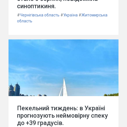
синоптикиня.
#
Чернігівська область
#
Україна
#
Житомирська
область
Пекельний тиждень: в Україні
прогнозують неймовірну спеку
до +39 градусів.