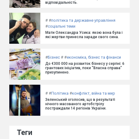
відповідальність.
#
#
політика та державне управління
#
соціальні теми
Мати Олександра Усика: якою вона була і
які жертви принесла заради свого сина.
#
Бізнес
#
#
економіка, бізнес та фінанси
До €300 000 на розвиток бізнесу у серпні: 6
грантових ініціатив, поки "Власна справа"
призупинено.
#
#
Політика
#
конфлікт, війна та мир
Зеленський оголосив, що в результаті
нічного масованого артобстрілу
постраждали 14 регіонів України.
Теги