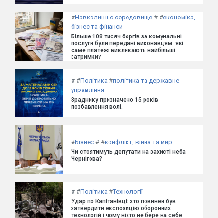
#
Навколишнє середовище
#
#
економіка,
бізнес та фінанси
Більше 108 тисяч боргів за комунальні
послуги були передані виконавцям: які
саме платежі викликають найбільші
затримки?
#
#
Політика
#
політика та державне
управління
Зраднику призначено 15 років
позбавлення волі.
#
Бізнес
#
#
конфлікт, війна та мир
Чи стоятимуть депутати на захисті неба
Чернігова?
#
#
Політика
#
Технології
Удар по Капітанівці: хто повинен був
затвердити експозицію оборонних
технологій і чому ніхто не бере на себе