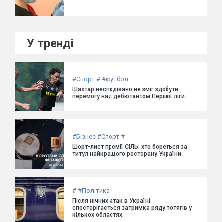
У тренді
#
Спорт
#
#
футбол
Шахтар несподівано не зміг здобути
перемогу над дебютантом Першої ліги.
#
Бізнес
#
Спорт
#
Шорт-лист премії СІЛЬ: хто бореться за
титул найкращого ресторану України
#
#
Політика
Після нічних атак в Україні
спостерігається затримка ряду потягів у
кількох областях.