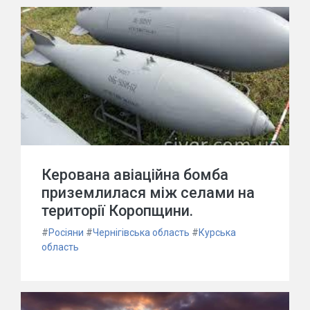
Керована авіаційна бомба
приземлилася між селами на
території Коропщини.
#
Росіяни
#
Чернігівська область
#
Курська
область