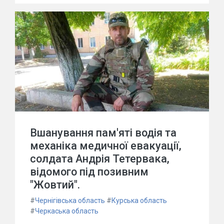
Вшанування пам'яті водія та
механіка медичної евакуації,
солдата Андрія Тетервака,
відомого під позивним
"Жовтий".
#
Чернігівська область
#
Курська область
#
Черкаська область