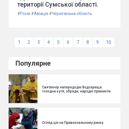
території Сумської області.
#
Росія
#
Авіація
#
Чернігівська область
1
2
3
4
5
6
7
8
9
10
Популярне
Святвечір напередодні Водохреща:
голодна кутя, обряди, народні прикмети
Огляд цін на Привокзальному ринку