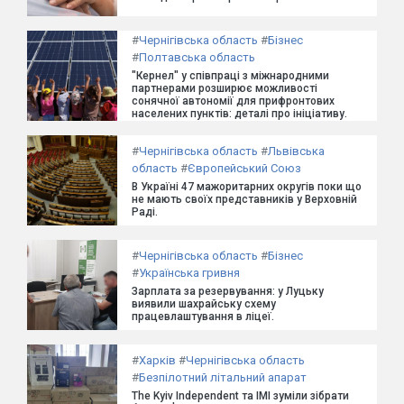
#
Чернігівська область
#
Бізнес
#
Полтавська область
"Кернел" у співпраці з міжнародними
партнерами розширює можливості
сонячної автономії для прифронтових
населених пунктів: деталі про ініціативу.
#
Чернігівська область
#
Львівська
область
#
Європейський Союз
В Україні 47 мажоритарних округів поки що
не мають своїх представників у Верховній
Раді.
#
Чернігівська область
#
Бізнес
#
Українська гривня
Зарплата за резервування: у Луцьку
виявили шахрайську схему
працевлаштування в ліцеї.
#
Харків
#
Чернігівська область
#
Безпілотний літальний апарат
The Kyiv Independent та ІМІ зуміли зібрати