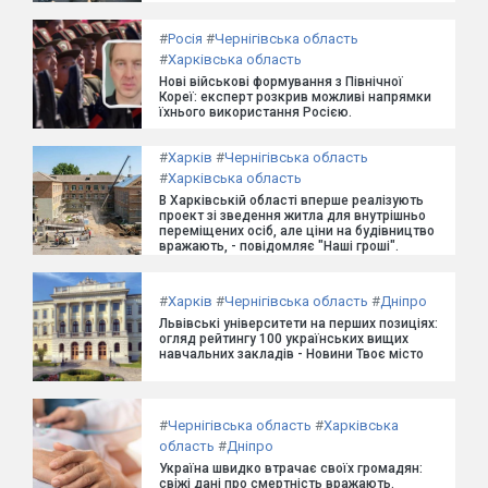
#
Росія
#
Чернігівська область
#
Харківська область
Нові військові формування з Північної
Кореї: експерт розкрив можливі напрямки
їхнього використання Росією.
#
Харків
#
Чернігівська область
#
Харківська область
В Харківській області вперше реалізують
проект зі зведення житла для внутрішньо
переміщених осіб, але ціни на будівництво
вражають, - повідомляє "Наші гроші".
#
Харків
#
Чернігівська область
#
Дніпро
Львівські університети на перших позиціях:
огляд рейтингу 100 українських вищих
навчальних закладів - Новини Твоє місто
#
Чернігівська область
#
Харківська
область
#
Дніпро
Україна швидко втрачає своїх громадян:
свіжі дані про смертність вражають.