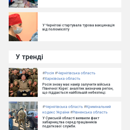
У Чернігові стартувала турова вакцинація
від поліомієліту
У тренді
#
Росія
#
Чернігівська область
#
Харківська область
Росія знову має намір залучити війська
Північної Кореї: аналітик визначив регіон,
що піддається найбільшій небезпеці.
#
Чернігівська область
#
Кримінальний
кодекс України
#
Рівненська область
У Сумській області виявили факт
хабарництва серед працівників
податкової служби.