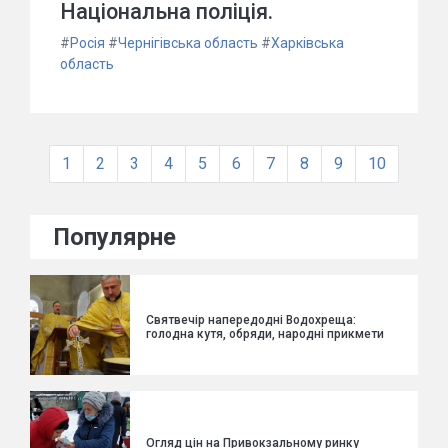
Національна поліція.
#
Росія
#
Чернігівська область
#
Харківська
область
1
2
3
4
5
6
7
8
9
10
Популярне
Святвечір напередодні Водохреща:
голодна кутя, обряди, народні прикмети
Огляд цін на Привокзальному ринку