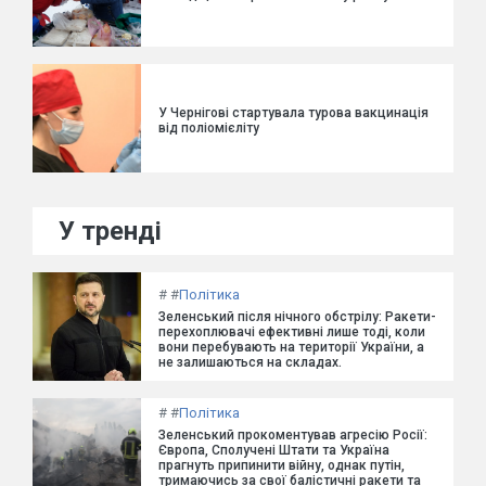
У Чернігові стартувала турова вакцинація
від поліомієліту
У тренді
#
#
Політика
Зеленський після нічного обстрілу: Ракети-
перехоплювачі ефективні лише тоді, коли
вони перебувають на території України, а
не залишаються на складах.
#
#
Політика
Зеленський прокоментував агресію Росії:
Європа, Сполучені Штати та Україна
прагнуть припинити війну, однак путін,
тримаючись за свої балістичні ракети та