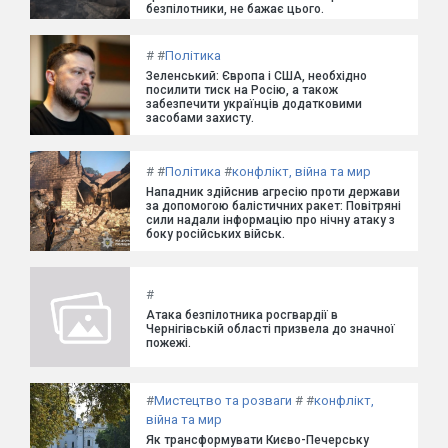
безпілотники, не бажає цього.
#
#
Політика
Зеленський: Європа і США, необхідно
посилити тиск на Росію, а також
забезпечити українців додатковими
засобами захисту.
#
#
Політика
#
конфлікт, війна та мир
Нападник здійснив агресію проти держави
за допомогою балістичних ракет: Повітряні
сили надали інформацію про нічну атаку з
боку російських військ.
#
Атака безпілотника росгвардії в
Чернігівській області призвела до значної
пожежі.
#
Мистецтво та розваги
#
#
конфлікт,
війна та мир
Як трансформувати Києво-Печерську