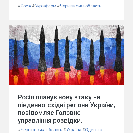
#
Росія
#
Укрінформ
#
Чернігівська область
Росія планує нову атаку на
південно-східні регіони України,
повідомляє Головне
управління розвідки.
#
Чернігівська область
#
Україна
#
Одеська