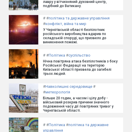
лавру у вітчизняний духовний центр,
подібний до Ватикану.
#
#
політика та державне управління
#
конфлікт, війна та мир
У Чернігівській області безпілотник
російського виробництва вдарив по
складській споруді, що призвело до
виникнення пожежі.
#
#
Політика
#
суспільство
Нічна повітряна атака безпілотників з боку
Російської Федерації на територію
Київської області призвела до загибелі
трьох людей.
#
Навколишнє середовище
#
#
метеорологія
Більше 20 годин, а часом і цілу добу -
військовий розкрив причини значного
подовження часу дії повітряних тривог у
Чернігівській області.
#
#
Політика
#
політика та державне
управління