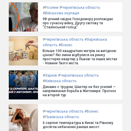
#
Росіяни
#
Чернігівська область
#
Військова окупація
98-річний свідок Голодомору розповідає
про сучасну війну, Другу світову та
"Сталінський голод"
#
Чернігівська область
#
Харківська
область
#
Бізнес
Більше 100 квадратних метрів за вигідною
ціною? Які зміни відбулися на ринку
просторих квартир у Львові та інших містах
- Новини Твого міста.
#
Харків
#
Чернігівська область
#
Київська область
Динамо с трудом, Шахтер не без усилий —
напряженная борьба в Житомире. Прогноз
на второй тур.
#
Чернігівська область
#
Бізнес
#
Львівська область
6 серпня температура в Києві та Рівному
досягла небачених раніше висот.