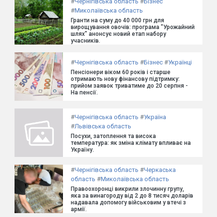
#
Чернігівська область
#
Бізнес
#
Миколаївська область
Гранти на суму до 40 000 грн для
вирощування овочів: програма "Урожайний
шлях" анонсує новий етап набору
учасників.
#
Чернігівська область
#
Бізнес
#
Українці
Пенсіонери віком 60 років і старше
отримають нову фінансову підтримку:
прийом заявок триватиме до 20 серпня -
На пенсії.
#
Чернігівська область
#
Україна
#
Львівська область
Посухи, затоплення та висока
температура: як зміна клімату впливає на
Україну.
#
Чернігівська область
#
Черкаська
область
#
Миколаївська область
Правоохоронці викрили злочинну групу,
яка за винагороду від 2 до 8 тисяч доларів
надавала допомогу військовим у втечі з
армії.