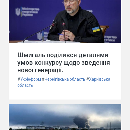
Шмигаль поділився деталями
умов конкурсу щодо зведення
нової генерації.
#
Укрінформ
#
Чернігівська область
#
Харківська
область