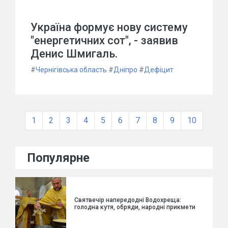
Україна формує нову систему
"енергетичних сот", - заявив
Денис Шмигаль.
#
Чернігівська область
#
Дніпро
#
Дефіцит
1
2
3
4
5
6
7
8
9
10
Популярне
Святвечір напередодні Водохреща:
голодна кутя, обряди, народні прикмети