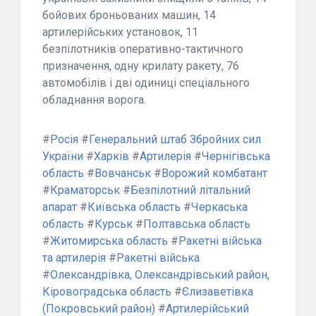
бойових броньованих машин, 14
артилерійських установок, 11
безпілотників оперативно-тактичного
призначення, одну крилату ракету, 76
автомобілів і дві одиниці спеціального
обладнання ворога.
#
Росія
#
Генеральний штаб Збройних сил
України
#
Харків
#
Артилерія
#
Чернігівська
область
#
Вовчанськ
#
Ворожий комбатант
#
Краматорськ
#
Безпілотний літальний
апарат
#
Київська область
#
Черкаська
область
#
Курськ
#
Полтавська область
#
Житомирська область
#
Ракетні війська
та артилерія
#
Ракетні війська
#
Олександрівка, Олександрівський район,
Кіровоградська область
#
Єлизаветівка
(Покровський район)
#
Артилерійський