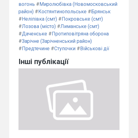
вогонь
#
Миролюбівка (Новомосковський
район)
#
Костянтинопольське
#
Брянськ
#
Неліпівка (смт)
#
Покровське (смт)
#
Лозова (місто)
#
Лиманське (смт)
#
Даченське
#
Протиповітряна оборона
#
Зарічне (Зарічненський район)
#
Предтечине
#
Ступочки
#
Військові дії
Інші публікації