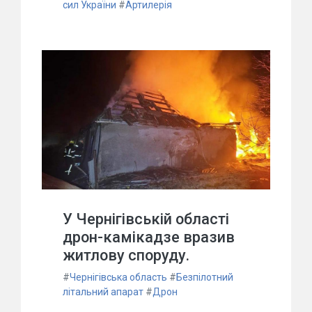
сил України
#
Артилерія
У Чернігівській області
дрон-камікадзе вразив
житлову споруду.
#
Чернігівська область
#
Безпілотний
літальний апарат
#
Дрон