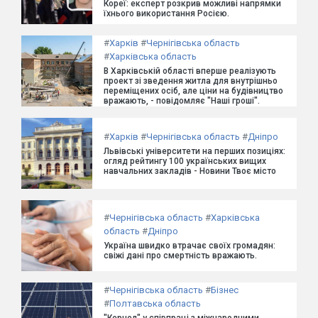
Кореї: експерт розкрив можливі напрямки
їхнього використання Росією.
#
Харків
#
Чернігівська область
#
Харківська область
В Харківській області вперше реалізують
проект зі зведення житла для внутрішньо
переміщених осіб, але ціни на будівництво
вражають, - повідомляє "Наші гроші".
#
Харків
#
Чернігівська область
#
Дніпро
Львівські університети на перших позиціях:
огляд рейтингу 100 українських вищих
навчальних закладів - Новини Твоє місто
#
Чернігівська область
#
Харківська
область
#
Дніпро
Україна швидко втрачає своїх громадян:
свіжі дані про смертність вражають.
#
Чернігівська область
#
Бізнес
#
Полтавська область
"Кернел" у співпраці з міжнародними