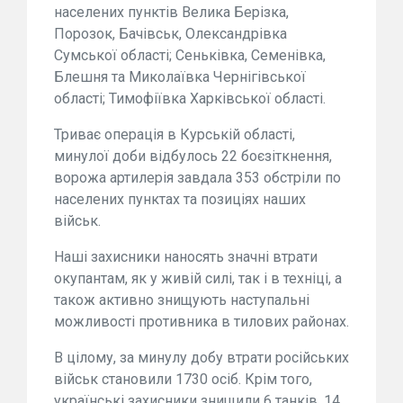
населених пунктів Велика Берізка,
Порозок, Бачівськ, Олександрівка
Сумської області; Сеньківка, Семенівка,
Блешня та Миколаївка Чернігівської
області; Тимофіївка Харківської області.
Триває операція в Курській області,
минулої доби відбулось 22 боєзіткнення,
ворожа артилерія завдала 353 обстріли по
населених пунктах та позиціях наших
військ.
Наші захисники наносять значні втрати
окупантам, як у живій силі, так і в техніці, а
також активно знищують наступальні
можливості противника в тилових районах.
В цілому, за минулу добу втрати російських
військ становили 1730 осіб. Крім того,
українські захисники знищили 6 танків, 14