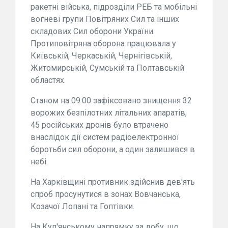
ракетні війська, підрозділи РЕБ та мобільні
вогневі групи Повітряних Сил та інших
складових Сил оборони України.
Протиповітряна оборона працювала у
Київській, Черкаській, Чернігівській,
Житомирській, Сумській та Полтавській
областях.
Станом на 09:00 зафіксовано знищення 32
ворожих безпілотних літальних апаратів,
45 російських дронів було втрачено
внаслідок дії систем радіоелектронної
боротьби сил оборони, а один залишився в
небі.
На Харківщині противник здійснив дев'ять
спроб просунутися в зонах Вовчанська,
Козачої Лопані та Гоптівки.
На Куп'янському напрямку за добу, що