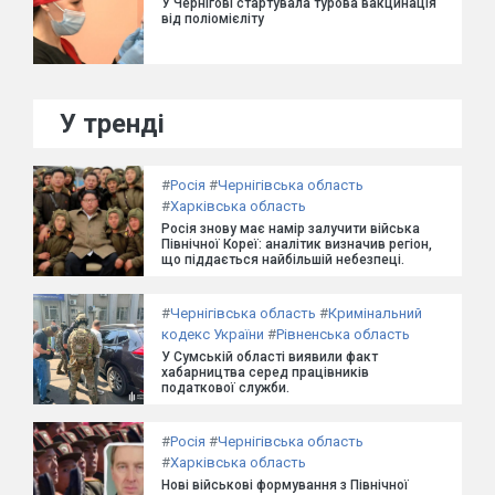
У Чернігові стартувала турова вакцинація
від поліомієліту
У тренді
#
Росія
#
Чернігівська область
#
Харківська область
Росія знову має намір залучити війська
Північної Кореї: аналітик визначив регіон,
що піддається найбільшій небезпеці.
#
Чернігівська область
#
Кримінальний
кодекс України
#
Рівненська область
У Сумській області виявили факт
хабарництва серед працівників
податкової служби.
#
Росія
#
Чернігівська область
#
Харківська область
Нові військові формування з Північної