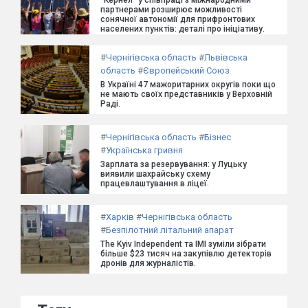
партнерами розширює можливості
сонячної автономії для прифронтових
населених пунктів: деталі про ініціативу.
#
Чернігівська область
#
Львівська
область
#
Європейський Союз
В Україні 47 мажоритарних округів поки що
не мають своїх представників у Верховній
Раді.
#
Чернігівська область
#
Бізнес
#
Українська гривня
Зарплата за резервування: у Луцьку
виявили шахрайську схему
працевлаштування в ліцеї.
#
Харків
#
Чернігівська область
#
Безпілотний літальний апарат
The Kyiv Independent та ІМІ зуміли зібрати
більше $23 тисяч на закупівлю детекторів
дронів для журналістів.