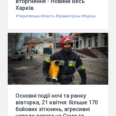
вторгнення - Новини Весь
Харків.
#
Чернігівська область
#
Краматорськ
#
Курськ
Основні події ночі та ранку
вівторка, 21 квітня: більше 170
бойових зіткнень, агресивні
напади ворога на Суми та