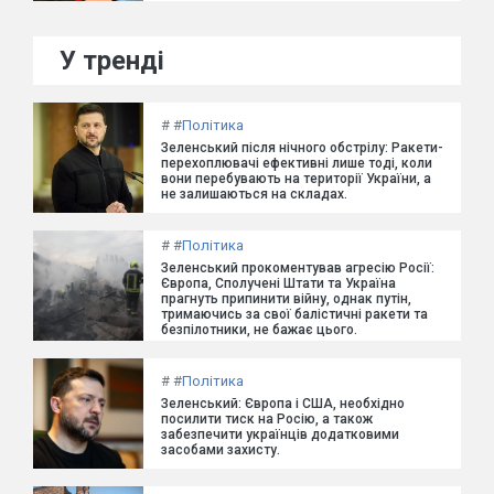
У тренді
#
#
Політика
Зеленський після нічного обстрілу: Ракети-
перехоплювачі ефективні лише тоді, коли
вони перебувають на території України, а
не залишаються на складах.
#
#
Політика
Зеленський прокоментував агресію Росії:
Європа, Сполучені Штати та Україна
прагнуть припинити війну, однак путін,
тримаючись за свої балістичні ракети та
безпілотники, не бажає цього.
#
#
Політика
Зеленський: Європа і США, необхідно
посилити тиск на Росію, а також
забезпечити українців додатковими
засобами захисту.