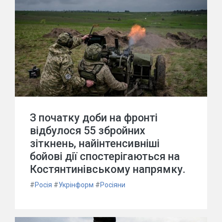
З початку доби на фронті
відбулося 55 збройних
зіткнень, найінтенсивніші
бойові дії спостерігаються на
Костянтинівському напрямку.
#
Росія
#
Укрінформ
#
Росіяни