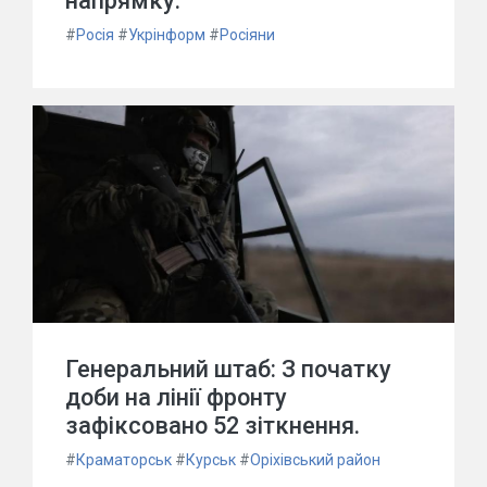
напрямку.
#
Росія
#
Укрінформ
#
Росіяни
Генеральний штаб: З початку
доби на лінії фронту
зафіксовано 52 зіткнення.
#
Краматорськ
#
Курськ
#
Оріхівський район