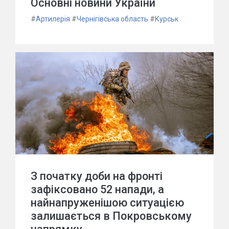
Основні новини України
#
Артилерія
#
Чернігівська область
#
Курськ
З початку доби на фронті
зафіксовано 52 напади, а
найнапруженішою ситуацією
залишається в Покровському