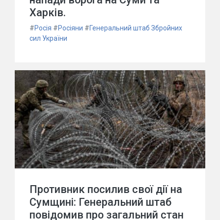
Харків.
#
Росія
#
Росіяни
#
Генеральний штаб Збройних
сил України
Противник посилив свої дії на
Сумщині: Генеральний штаб
повідомив про загальний стан