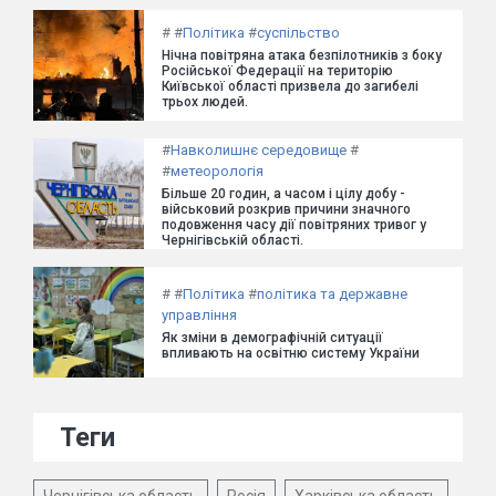
#
#
Політика
#
суспільство
Нічна повітряна атака безпілотників з боку
Російської Федерації на територію
Київської області призвела до загибелі
трьох людей.
#
Навколишнє середовище
#
#
метеорологія
Більше 20 годин, а часом і цілу добу -
військовий розкрив причини значного
подовження часу дії повітряних тривог у
Чернігівській області.
#
#
Політика
#
політика та державне
управління
Як зміни в демографічній ситуації
впливають на освітню систему України
Теги