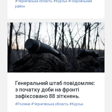
#
Чернігівська область
#
Курськ
#
Покровський
район
Генеральний штаб повідомляє:
з початку доби на фронті
зафіксовано 88 зіткнень.
#
Росіяни
#
Чернігівська область
#
Курськ