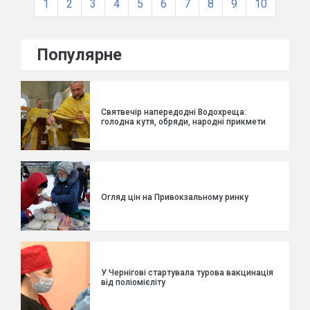
1
2
3
4
5
6
7
8
9
10
Популярне
Святвечір напередодні Водохреща:
голодна кутя, обряди, народні прикмети
Огляд цін на Привокзальному ринку
У Чернігові стартувала турова вакцинація
від поліомієліту