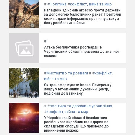
#
#
Політика
#
конфлікт, війна та мир
Нападник здійснив агресію проти держави
за допомогою балістичних ракет: Повітряні
сили надали інформацію про нічну атаку з
боку російських військ.
#
Атака безпілотника росгвардії в
Чернігівській області призвела до значної
пожежі.
#
Мистецтво та розваги
#
#
конфлікт,
війна та мир
Як трансформувати Києво-Печерську
лавру у вітчизняний духовний центр,
подібний до Ватикану.
#
#
політика та державне управління
#
конфлікт, війна та мир
У Чернігівській області безпілотник
російського виробництва вдарив по
складській споруді, що призвело до
виникнення пожежі.