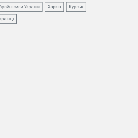
бройні сили України
Харків
Курськ
країнці