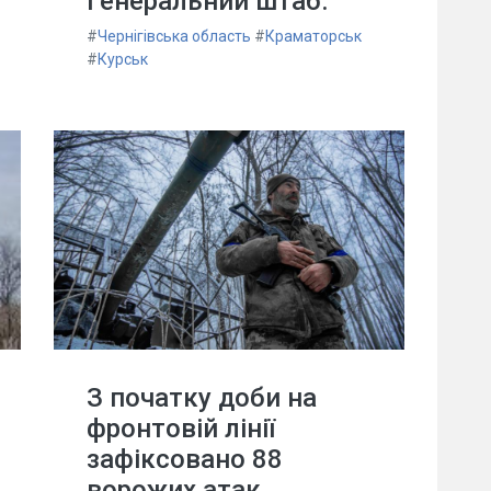
Генеральний штаб.
#
Чернігівська область
#
Краматорськ
#
Курськ
З початку доби на
фронтовій лінії
зафіксовано 88
ворожих атак,