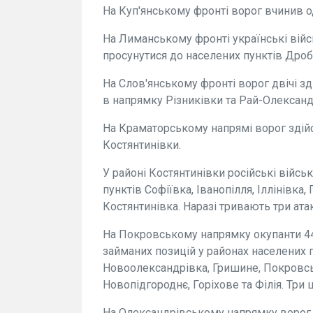
На Куп'янському фронті ворог вчинив од
На Лиманському фронті українські війс
просунутися до населених пунктів Дро
На Слов'янському фронті ворог двічі з
в напрямку Різниківки та Рай-Олександ
На Краматорському напрямі ворог здій
Костянтинівки.
У районі Костянтинівки російські війсь
пунктів Софіївка, Іванопілля, Іллінівка
Костянтинівка. Наразі тривають три ата
На Покровському напрямку окупанти 44 
займаних позицій у районах населених 
Новоолександрівка, Гришине, Покровсь
Новопідгороднє, Горіхове та Філія. Три
На Олександрівському напрямку ворог сі