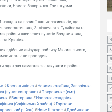
аївки, Нового Запоріжжя. Три штурми
 нападів на позиції наших захисників, що
нокостянтинівки, Залізничного, Гуляйполя та
пили райони населених пунктів Воздвижівка,
Ч
і та Кринівка.
Х
ник здійснив авіаудар поблизу Микильського,
рмових атак не проводив.
Д
и один раз намагалися атакувати в районі
Б
П
ьк
#
Костянтинівка
#
Новомиколаївка, Запорізька
Р
ка (пункт контролю)
#
Покровське (смт)
вськ
#
Винторівка
#
Новоолександрівка
М
офіївка (Софіївський район)
#
Горіхове
Х
кровський район)
#
Нове Шахове
#
Дробишеве