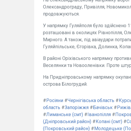
Олександрограду, Привілля, Новомикол
продовжуються.
У напрямку Гуляйполя було здійснено 11
розташовані в околицях Рівнопілля, Оле
Мирного. А також, під авіаудари потра
Гуляйпільське, Єгорівка, Долинка, Копан
В районі Оріхівського напрямку против
Веселянки та Новооленівки. Проте шту
На Придніпровському напрямку окупант
острова Білогрудий.
#
Росіяни
#
Чернігівська область
#
Курс
область
#
Запоріжжя
#
Бачівськ
#
Рижів
#
Лиманське (смт)
#
Іванопілля
#
Покро
(Дніпровський район)
#
Копані (смт)
#
С
(Покровський район)
#
Молодецьке (По