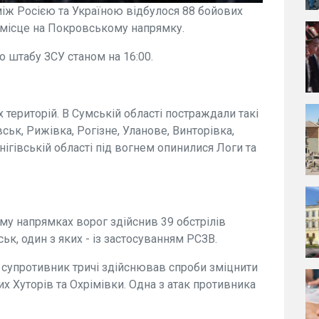
у між Росією та Україною відбулося 88 бойових
 місце на Покровському напрямку.
о штабу ЗСУ станом на 16:00.
територій. В Сумській області постраждали такі
вськ, Рижівка, Рогізне, Уланове, Винторівка,
ігівській області під вогнем опинилися Логи та
у напрямках ворог здійснив 39 обстрілів
ьк, один з яких - із застосуванням РСЗВ.
супротивник тричі здійснював спроби зміцнити
их Хуторів та Охрімівки. Одна з атак противника