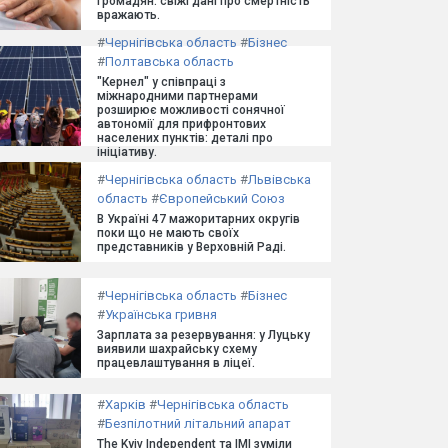
громадян: свіжі дані про смертність
вражають.
#
Чернігівська область
#
Бізнес
#
Полтавська область
"Кернел" у співпраці з
міжнародними партнерами
розширює можливості сонячної
автономії для прифронтових
населених пунктів: деталі про
ініціативу.
#
Чернігівська область
#
Львівська
область
#
Європейський Союз
В Україні 47 мажоритарних округів
поки що не мають своїх
представників у Верховній Раді.
#
Чернігівська область
#
Бізнес
#
Українська гривня
Зарплата за резервування: у Луцьку
виявили шахрайську схему
працевлаштування в ліцеї.
#
Харків
#
Чернігівська область
#
Безпілотний літальний апарат
The Kyiv Independent та ІМІ зуміли