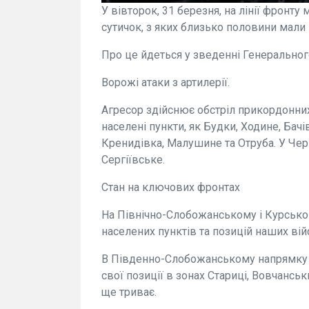
У вівторок, 31 березня, на лінії фронт
сутичок, з яких близько половини мали
Про це йдеться у зведенні Генеральног
Ворожі атаки з артилерії.
Агресор здійснює обстріл прикордонних 
населені пункти, як Будки, Ходине, Бачі
Кренидівка, Малушине та Отруба. У Черн
Сергіївське.
Стан на ключових фронтах
На Північно-Слобожанському і Курськом
населених пунктів та позицій наших війс
В Південно-Слобожанському напрямку 
свої позиції в зонах Стариці, Вовчанськ
ще триває.