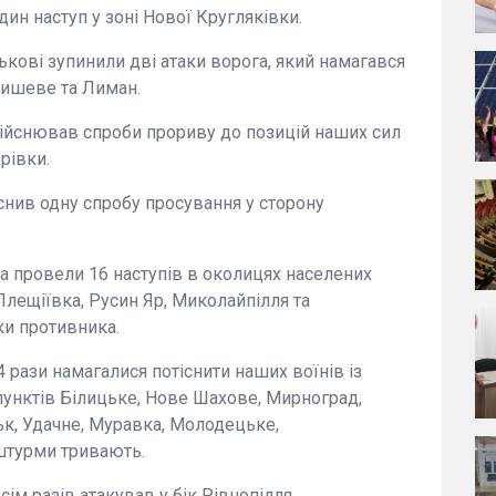
ин наступ у зоні Нової Кругляківки.
ькові зупинили дві атаки ворога, який намагався
бишеве та Лиман.
дійснював спроби прориву до позицій наших сил
рівки.
снив одну спробу просування у сторону
ка провели 16 наступів в околицях населених
, Плещіївка, Русин Яр, Миколайпілля та
ки противника.
рази намагалися потіснити наших воїнів із
пунктів Білицьке, Нове Шахове, Мирноград,
к, Удачне, Муравка, Молодецьке,
 штурми тривають.
м разів атакував у бік Рівнопілля,