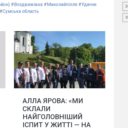
айон)
#
Воздвижівка
#
Миколайпілля
#
Удачне
З
#
Сумська область
У
АЛЛА ЯРОВА: «МИ
СКЛАЛИ
НАЙГОЛОВНІШИЙ
ІСПИТ У ЖИТТІ — НА