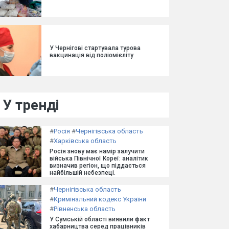
У Чернігові стартувала турова
вакцинація від поліомієліту
У тренді
#
Росія
#
Чернігівська область
#
Харківська область
Росія знову має намір залучити
війська Північної Кореї: аналітик
визначив регіон, що піддається
найбільшій небезпеці.
#
Чернігівська область
#
Кримінальний кодекс України
#
Рівненська область
У Сумській області виявили факт
хабарництва серед працівників