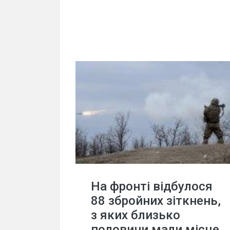
На фронті відбулося
88 збройних зіткнень,
з яких близько
половини мали місце