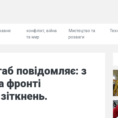
жавне
конфлікт, війна
Мистецтво та
Техн
та мир
розваги
аб повідомляє: з
а фронті
 зіткнень.