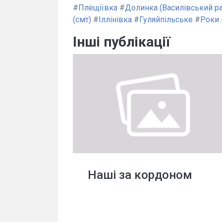
#
Плещіївка
#
Долинка (Василівський р
(смт)
#
Іллінівка
#
Гуляйпільське
#
Роки
Інші публікації
Наші за кордоном