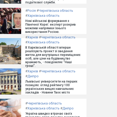
податкової служби.
#
Росія
#
Чернігівська область
#
Харківська область
Нові військові формування з
Північної Кореї: експерт розкрив
можливі напрямки їхнього
використання Росією.
#
Харків
#
Чернігівська область
#
Харківська область
В Харківській області вперше
реалізують проект зі зведення
житла для внутрішньо переміщених
осіб, але ціни на будівництво
вражають, - повідомляє "Наші
гроші".
#
Харків
#
Чернігівська область
#
Дніпро
Львівські університети на перших
позиціях: огляд рейтингу 100
українських вищих навчальних
закладів - Новини Твоє місто
#
Чернігівська область
#
Харківська область
#
Дніпро
Україна швидко втрачає своїх