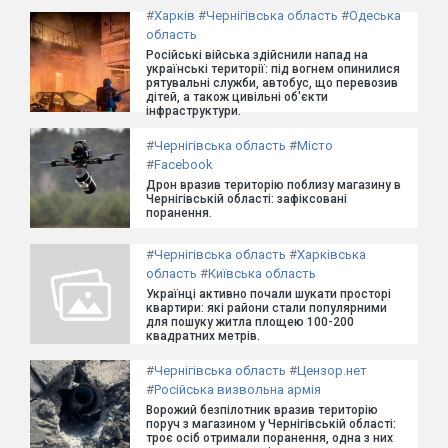
#
Харків
#
Чернігівська область
#
Одеська
область
Російські війська здійснили напад на
українські території: під вогнем опинилися
рятувальні служби, автобус, що перевозив
дітей, а також цивільні об'єкти
інфраструктури.
#
Чернігівська область
#
Місто
#
Facebook
Дрон вразив територію поблизу магазину в
Чернігівській області: зафіксовані
поранення.
#
Чернігівська область
#
Харківська
область
#
Київська область
Українці активно почали шукати просторі
квартири: які райони стали популярними
для пошуку житла площею 100-200
квадратних метрів.
#
Чернігівська область
#
Цензор.нет
#
Російська визвольна армія
Ворожий безпілотник вразив територію
поруч з магазином у Чернігівській області:
троє осіб отримали поранення, одна з них