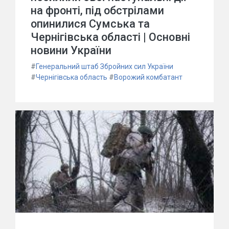
на фронті, під обстрілами
опинилися Сумська та
Чернігівська області | Основні
новини України
#
Генеральний штаб Збройних сил України
#
Чернігівська область
#
Ворожий комбатант