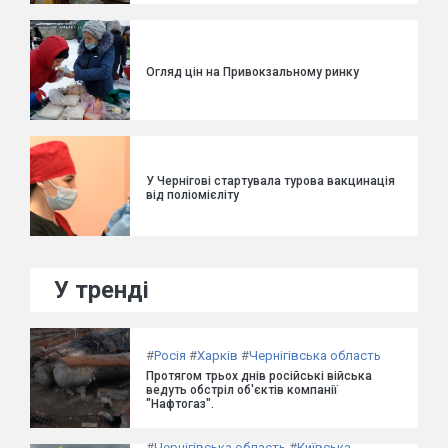
Огляд цін на Привокзальному ринку
У Чернігові стартувала турова вакцинація
від поліомієліту
У тренді
#
Росія
#
Харків
#
Чернігівська область
Протягом трьох днів російські війська
ведуть обстріл об'єктів компанії
"Нафтогаз".
#
Чернігівська область
#
Київська