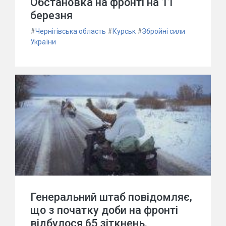
Обстановка на фронті на 11
березня
#
Чернігівська область
#
Курськ
#
Збройні сили
України
Генеральний штаб повідомляє,
що з початку доби на фронті
відбулося 65 зіткнень.