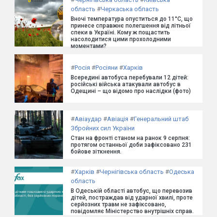
область
#
Черкаська область
Вночі температура опуститься до 11°C, що
принесе справжнє полегшення від літньої
спеки в Україні. Кому ж пощастить
насолодитися цими прохолодними
моментами?
#
Росія
#
Росіяни
#
Харків
Всередині автобуса перебували 12 дітей:
російські війська атакували автобус в
Одещині – що відомо про наслідки (фото)
#
Авіаудар
#
Авіація
#
Генеральний штаб
Збройних сил України
Стан на фронті станом на ранок 9 серпня:
протягом останньої доби зафіксовано 231
бойове зіткнення.
#
Харків
#
Чернігівська область
#
Одеська
область
В Одеській області автобус, що перевозив
дітей, постраждав від ударної хвилі, проте
серйозних травм не зафіксовано,
повідомляє Міністерство внутрішніх справ.