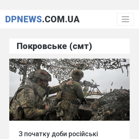
DPNEWS
.COM.UA
Покровське (смт)
З початку доби російські