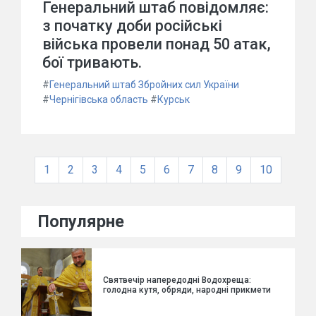
Генеральний штаб повідомляє:
з початку доби російські
війська провели понад 50 атак,
бої тривають.
#
Генеральний штаб Збройних сил України
#
Чернігівська область
#
Курськ
1
2
3
4
5
6
7
8
9
10
Популярне
Святвечір напередодні Водохреща:
голодна кутя, обряди, народні прикмети