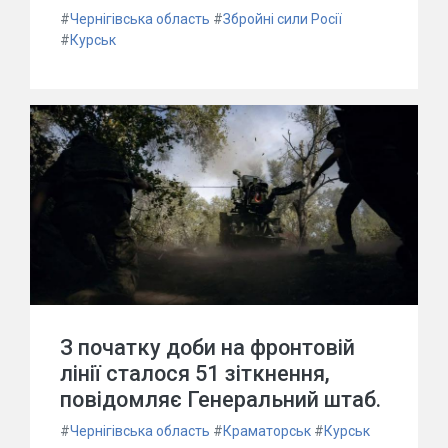
#
Чернігівська область
#
Збройні сили Росії
#
Курськ
З початку доби на фронтовій
лінії сталося 51 зіткнення,
повідомляє Генеральний штаб.
#
Чернігівська область
#
Краматорськ
#
Курськ