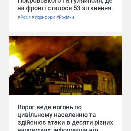
Покровського та Гуляйполя, де
на фронті сталося 53 зіткнення.
#
Росія
#
Укрінформ
#
Росіяни
Ворог веде вогонь по
цивільному населенню та
здійснює атаки в десяти різних
напрямках: інформація від