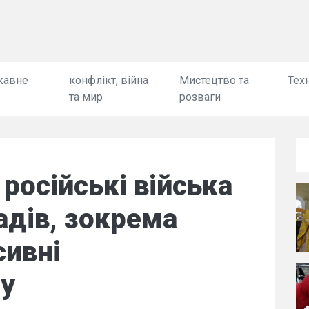
жавне
конфлікт, війна
Мистецтво та
Техн
та мир
розваги
російські війська
адів, зокрема
сивні
 у