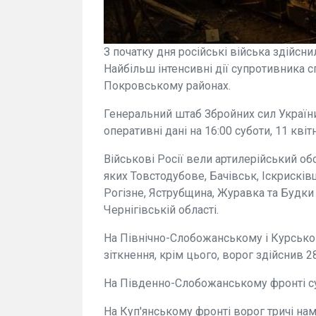
З початку дня російські війська здійснил
Найбільш інтенсивні дії супротивника 
Покровському районах.
Генеральний штаб Збройних сил України
оперативні дані на 16:00 суботи, 11 кві
Військові Росії вели артилерійський об
яких Товстодубове, Бачівськ, Іскрисків
Рогізне, Яструбщина, Журавка та Будки в
Чернігівській області.
На Північно-Слобожанському і Курсько
зіткнення, крім цього, ворог здійснив 28
На Південно-Слобожанському фронті су
На Куп'янському фронті ворог тричі нам