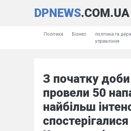
DPNEWS
.COM.UA
Політика
Бізнес
політика та дер
управління
З початку доби 
провели 50 нап
найбільш інтен
спостерігалися