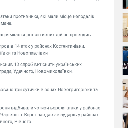
атаки противника, які мали місце неподалік
имана.
апрямках ворог активних дій не проводив.
ровів 14 атак у районах Костянтинівки,
фіївки та Новопавлівки.
йснив 13 спроб витіснити українських
града, Удачного, Новомиколаївки,
овано три сутички в зонах Новогригорівки та
рони відбивали чотири ворожі атаки у районах
 Чарівного. Ворог завдав авіаударів у районах
вного, Рівного.