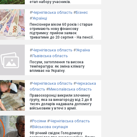
етап набору учасників.
#
Чернігівська область
#
Бізнес
#
Українці
Пенсіонери віком 60 років і старше
отримають нову фінансову
підтримку: прийом заявок
триватиме до 20 серпня - На пенсії.
#
Чернігівська область
#
Україна
#
Львівська область
Посухи, затоплення та висока
температура: як зміна клімату
впливає на Україну.
#
Чернігівська область
#
Черкаська
область
#
Миколаївська область
Правоохоронці викрили злочинну
групу, яка за винагороду від 2 до 8
тисяч доларів надавала допомогу
військовим у втечі з армії.
#
Росіяни
#
Чернігівська область
#
Військова окупація
98-річний свідок Голодомору