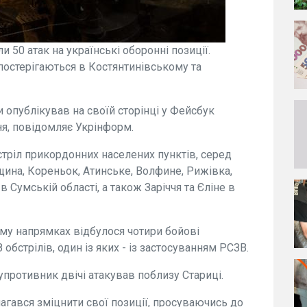
и 50 атак на українські оборонні позиції.
спостерігаються в Костянтинівському та
 опублікував на своїй сторінці у Фейсбук
тня, повідомляє Укрінформ.
стріл прикордонних населених пунктів, серед
щина, Кореньок, Атинське, Волфине, Рижівка,
 Сумській області, а також Заріччя та Єліне в
му напрямках відбулося чотири бойові
 обстрілів, один із яких - із застосуванням РСЗВ.
противник двічі атакував поблизу Стариці.
агався зміцнити свої позиції, просуваючись до