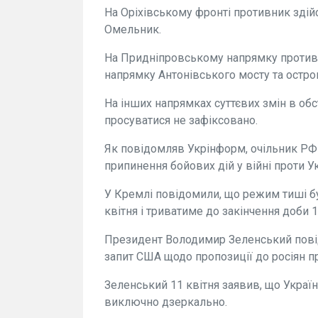
На Оріхівському фронті противник здійс
Омельник.
На Придніпровському напрямку противн
напрямку Антонівського мосту та остро
На інших напрямках суттєвих змін в обс
просуватися не зафіксовано.
Як повідомляв Укрінформ, очільник РФ
припинення бойових дій у війні проти У
У Кремлі повідомили, що режим тиші б
квітня і триватиме до закінчення доби 1
Президент Володимир Зеленський повід
запит США щодо пропозиції до росіян 
Зеленський 11 квітня заявив, що Украї
виключно дзеркально.