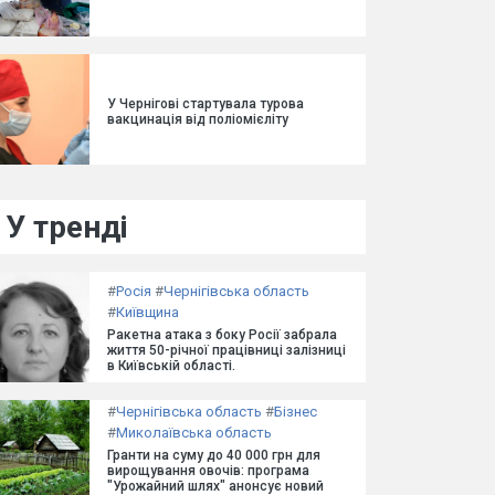
У Чернігові стартувала турова
вакцинація від поліомієліту
У тренді
#
Росія
#
Чернігівська область
#
Київщина
Ракетна атака з боку Росії забрала
життя 50-річної працівниці залізниці
в Київській області.
#
Чернігівська область
#
Бізнес
#
Миколаївська область
Гранти на суму до 40 000 грн для
вирощування овочів: програма
"Урожайний шлях" анонсує новий