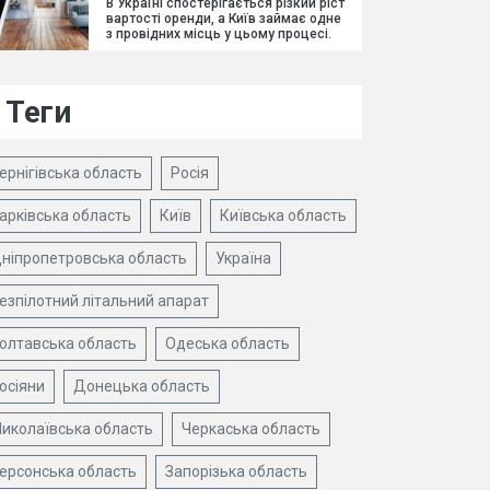
В Україні спостерігається різкий ріст
вартості оренди, а Київ займає одне
з провідних місць у цьому процесі.
Теги
ернігівська область
Росія
арківська область
Київ
Київська область
ніпропетровська область
Україна
езпілотний літальний апарат
олтавська область
Одеська область
осіяни
Донецька область
иколаївська область
Черкаська область
ерсонська область
Запорізька область