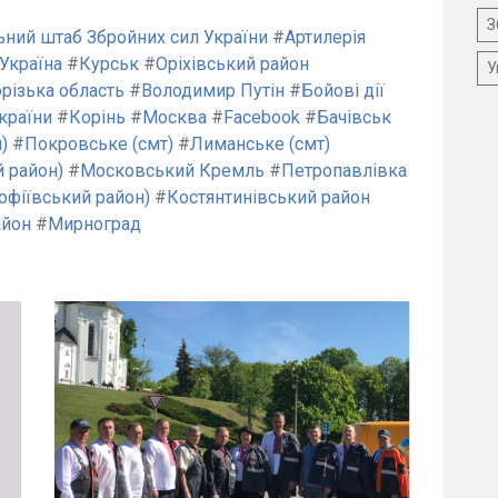
З
ьний штаб Збройних сил України
#
Артилерія
Україна
#
Курськ
#
Оріхівський район
У
різька область
#
Володимир Путін
#
Бойові дії
країни
#
Корінь
#
Москва
#
Facebook
#
Бачівськ
)
#
Покровське (смт)
#
Лиманське (смт)
й район)
#
Московський Кремль
#
Петропавлівка
офіївський район)
#
Костянтинівський район
айон
#
Мирноград