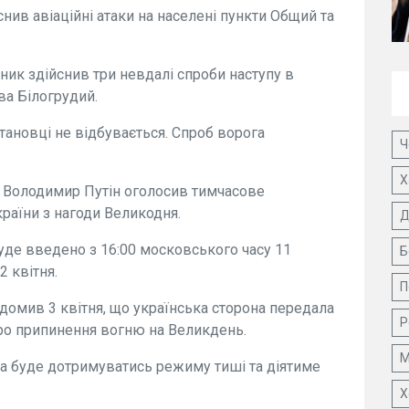
нив авіаційні атаки на населені пункти Общий та
ик здійснив три невдалі спроби наступу в
ва Білогрудий.
тановці не відбувається. Спроб ворога
Ч
Х
 Володимир Путін оголосив тимчасове
країни з нагоди Великодня.
Д
уде введено з 16:00 московського часу 11
Б
2 квітня.
П
омив 3 квітня, що українська сторона передала
Р
про припинення вогню на Великдень.
М
на буде дотримуватись режиму тиші та діятиме
Х