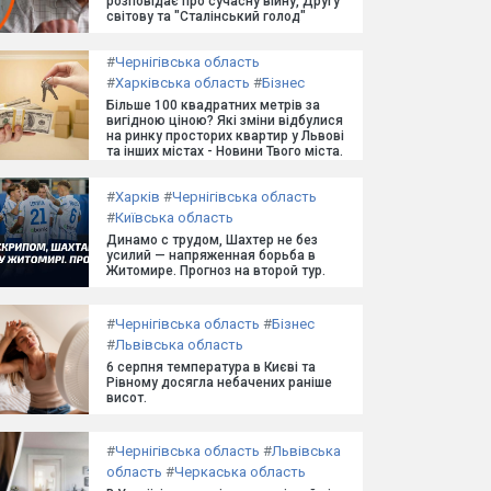
розповідає про сучасну війну, Другу
світову та "Сталінський голод"
#
Чернігівська область
#
Харківська область
#
Бізнес
Більше 100 квадратних метрів за
вигідною ціною? Які зміни відбулися
на ринку просторих квартир у Львові
та інших містах - Новини Твого міста.
#
Харків
#
Чернігівська область
#
Київська область
Динамо с трудом, Шахтер не без
усилий — напряженная борьба в
Житомире. Прогноз на второй тур.
#
Чернігівська область
#
Бізнес
#
Львівська область
6 серпня температура в Києві та
Рівному досягла небачених раніше
висот.
#
Чернігівська область
#
Львівська
область
#
Черкаська область