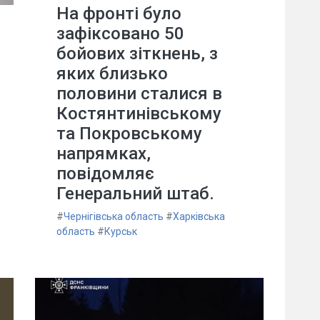
На фронті було
зафіксовано 50
бойових зіткнень, з
яких близько
половини сталися в
Костянтинівському
та Покровському
напрямках,
повідомляє
Генеральний штаб.
#
Чернігівська область
#
Харківська
область
#
Курськ