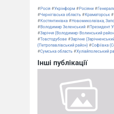
#
Росія
#
Укрінформ
#
Росіяни
#
Генерал
#
Чернігівська область
#
Краматорськ
#
#
Костянтинівка
#
Новомиколаївка, Запо
#
Володимир Зеленський
#
Президент У
#
Заріччя (Володимир-Волинський район
#
Товстодубове
#
Зарічне (Зарічненськи
(Петропавлівський район)
#
Софіївка (С
#
Сумська область
#
Хуліайполеський р
Інші публікації