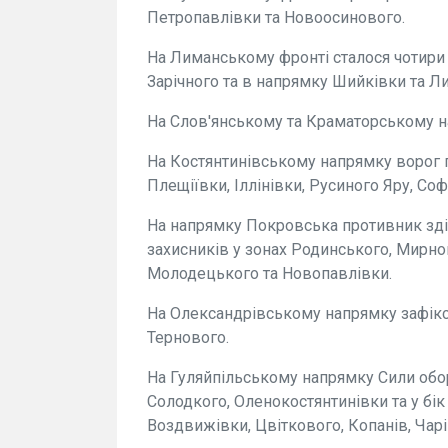
Петропавлівки та Новоосинового.
На Лиманському фронті сталося чотири 
Зарічного та в напрямку Шийківки та Л
На Слов'янському та Краматорському н
На Костянтинівському напрямку ворог п
Плещіївки, Іллінівки, Русиного Яру, Со
На напрямку Покровська противник зді
захисників у зонах Родинського, Мирно
Молодецького та Новопавлівки.
На Олександрівському напрямку зафікс
Тернового.
На Гуляйпільському напрямку Сили обо
Солодкого, Оленокостянтинівки та у бік
Воздвижівки, Цвіткового, Копанів, Чарі