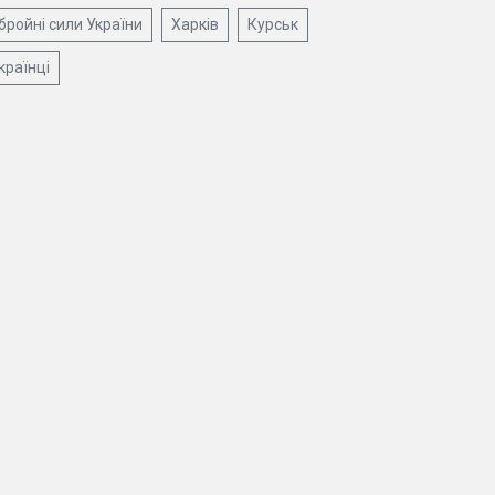
бройні сили України
Харків
Курськ
країнці