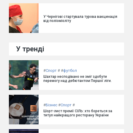
У Чернігові стартувала турова вакцинація
від поліомієліту
У тренді
#
Спорт
#
#
футбол
Шахтар несподівано не зміг здобути
перемогу над дебютантом Першої ліги.
#
Бізнес
#
Спорт
#
Шорт-лист премії СІЛЬ: хто бореться за
титул найкращого ресторану України