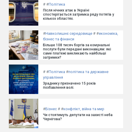
#
#
Політика
Після нічних атак в Україні
спостерігається затримка ряду потягів у
кількох областях.
#
Навколишнє середовище
#
#
економіка,
бізнес та фінанси
Більше 108 тисяч боргів за комунальні
послуги були передані виконавцям: які
саме платежі викликають найбільші
затримки?
#
#
Політика
#
політика та державне
управління
Зраднику призначено 15 років
позбавлення волі.
#
Бізнес
#
#
конфлікт, війна та мир
Чи стоятимуть депутати на захисті неба
Чернігова?