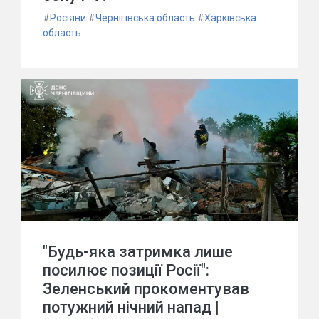
#
Росіяни
#
Чернігівська область
#
Харківська
область
"Будь-яка затримка лише
посилює позиції Росії":
Зеленський прокоментував
потужний нічний напад |