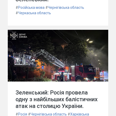
#
Російська мова
#
Чернігівська область
#
Черкаська область
Зеленський: Росія провела
одну з найбільших балістичних
атак на столицю України.
#
Росія
#
Чернігівська область
#
Харківська