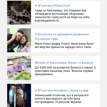
#
#
Політика
#
Технології
Удар по Капітанівці: хто повинен був
затвердити експозицію оборонних
технологій і чому ніхто не бере на себе
відповідальність.
#
#
політика та державне управління
#
соціальні теми
Мати Олександра Усика: якою вона була і
які жертви принесла заради свого сина.
#
Бізнес
#
#
економіка, бізнес та фінанси
До €300 000 на розвиток бізнесу у серпні: 6
грантових ініціатив, поки "Власна справа"
призупинено.
#
#
Політика
#
конфлікт, війна та мир
Зеленський оголосив, що в результаті
нічного масованого артобстрілу
постраждали 14 регіонів України.