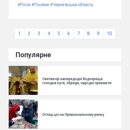
#
Росія
#
Росіяни
#
Чернігівська область
1
2
3
4
5
6
7
8
9
10
Популярне
Святвечір напередодні Водохреща:
голодна кутя, обряди, народні прикмети
Огляд цін на Привокзальному ринку