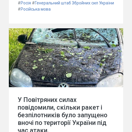
#
Росія
#
Генеральний штаб Збройних сил України
#
Російська мова
У Повітряних силах
повідомили, скільки ракет і
безпілотників було запущено
вночі по території України під
час атаки.