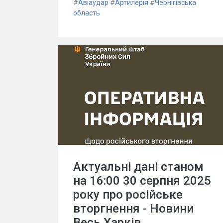
#
Авіаудар
#
Артилерія
#
Чернігівська
область
Актуальні дані станом
на 16:00 30 серпня 2025
року про російське
вторгнення - Новини
Весь Харків.