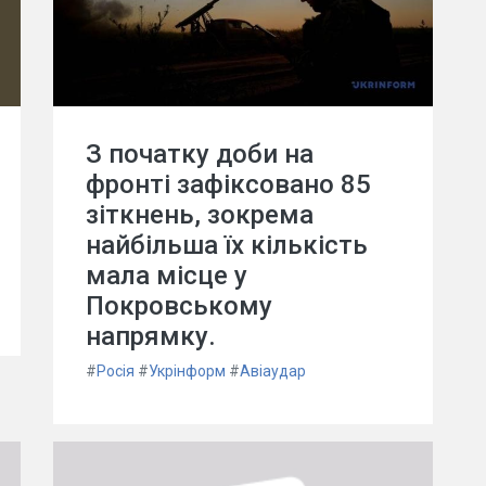
З початку доби на
фронті зафіксовано 85
зіткнень, зокрема
найбільша їх кількість
мала місце у
Покровському
напрямку.
#
Росія
#
Укрінформ
#
Авіаудар