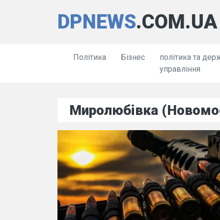
DPNEWS
.COM.UA
Політика
Бізнес
політика та дер
управління
Миролюбівка (Новомо