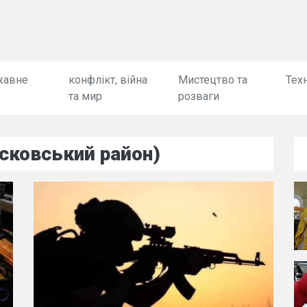
жавне
конфлікт, війна
Мистецтво та
Техн
та мир
розваги
сковський район)