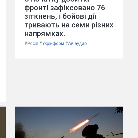
фронті зафіксовано 76
зіткнень, і бойові дії
тривають на семи різних
напрямках.
#
Росія
#
Укрінформ
#
Авіаудар