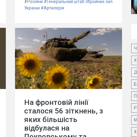
#
Росіяни
#
Генеральний штаб Збройних сил
України
#
Артилерія
Ч
Х
Д
Б
П
На фронтовій лінії
Р
сталося 56 зіткнень, з
яких більшість
М
відбулася на
Х
Покровському та