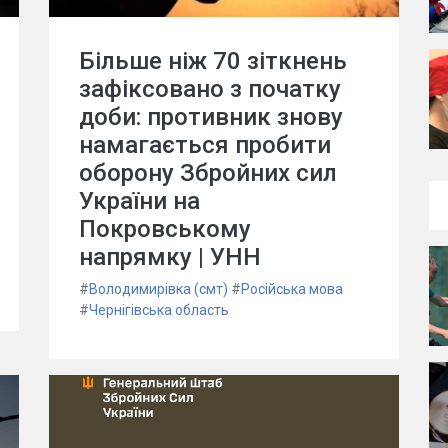
Більше ніж 70 зіткнень
зафіксовано з початку
доби: противник знову
намагається пробити
оборону Збройних сил
України на
Покровському
напрямку | УНН
#
Володимирівка (смт)
#
Російська мова
#
Чернігівська область