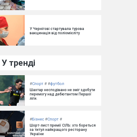
У Чернігові стартувала турова
вакцинація від поліомієліту
У тренді
#
Спорт
#
#
футбол
Шахтар несподівано не зміг здобути
перемогу над дебютантом Першої
ліги.
#
Бізнес
#
Спорт
#
Шорт-лист премії СІЛЬ: хто бореться
за титул найкращого ресторану
України