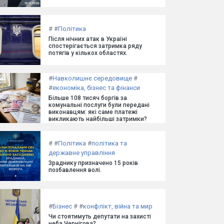
#
#
Політика
Після нічних атак в Україні
спостерігається затримка ряду
потягів у кількох областях.
#
Навколишнє середовище
#
#
економіка, бізнес та фінанси
Більше 108 тисяч боргів за
комунальні послуги були передані
виконавцям: які саме платежі
викликають найбільші затримки?
#
#
Політика
#
політика та
державне управління
Зраднику призначено 15 років
позбавлення волі.
#
Бізнес
#
#
конфлікт, війна та мир
Чи стоятимуть депутати на захисті
неба Чернігова?