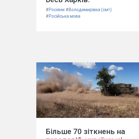
#
Росіяни
#
Володимирівка (смт)
#
Російська мова
Більше 70 зіткнень на