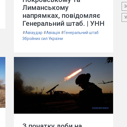
Лиманському
З
напрямках, повідомляє
У
Генеральний штаб. | УНН
#
Авіаудар
#
Авіація
#
Генеральний штаб
Збройних сил України
З початку доби на