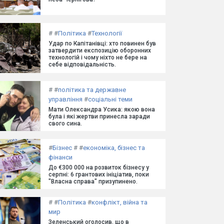
#
#
Політика
#
Технології
Удар по Капітанівці: хто повинен був
затвердити експозицію оборонних
технологій і чому ніхто не бере на
себе відповідальність.
#
#
політика та державне
управління
#
соціальні теми
Мати Олександра Усика: якою вона
була і які жертви принесла заради
свого сина.
#
Бізнес
#
#
економіка, бізнес та
фінанси
До €300 000 на розвиток бізнесу у
серпні: 6 грантових ініціатив, поки
"Власна справа" призупинено.
#
#
Політика
#
конфлікт, війна та
мир
Зеленський оголосив, що в