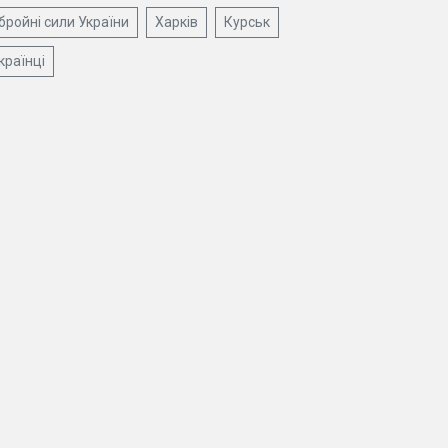
бройні сили України
Харків
Курськ
країнці