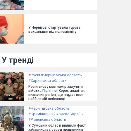
У Чернігові стартувала турова
вакцинація від поліомієліту
У тренді
#
Росія
#
Чернігівська область
#
Харківська область
Росія знову має намір залучити
війська Північної Кореї: аналітик
визначив регіон, що піддається
найбільшій небезпеці.
#
Чернігівська область
#
Кримінальний кодекс України
#
Рівненська область
У Сумській області виявили факт
хабарництва серед працівників