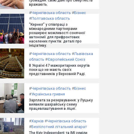
громадян: свіжі дані про смертність
вражають.
#
Чернігівська область
#
Бізнес
#
Полтавська область
"Кернел" у співпраці з
міжнародними партнерами
розширює можливості сонячної
автономії для прифронтових
населених пунктів: деталі про
ініціативу.
#
Чернігівська область
#
Львівська
область
#
Європейський Союз
В Україні 47 мажоритарних округів
поки що не мають своїх
представників у Верховній Раді.
#
Чернігівська область
#
Бізнес
#
Українська гривня
Зарплата за резервування: у Луцьку
виявили шахрайську схему
працевлаштування в ліцеї.
#
Харків
#
Чернігівська область
#
Безпілотний літальний апарат
The Kyiv Independent та ІМІ зуміли