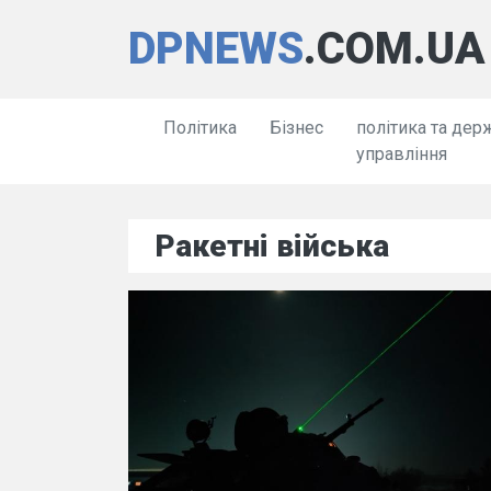
DPNEWS
.COM.UA
Політика
Бізнес
політика та дер
управління
Ракетні війська