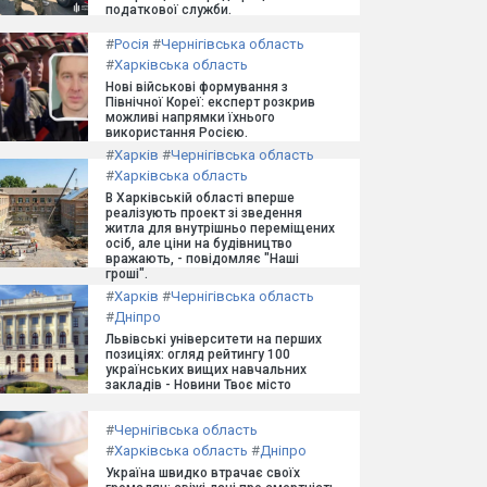
податкової служби.
#
Росія
#
Чернігівська область
#
Харківська область
Нові військові формування з
Північної Кореї: експерт розкрив
можливі напрямки їхнього
використання Росією.
#
Харків
#
Чернігівська область
#
Харківська область
В Харківській області вперше
реалізують проект зі зведення
житла для внутрішньо переміщених
осіб, але ціни на будівництво
вражають, - повідомляє "Наші
гроші".
#
Харків
#
Чернігівська область
#
Дніпро
Львівські університети на перших
позиціях: огляд рейтингу 100
українських вищих навчальних
закладів - Новини Твоє місто
#
Чернігівська область
#
Харківська область
#
Дніпро
Україна швидко втрачає своїх