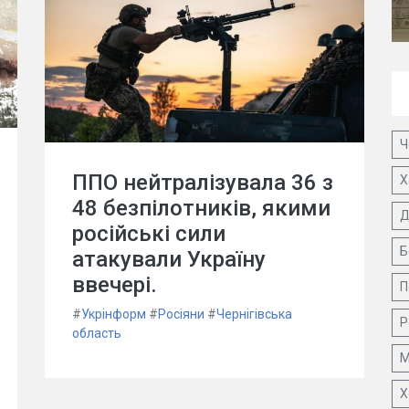
Ч
ППО нейтралізувала 36 з
Х
48 безпілотників, якими
Д
російські сили
Б
атакували Україну
ввечері.
П
#
Укрінформ
#
Росіяни
#
Чернігівська
Р
область
М
Х