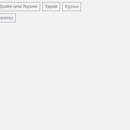
бройні сили України
Харків
Курськ
країнці