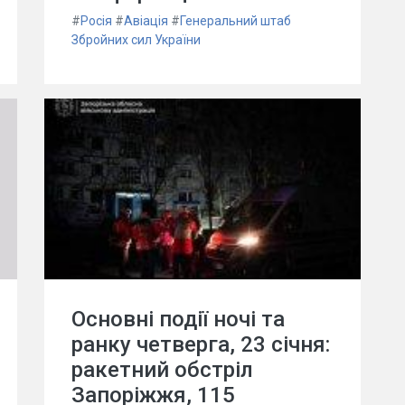
#
Росія
#
Авіація
#
Генеральний штаб
Збройних сил України
Основні події ночі та
ранку четверга, 23 січня:
ракетний обстріл
Запоріжжя, 115