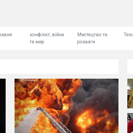
жавне
конфлікт, війна
Мистецтво та
Техн
та мир
розваги