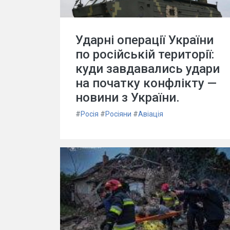
Ударні операції України
по російській території:
куди завдавались удари
на початку конфлікту —
новини з України.
#
Росія
#
Росіяни
#
Авіація