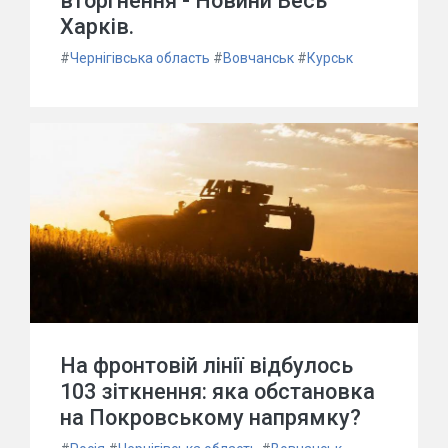
вторгнення - Новини Весь
Харків.
#
Чернігівська область
#
Вовчанськ
#
Курськ
На фронтовій лінії відбулось
103 зіткнення: яка обстановка
на Покровському напрямку?