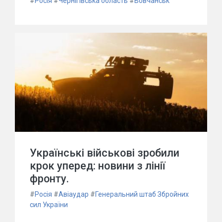
#
Росія
#
Чернігівська область
#
Вовчанськ
Українські військові зробили
крок уперед: новини з лінії
фронту.
#
Росія
#
Авіаудар
#
Генеральний штаб Збройних
сил України