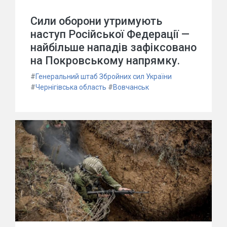
Сили оборони утримують
наступ Російської Федерації —
найбільше нападів зафіксовано
на Покровському напрямку.
#
Генеральний штаб Збройних сил України
#
Чернігівська область
#
Вовчанськ