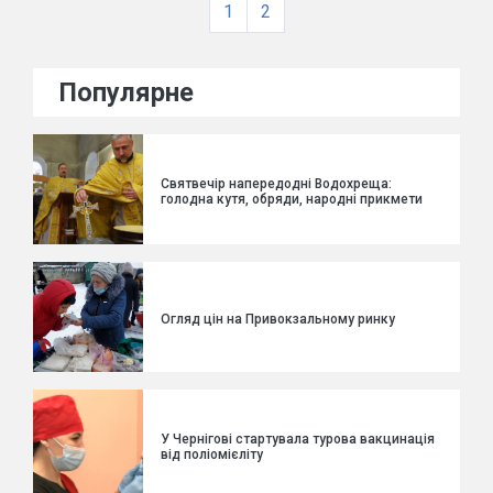
1
2
Популярне
Святвечір напередодні Водохреща:
голодна кутя, обряди, народні прикмети
Огляд цін на Привокзальному ринку
У Чернігові стартувала турова вакцинація
від поліомієліту