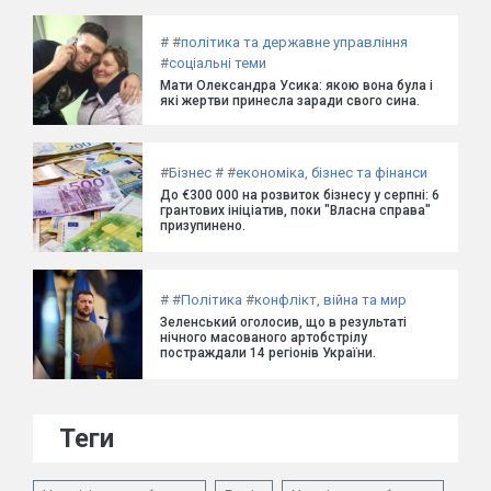
#
#
політика та державне управління
#
соціальні теми
Мати Олександра Усика: якою вона була і
які жертви принесла заради свого сина.
#
Бізнес
#
#
економіка, бізнес та фінанси
До €300 000 на розвиток бізнесу у серпні: 6
грантових ініціатив, поки "Власна справа"
призупинено.
#
#
Політика
#
конфлікт, війна та мир
Зеленський оголосив, що в результаті
нічного масованого артобстрілу
постраждали 14 регіонів України.
Теги