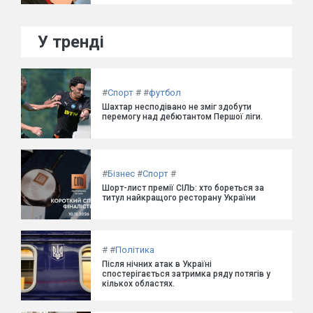
У тренді
#
Спорт
#
#
футбол
Шахтар несподівано не зміг здобути
перемогу над дебютантом Першої ліги.
#
Бізнес
#
Спорт
#
Шорт-лист премії СІЛЬ: хто бореться за
титул найкращого ресторану України
#
#
Політика
Після нічних атак в Україні
спостерігається затримка ряду потягів у
кількох областях.