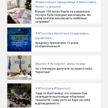
#
Навколишнє середовище
#
#
економіка,
бізнес та фінанси
Більше 108 тисяч боргів за комунальні
послуги були передані виконавцям: які
саме платежі викликають найбільші
затримки?
#
#
Політика
#
політика та державне
управління
Зраднику призначено 15 років
позбавлення волі.
#
Бізнес
#
#
конфлікт, війна та мир
Чи стоятимуть депутати на захисті неба
Чернігова?
#
#
Політика
#
Технології
Удар по Капітанівці: хто повинен був
затвердити експозицію оборонних
технологій і чому ніхто не бере на себе
відповідальність.