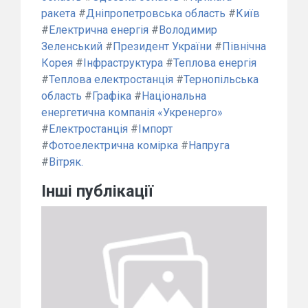
ракета
#
Дніпропетровська область
#
Київ
#
Електрична енергія
#
Володимир
Зеленський
#
Президент України
#
Північна
Корея
#
Інфраструктура
#
Теплова енергія
#
Теплова електростанція
#
Тернопільська
область
#
Графіка
#
Національна
енергетична компанія «Укренерго»
#
Електростанція
#
Імпорт
#
Фотоелектрична комірка
#
Напруга
#
Вітряк.
Інші публікації