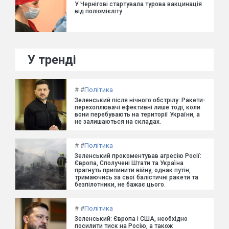
У Чернігові стартувала турова вакцинація
від поліомієліту
У тренді
#
#
Політика
Зеленський після нічного обстрілу: Ракети-
перехоплювачі ефективні лише тоді, коли
вони перебувають на території України, а
не залишаються на складах.
#
#
Політика
Зеленський прокоментував агресію Росії:
Європа, Сполучені Штати та Україна
прагнуть припинити війну, однак путін,
тримаючись за свої балістичні ракети та
безпілотники, не бажає цього.
#
#
Політика
Зеленський: Європа і США, необхідно
посилити тиск на Росію, а також