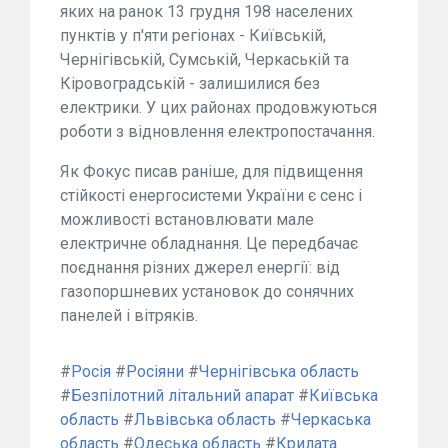
яких на ранок 13 грудня 198 населених
пунктів у п'яти регіонах - Київській,
Чернігівській, Сумській, Черкаській та
Кіровоградській - залишилися без
електрики. У цих районах продовжуються
роботи з відновлення електропостачання.
Як Фокус писав раніше, для підвищення
стійкості енергосистеми України є сенс і
можливості встановлювати мале
електричне обладнання. Це передбачає
поєднання різних джерел енергії: від
газопоршневих установок до сонячних
панелей і вітряків.
#
Росія
#
Росіяни
#
Чернігівська область
#
Безпілотний літальний апарат
#
Київська
область
#
Львівська область
#
Черкаська
область
#
Одеська область
#
Крилата