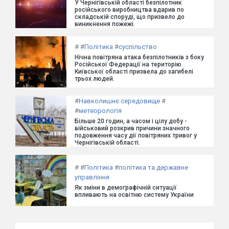
У Чернігівській області безпілотник
російського виробництва вдарив по
складській споруді, що призвело до
виникнення пожежі.
#
#
Політика
#
суспільство
Нічна повітряна атака безпілотників з боку
Російської Федерації на територію
Київської області призвела до загибелі
трьох людей.
#
Навколишнє середовище
#
#
метеорологія
Більше 20 годин, а часом і цілу добу -
військовий розкрив причини значного
подовження часу дії повітряних тривог у
Чернігівській області.
#
#
Політика
#
політика та державне
управління
Як зміни в демографічній ситуації
впливають на освітню систему України