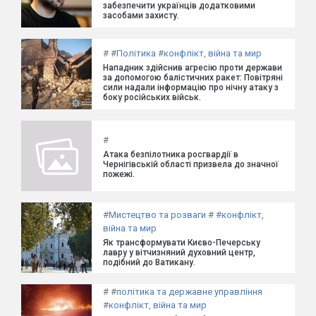
забезпечити українців додатковими
засобами захисту.
#
#
Політика
#
конфлікт, війна та мир
Нападник здійснив агресію проти держави
за допомогою балістичних ракет: Повітряні
сили надали інформацію про нічну атаку з
боку російських військ.
#
Атака безпілотника росгвардії в
Чернігівській області призвела до значної
пожежі.
#
Мистецтво та розваги
#
#
конфлікт,
війна та мир
Як трансформувати Києво-Печерську
лавру у вітчизняний духовний центр,
подібний до Ватикану.
#
#
політика та державне управління
#
конфлікт, війна та мир