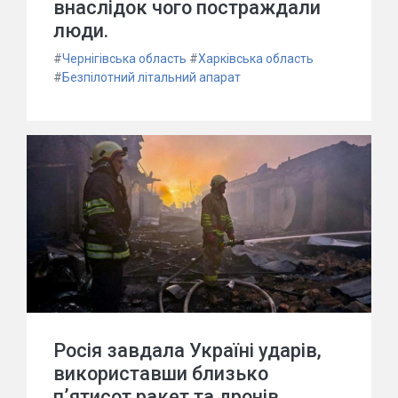
внаслідок чого постраждали
люди.
#
Чернігівська область
#
Харківська область
#
Безпілотний літальний апарат
Росія завдала Україні ударів,
використавши близько
п’ятисот ракет та дронів,