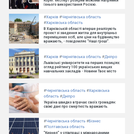
Кореї: експерт розкрив можливі напрямки
їхнього використання Росією.
#
Харків
#
Чернігівська область
#
Харківська область
В Харківській області вперше реалізують
проект зі зведення житла для внутрішньо
переміщених осіб, але ціни на будівництво
вражають, - повідомляє "Наші гроші".
#
Харків
#
Чернігівська область
#
Дніпро
Львівські університети на перших позиціях:
огляд рейтингу 100 українських вищих
навчальних закладів - Новини Твоє місто
#
Чернігівська область
#
Харківська
область
#
Дніпро
Україна швидко втрачає своїх громадян:
свіжі дані про смертність вражають.
#
Чернігівська область
#
Бізнес
#
Полтавська область
"Кернел" у співпраці з міжнародними