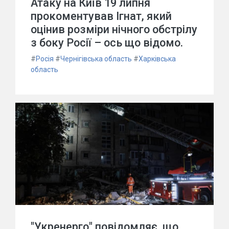
Атаку на Київ 19 липня
прокоментував Ігнат, який
оцінив розміри нічного обстрілу
з боку Росії – ось що відомо.
#
Росія
#
Чернігівська область
#
Харківська
область
"Укренерго" повідомляє, що