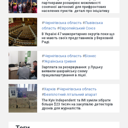
партнерами розширює можливості
сонячної автономії для прифронтових
населених пунктів: деталі про ініціативу.
#
Чернігівська область
#
Львівська
область
#
Європейський Союз
В Україні 47 мажоритарних округів поки що
не мають своїх представників у Верховній
Раді.
#
Чернігівська область
#
Бізнес
#
Українська гривня
Зарплата за резервування: у Луцьку
виявили шахрайську схему
працевлаштування в ліцеї.
#
Харків
#
Чернігівська область
#
Безпілотний літальний апарат
The Kyiv Independent та ІМІ зуміли зібрати
більше $23 тисяч на закупівлю детекторів
дронів для журналістів.