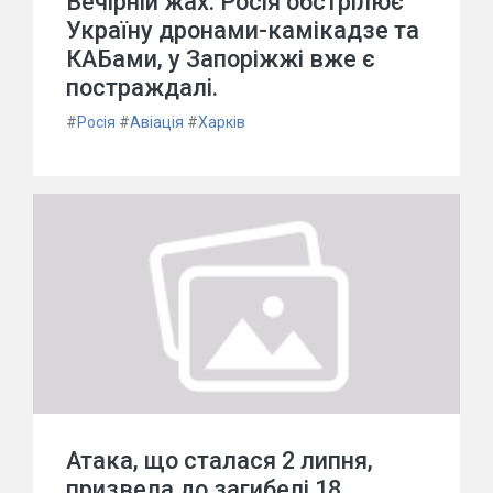
Вечірній жах: Росія обстрілює
Україну дронами-камікадзе та
КАБами, у Запоріжжі вже є
постраждалі.
#
Росія
#
Авіація
#
Харків
Атака, що сталася 2 липня,
призвела до загибелі 18