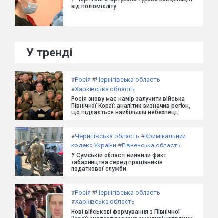
від поліомієліту
У тренді
#
Росія
#
Чернігівська область
#
Харківська область
Росія знову має намір залучити війська
Північної Кореї: аналітик визначив регіон,
що піддається найбільшій небезпеці.
#
Чернігівська область
#
Кримінальний
кодекс України
#
Рівненська область
У Сумській області виявили факт
хабарництва серед працівників
податкової служби.
#
Росія
#
Чернігівська область
#
Харківська область
Нові військові формування з Північної