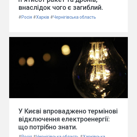
внаслідок чого є загиблий.
#
Росія
#
Харків
#
Чернігівська область
У Києві впроваджено термінові
відключення електроенергії:
що потрібно знати.
#
Росія
#
Чернігівська область
#
Харківська