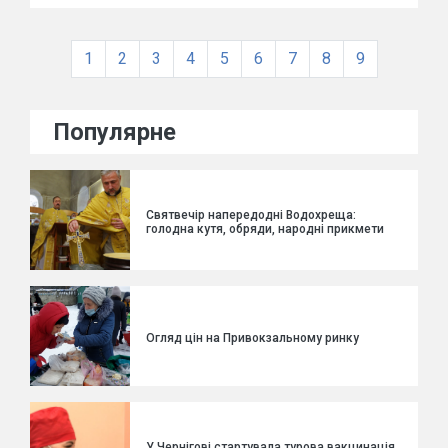
1
2
3
4
5
6
7
8
9
Популярне
Святвечір напередодні Водохреща:
голодна кутя, обряди, народні прикмети
Огляд цін на Привокзальному ринку
У Чернігові стартувала турова вакцинація